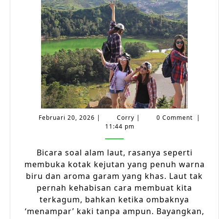
Budaya
Pesisir:
Ketawa
Sambil
Menikma
Ombak
Februari
Corry
Februari 20, 2026
|
Corry
|
0 Comment
|
20,
11:44 pm
2026
Bicara soal alam laut, rasanya seperti
membuka kotak kejutan yang penuh warna
biru dan aroma garam yang khas. Laut tak
pernah kehabisan cara membuat kita
terkagum, bahkan ketika ombaknya
‘menampar’ kaki tanpa ampun. Bayangkan,