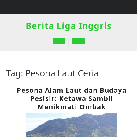
Skip
to
content
Berita Liga Inggris
Open
Button
Tag:
Pesona Laut Ceria
Pesona Alam Laut dan Budaya
Pesisir: Ketawa Sambil
Pesona
Menikmati Ombak
Alam
Laut
dan