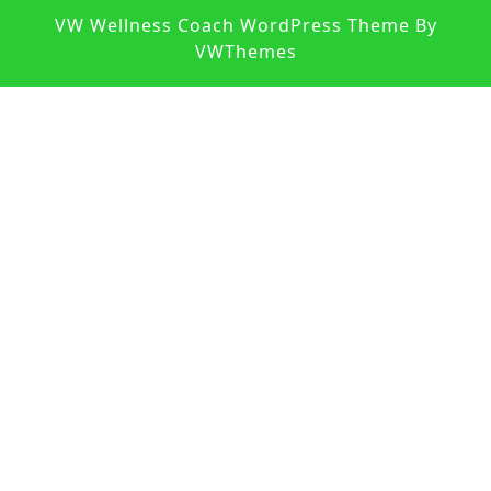
S
VW Wellness Coach WordPress Theme
By
U
VWThemes