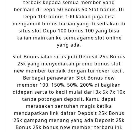
terbaik kepada semua member yang
bermain di Depo 50 Bonus 50 Slot bonus. Di
Depo 100 bonus 100 kalian juga bisa
mengambil bonus harian yang di sediakan di
situs slot Depo 100 bonus 100 yang bisa
kalian mainkan ke semuagame slot online
yang ada.
Slot Bonus ialah situs judi Deposit 25k Bonus
25k yang menyediakan promo bonus slot
new member terbaik dengan turnover kecil.
Berbagai penawaran Slot Bonus new
member 100, 150%, 50%, 200% di bagikan
didepan serta to kecil mulai dari 3x 5x 7x 10x
tanpa potongan deposit. Kamu dapat
merasakan sentuhan magis ketika
mendapatkan link daftar Deposit 25k Bonus
25k gampang menang yang ada Deposit 25k
Bonus 25k bonus new member terbaru ini.