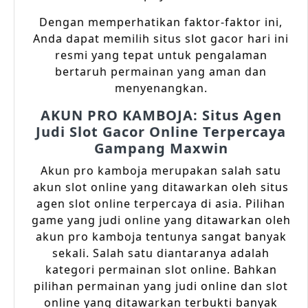
Dengan memperhatikan faktor-faktor ini,
Anda dapat memilih situs slot gacor hari ini
resmi yang tepat untuk pengalaman
bertaruh permainan yang aman dan
menyenangkan.
AKUN PRO KAMBOJA: Situs Agen
Judi Slot Gacor Online Terpercaya
Gampang Maxwin
Akun pro kamboja merupakan salah satu
akun slot online yang ditawarkan oleh situs
agen slot online terpercaya di asia. Pilihan
game yang judi online yang ditawarkan oleh
akun pro kamboja tentunya sangat banyak
sekali. Salah satu diantaranya adalah
kategori permainan slot online. Bahkan
pilihan permainan yang judi online dan slot
online yang ditawarkan terbukti banyak