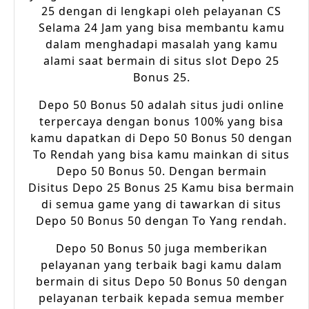
25 dengan di lengkapi oleh pelayanan CS
Selama 24 Jam yang bisa membantu kamu
dalam menghadapi masalah yang kamu
alami saat bermain di situs slot Depo 25
Bonus 25.
Depo 50 Bonus 50 adalah situs judi online
terpercaya dengan bonus 100% yang bisa
kamu dapatkan di Depo 50 Bonus 50 dengan
To Rendah yang bisa kamu mainkan di situs
Depo 50 Bonus 50. Dengan bermain
Disitus Depo 25 Bonus 25 Kamu bisa bermain
di semua game yang di tawarkan di situs
Depo 50 Bonus 50 dengan To Yang rendah.
Depo 50 Bonus 50 juga memberikan
pelayanan yang terbaik bagi kamu dalam
bermain di situs Depo 50 Bonus 50 dengan
pelayanan terbaik kepada semua member