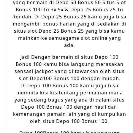
yang bermain di Depo 50 Bonus 50 Situs Slot
Bonus 100 To 3x 5x & Depo 25 Bonus 25 To
Rendah. Di Depo 25 Bonus 25 kamu juga bisa
mengambil bonus harian yang di sediakan di
situs slot Depo 25 Bonus 25 yang bisa kamu
mainkan ke semuagame slot online yang
ada.
Jadi Dengan bermain di situs Depo 100
Bonus 100 kamu bisa langsung merasakan
sensasi jackpot yang di tawarkan oleh situs
slot Depo100 Bonus 100 dengan mudah.
Di Depo 100 Bonus 100 kamu juga bisa
memnita kisi kisitentang permainan mana
yang sedang bagus yang ada di dalam situs
Depo 100 Bonus 100 dengan hasil dari
kemenangan pemain lain yang di kumpulkan
oleh situs Depo 100 Bonus 100.