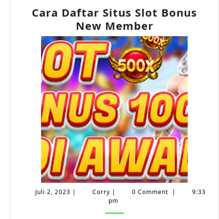
Cara Daftar Situs Slot Bonus
Cara
New Member
Daftar
Situs
Slot
Bonus
New
Member
Juli
Corry
Juli 2, 2023
|
Corry
|
0 Comment
|
9:33
2,
pm
2023