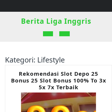
Skip
to
content
Berita Liga Inggris
Open
Button
Kategori:
Lifestyle
Rekomendasi Slot Depo 25
Bonus 25 Slot Bonus 100% To 3x
Rekomenda
5x 7x Terbaik
Slot
Depo
25