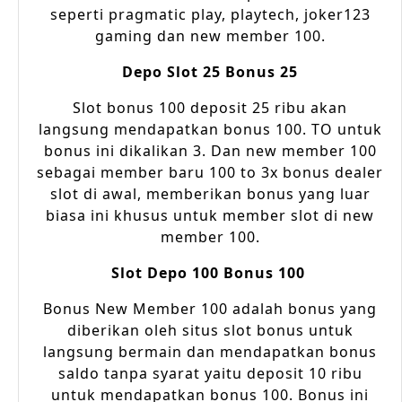
seperti pragmatic play, playtech, joker123
gaming dan new member 100.
Depo Slot 25 Bonus 25
Slot bonus 100 deposit 25 ribu akan
langsung mendapatkan bonus 100. TO untuk
bonus ini dikalikan 3. Dan new member 100
sebagai member baru 100 to 3x bonus dealer
slot di awal, memberikan bonus yang luar
biasa ini khusus untuk member slot di new
member 100.
Slot Depo 100 Bonus 100
Bonus New Member 100 adalah bonus yang
diberikan oleh situs slot bonus untuk
langsung bermain dan mendapatkan bonus
saldo tanpa syarat yaitu deposit 10 ribu
untuk mendapatkan bonus 100. Bonus ini