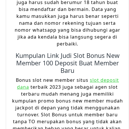
juga harus sudah berumur 18 tahun buat
bisa mendaftar dan bermain. Data yang
kamu masukkan juga harus benar seperti
nama dan nomor rekening tujuan serta
nomor whatsapp yang bisa dihubungi agar
jika ada kendala bisa langsung segera di
perbaiki.
Kumpulan Link Judi Slot Bonus New
Member 100 Deposit Buat Member
Baru
Bonus slot new member situs
slot deposit
dana
terbaik 2023 juga sebagai agen slot
terbaru mudah menang juga memiliki
kumpulan promo bonus new member mudah
jackpot di depan yang tidak menggunakan
turnover. Slot Bonus untuk member baru
tanpa TO merupakan bonus yang tidak akan
memberikan beban yang besar untuk kalian.