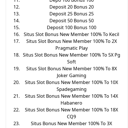
Depo 100 Bonus 100
Deposit 20 Bonus 20
Deposit 25 Bonus 25
Deposit 50 Bonus 50
Deposit 100 Bonus 100
Situs Slot Bonus New Member 100% To Kecil
Situs Slot Bonus New Member 100% To 2X
Pragmatic Play
Situs Slot Bonus New Member 100% To 5X Pg
Soft
Situs Slot Bonus New Member 100% To 8X
Joker Gaming
Situs Slot Bonus New Member 100% To 10X
Spadegaming
Situs Slot Bonus New Member 100% To 14X
Habanero
Situs Slot Bonus New Member 100% To 18X
CQ9
Situs Bonus New Member 100% To 3X