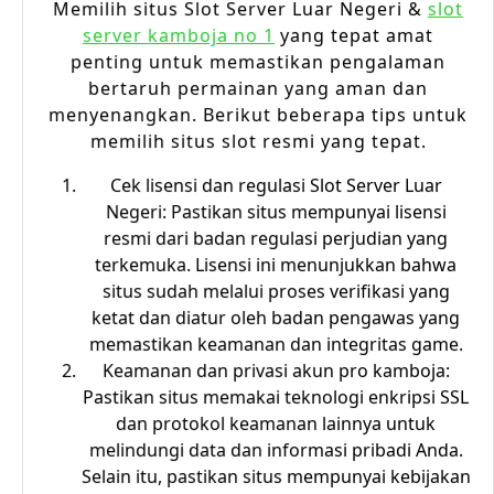
Memilih situs Slot Server Luar Negeri &
slot
server kamboja no 1
yang tepat amat
penting untuk memastikan pengalaman
bertaruh permainan yang aman dan
menyenangkan. Berikut beberapa tips untuk
memilih situs slot resmi yang tepat.
Cek lisensi dan regulasi Slot Server Luar
Negeri: Pastikan situs mempunyai lisensi
resmi dari badan regulasi perjudian yang
terkemuka. Lisensi ini menunjukkan bahwa
situs sudah melalui proses verifikasi yang
ketat dan diatur oleh badan pengawas yang
memastikan keamanan dan integritas game.
Keamanan dan privasi akun pro kamboja:
Pastikan situs memakai teknologi enkripsi SSL
dan protokol keamanan lainnya untuk
melindungi data dan informasi pribadi Anda.
Selain itu, pastikan situs mempunyai kebijakan