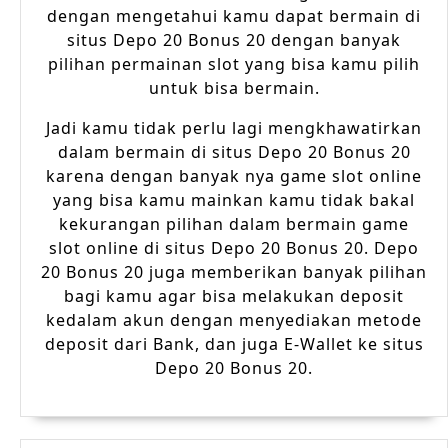
dengan mengetahui kamu dapat bermain di
situs Depo 20 Bonus 20 dengan banyak
pilihan permainan slot yang bisa kamu pilih
untuk bisa bermain.
Jadi kamu tidak perlu lagi mengkhawatirkan
dalam bermain di situs Depo 20 Bonus 20
karena dengan banyak nya game slot online
yang bisa kamu mainkan kamu tidak bakal
kekurangan pilihan dalam bermain game
slot online di situs Depo 20 Bonus 20. Depo
20 Bonus 20 juga memberikan banyak pilihan
bagi kamu agar bisa melakukan deposit
kedalam akun dengan menyediakan metode
deposit dari Bank, dan juga E-Wallet ke situs
Depo 20 Bonus 20.