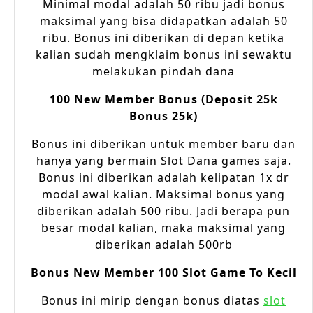
Minimal modal adalah 50 ribu jadi bonus
maksimal yang bisa didapatkan adalah 50
ribu. Bonus ini diberikan di depan ketika
kalian sudah mengklaim bonus ini sewaktu
melakukan pindah dana
100 New Member Bonus (Deposit 25k
Bonus 25k)
Bonus ini diberikan untuk member baru dan
hanya yang bermain Slot Dana games saja.
Bonus ini diberikan adalah kelipatan 1x dr
modal awal kalian. Maksimal bonus yang
diberikan adalah 500 ribu. Jadi berapa pun
besar modal kalian, maka maksimal yang
diberikan adalah 500rb
Bonus New Member 100 Slot Game To Kecil
Bonus ini mirip dengan bonus diatas
slot