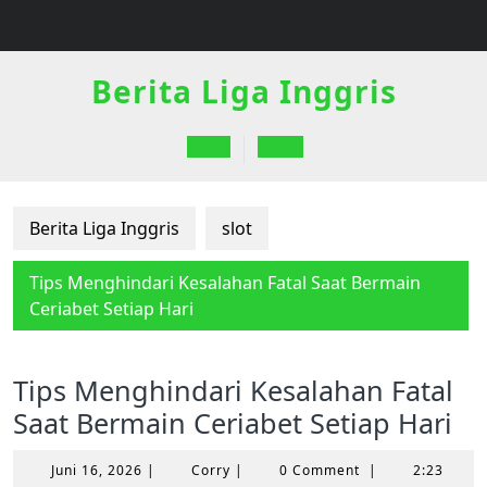
Skip
to
content
Berita Liga Inggris
Open
Button
Berita Liga Inggris
slot
Tips Menghindari Kesalahan Fatal Saat Bermain
Ceriabet Setiap Hari
Tips Menghindari Kesalahan Fatal
Saat Bermain Ceriabet Setiap Hari
Juni
Corry
Juni 16, 2026
|
Corry
|
0 Comment
|
2:23