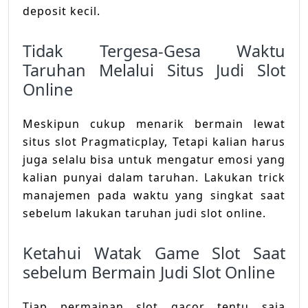
deposit kecil.
Tidak Tergesa-Gesa Waktu
Taruhan Melalui Situs Judi Slot
Online
Meskipun cukup menarik bermain lewat
situs slot Pragmaticplay, Tetapi kalian harus
juga selalu bisa untuk mengatur emosi yang
kalian punyai dalam taruhan. Lakukan trick
manajemen pada waktu yang singkat saat
sebelum lakukan taruhan judi slot online.
Ketahui Watak Game Slot Saat
sebelum Bermain Judi Slot Online
Tiap permainan slot gacor tentu saja