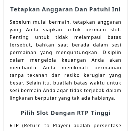
Tetapkan Anggaran Dan Patuhi Ini
Sebelum mulai bermain, tetapkan anggaran
yang Anda siapkan untuk bermain slot.
Penting untuk tidak melampaui batas
tersebut, bahkan saat berada dalam sesi
permainan yang menguntungkan. Disiplin
dalam mengelola keuangan Anda akan
membantu Anda menikmati permainan
tanpa tekanan dan resiko kerugian yang
besar. Selain itu, buatlah batas waktu untuk
sesi bermain Anda agar tidak terjebak dalam
lingkaran berputar yang tak ada habisnya.
Pilih Slot Dengan RTP Tinggi
RTP (Return to Player) adalah persentase