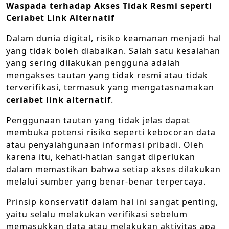
Waspada terhadap Akses Tidak Resmi seperti
Ceriabet Link Alternatif
Dalam dunia digital, risiko keamanan menjadi hal
yang tidak boleh diabaikan. Salah satu kesalahan
yang sering dilakukan pengguna adalah
mengakses tautan yang tidak resmi atau tidak
terverifikasi, termasuk yang mengatasnamakan
ceriabet link alternatif
.
Penggunaan tautan yang tidak jelas dapat
membuka potensi risiko seperti kebocoran data
atau penyalahgunaan informasi pribadi. Oleh
karena itu, kehati-hatian sangat diperlukan
dalam memastikan bahwa setiap akses dilakukan
melalui sumber yang benar-benar terpercaya.
Prinsip konservatif dalam hal ini sangat penting,
yaitu selalu melakukan verifikasi sebelum
memasukkan data atau melakukan aktivitas apa