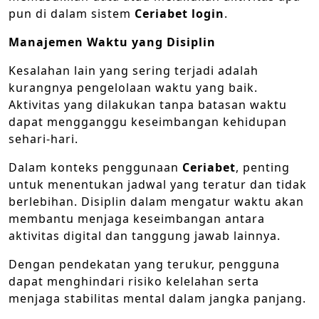
pun di dalam sistem
Ceriabet login
.
Manajemen Waktu yang Disiplin
Kesalahan lain yang sering terjadi adalah
kurangnya pengelolaan waktu yang baik.
Aktivitas yang dilakukan tanpa batasan waktu
dapat mengganggu keseimbangan kehidupan
sehari-hari.
Dalam konteks penggunaan
Ceriabet
, penting
untuk menentukan jadwal yang teratur dan tidak
berlebihan. Disiplin dalam mengatur waktu akan
membantu menjaga keseimbangan antara
aktivitas digital dan tanggung jawab lainnya.
Dengan pendekatan yang terukur, pengguna
dapat menghindari risiko kelelahan serta
menjaga stabilitas mental dalam jangka panjang.