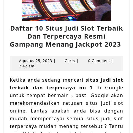
Daftar 10 Situs Judi Slot Terbaik
Dan Terpercaya Resmi
Da
Gampang Menang Jackpot 2023
10
Si
Agustus
Corry
Agustus 25, 2023
|
Corry
|
0 Comment
|
Ju
25,
7:42 am
2023
Sl
Ketika anda sedang mencari
situs judi slot
Te
terbaik dan terpercaya no 1
di Google
Da
untuk tempat bermain , pasti Google akan
Te
merekomendasikan ratusan situs judi slot
Re
online. Lantas apakah anda bisa dengan
Ga
mudah mempercayai semua situs judi slot
Me
terpercaya mudah menang tersebut ? Tentu
Ja