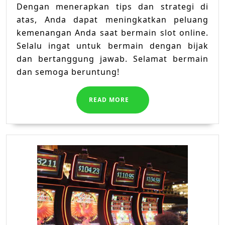
Dengan menerapkan tips dan strategi di
atas, Anda dapat meningkatkan peluang
kemenangan Anda saat bermain slot online.
Selalu ingat untuk bermain dengan bijak
dan bertanggung jawab. Selamat bermain
dan semoga beruntung!
READ
READ MORE
MORE