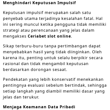
Menghindari Keputusan Impulsif
Keputusan impulsif merupakan salah satu
penyebab utama terjadinya kesalahan fatal. Hal
ini sering muncul ketika pengguna tidak memiliki
strategi atau perencanaan yang jelas dalam
mengakses
Ceriabet slot online
.
Sikap terburu-buru tanpa pertimbangan dapat
menyebabkan hasil yang tidak diinginkan. Oleh
karena itu, penting untuk selalu berpikir secara
rasional dan tidak mengambil keputusan
berdasarkan dorongan sesaat.
Pendekatan yang lebih konservatif menekankan
pentingnya evaluasi sebelum bertindak, sehingga
setiap langkah yang diambil memiliki dasar yang
jelas dan terukur.
Menjaga Keamanan Data Pribadi