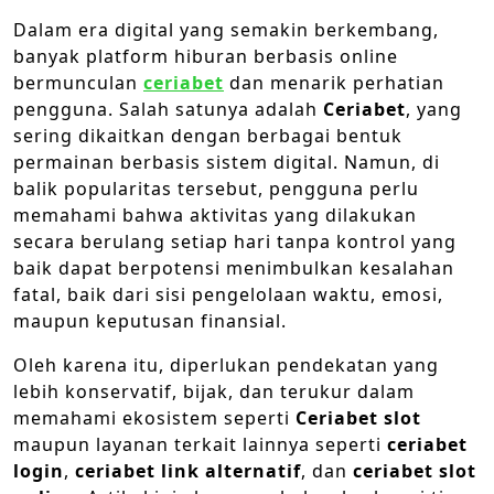
Dalam era digital yang semakin berkembang,
banyak platform hiburan berbasis online
bermunculan
ceriabet
dan menarik perhatian
pengguna. Salah satunya adalah
Ceriabet
, yang
sering dikaitkan dengan berbagai bentuk
permainan berbasis sistem digital. Namun, di
balik popularitas tersebut, pengguna perlu
memahami bahwa aktivitas yang dilakukan
secara berulang setiap hari tanpa kontrol yang
baik dapat berpotensi menimbulkan kesalahan
fatal, baik dari sisi pengelolaan waktu, emosi,
maupun keputusan finansial.
Oleh karena itu, diperlukan pendekatan yang
lebih konservatif, bijak, dan terukur dalam
memahami ekosistem seperti
Ceriabet slot
maupun layanan terkait lainnya seperti
ceriabet
login
,
ceriabet link alternatif
, dan
ceriabet slot