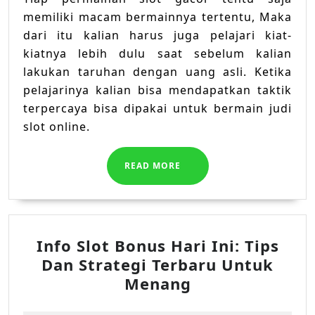
memiliki macam bermainnya tertentu, Maka
dari itu kalian harus juga pelajari kiat-
kiatnya lebih dulu saat sebelum kalian
lakukan taruhan dengan uang asli. Ketika
pelajarinya kalian bisa mendapatkan taktik
terpercaya bisa dipakai untuk bermain judi
slot online.
READ
READ MORE
MORE
Info Slot Bonus Hari Ini: Tips
Dan Strategi Terbaru Untuk
Info
Menang
Slot