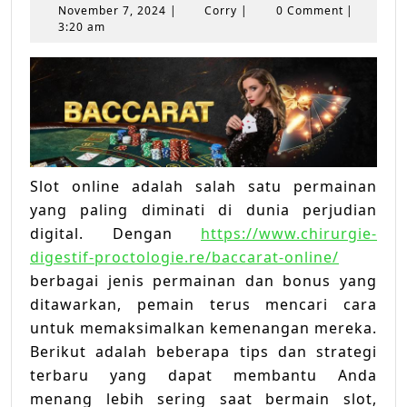
Bonus
November
Corry
November 7, 2024
|
Corry
|
0 Comment
|
Hari
7,
3:20 am
2024
Ini:
Tips
Dan
Strategi
Terbaru
Untuk
Slot online adalah salah satu permainan
Menang
yang paling diminati di dunia perjudian
digital. Dengan
https://www.chirurgie-
digestif-proctologie.re/baccarat-online/
berbagai jenis permainan dan bonus yang
ditawarkan, pemain terus mencari cara
untuk memaksimalkan kemenangan mereka.
Berikut adalah beberapa tips dan strategi
terbaru yang dapat membantu Anda
menang lebih sering saat bermain slot,