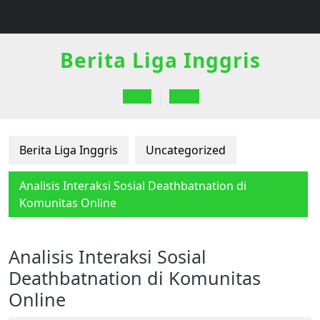
Skip
to
content
Berita Liga Inggris
Open
Button
Berita Liga Inggris
Uncategorized
Analisis Interaksi Sosial Deathbatnation di
Komunitas Online
Analisis Interaksi Sosial
Deathbatnation di Komunitas
Online