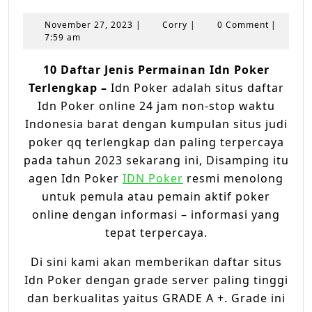
Daftar
Jenis
November
Corry
November 27, 2023
|
Corry
|
0 Comment
|
Permaina
27,
7:59 am
2023
Idn
10 Daftar Jenis Permainan Idn Poker
Poker
Terlengkap –
Idn Poker adalah situs daftar
Terlengka
Idn Poker online 24 jam non-stop waktu
Indonesia barat dengan kumpulan situs judi
poker qq terlengkap dan paling terpercaya
pada tahun 2023 sekarang ini, Disamping itu
agen Idn Poker
IDN Poker
resmi menolong
untuk pemula atau pemain aktif poker
online dengan informasi – informasi yang
tepat terpercaya.
Di sini kami akan memberikan daftar situs
Idn Poker dengan grade server paling tinggi
dan berkualitas yaitus GRADE A +. Grade ini