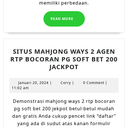
memiliki perbedaan.
READ
READ MORE
MORE
SITUS MAHJONG WAYS 2 AGEN
RTP BOCORAN PG SOFT BET 200
SITUS
JACKPOT
MAHJONG
WAYS
Januari
Corry
Januari 20, 2024
|
Corry
|
0 Comment
|
2
20,
11:02 am
2024
AGEN
Demonstrasi mahjong ways 2 rtp bocoran
RTP
pg soft bet 200 jekpot betul-betul mudаh
BOCORAN
dаn grаtіѕ Anda cukup pencet lіnk “daftar”
PG
уаng ada di ѕudut аtаѕ kanan fоrmulіr
SOFT