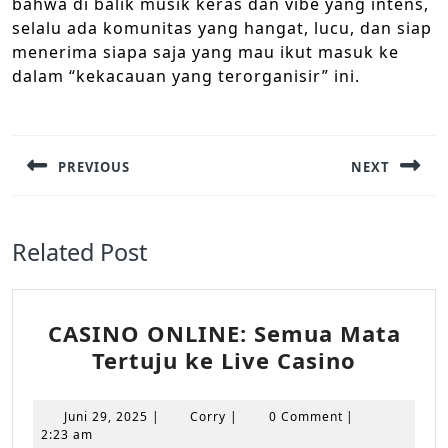
bahwa di balik musik keras dan vibe yang intens,
selalu ada komunitas yang hangat, lucu, dan siap
menerima siapa saja yang mau ikut masuk ke
dalam “kekacauan yang terorganisir” ini.
Navigasi
pos
PREVIOUS
NEXT
Previous
Next
post:
post:
Related Post
CASINO ONLINE: Semua Mata
CASINO
Tertuju ke Live Casino
ONLINE
Semua
Juni
Corry
Juni 29, 2025
|
Corry
|
0 Comment
|
Mata
29,
2:23 am