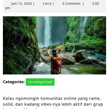
Juni
Corry
Juni 12, 2026
|
Corry
|
0 Comment
|
2:02
12,
pm
2026
Categories:
Uncategorized
Kalau ngomongin komunitas online yang rame,
solid, dan kadang vibes-nya lebih aktif dari grup