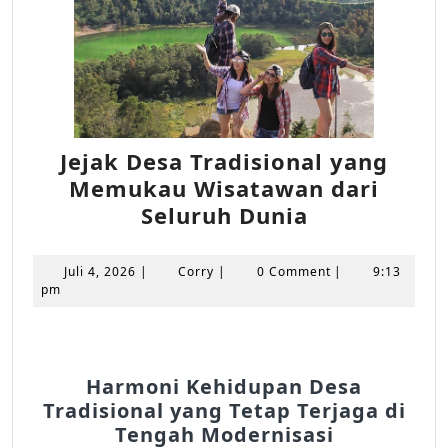
Jejak Desa Tradisional yang
Memukau Wisatawan dari
Jejak
Seluruh Dunia
Desa
Tradisional
Juli
Corry
Juli 4, 2026
|
Corry
|
0 Comment
|
9:13
yang
4,
pm
2026
Memukau
Wisatawan
dari
Harmoni Kehidupan Desa
Seluruh
Tradisional yang Tetap Terjaga di
Dunia
Tengah Modernisasi