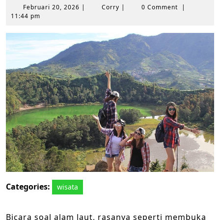
Februari
Corry
Februari 20, 2026
|
Corry
|
0 Comment
|
20,
11:44 pm
2026
Categories:
wisata
Bicara soal alam laut, rasanya seperti membuka