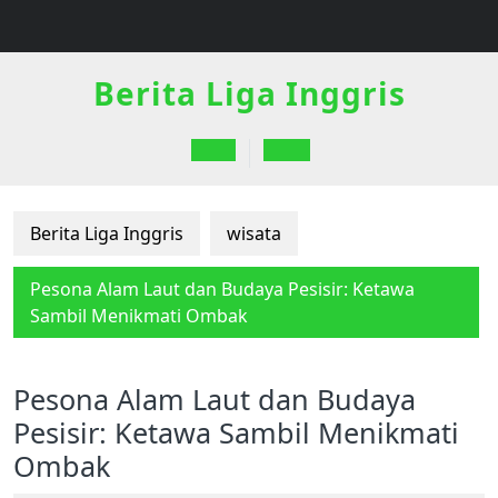
Skip
to
content
Berita Liga Inggris
Open
Button
Berita Liga Inggris
wisata
Pesona Alam Laut dan Budaya Pesisir: Ketawa
Sambil Menikmati Ombak
Pesona Alam Laut dan Budaya
Pesisir: Ketawa Sambil Menikmati
Ombak