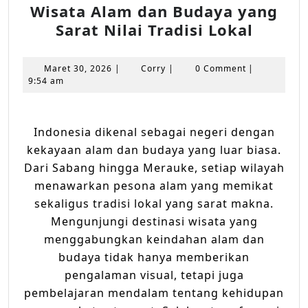
Wisata Alam dan Budaya yang
Wisata
Sarat Nilai Tradisi Lokal
Alam
dan
Maret
Corry
Maret 30, 2026
|
Corry
|
0 Comment
|
Buday
30,
9:54 am
2026
yang
Sarat
Indonesia dikenal sebagai negeri dengan
Nilai
kekayaan alam dan budaya yang luar biasa.
Tradisi
Dari Sabang hingga Merauke, setiap wilayah
Lokal
menawarkan pesona alam yang memikat
sekaligus tradisi lokal yang sarat makna.
Mengunjungi destinasi wisata yang
menggabungkan keindahan alam dan
budaya tidak hanya memberikan
pengalaman visual, tetapi juga
pembelajaran mendalam tentang kehidupan