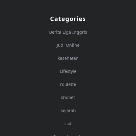
Categories
Berita Liga Inggris
Judi Online
kesehatan
Lifestyle
roulette
sbobet
Sejarah
slot