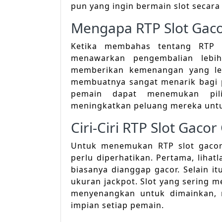
pun yang ingin bermain slot secara 
Mengapa RTP Slot Gacor
Ketika membahas tentang RTP s
menawarkan pengembalian lebih
memberikan kemenangan yang lebi
membuatnya sangat menarik bagi pa
pemain dapat menemukan pili
meningkatkan peluang mereka untu
Ciri-Ciri RTP Slot Ga
Untuk menemukan RTP slot gacor
perlu diperhatikan. Pertama, lihatl
biasanya dianggap gacor. Selain i
ukuran jackpot. Slot yang sering 
menyenangkan untuk dimainkan, 
impian setiap pemain.