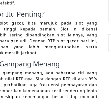
efektif.
 Itu Penting?
lot gacor, kita merujuk pada slot yang
 tinggi kepada pemain. Slot ini dikenal
h sering dibandingkan slot lainnya, yang
ra penjudi. Dengan RTP slot gacor hari ini,
han yang lebih menguntungkan, serta
k meraih jackpot.
cor Gampang Menang
 gampang menang, ada beberapa ciri yang
ah nilai RTP-nya. Slot dengan RTP di atas 95%
tu, perhatikan juga frekuensi pembayaran dan
memberikan kemenangan kecil cenderung lebih
meskipun kemenangan besar tetap menjadi