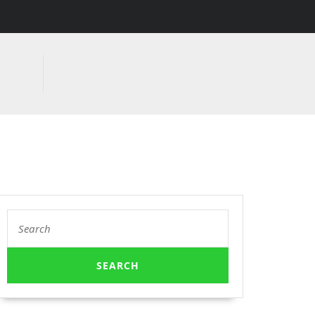
Search
for: