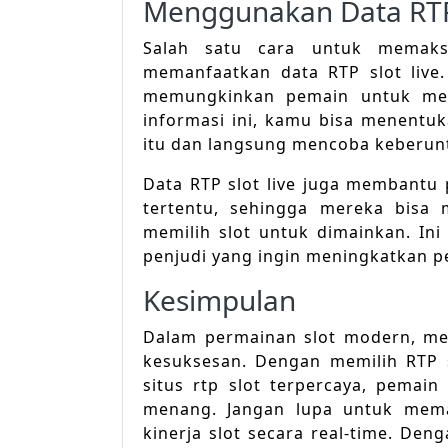
Menggunakan Data RTP 
Salah satu cara untuk memaks
memanfaatkan data RTP slot live.
memungkinkan pemain untuk meli
informasi ini, kamu bisa menentu
itu dan langsung mencoba keberu
Data RTP slot live juga membantu 
tertentu, sehingga mereka bisa
memilih slot untuk dimainkan. Ini
penjudi yang ingin meningkatkan p
Kesimpulan
Dalam permainan slot modern, me
kesuksesan. Dengan memilih RTP 
situs rtp slot terpercaya, pema
menang. Jangan lupa untuk meman
kinerja slot secara real-time. De