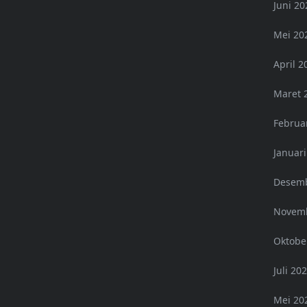
Juni 20
Mei 20
April 2
Maret 
Februa
Januari
Desemb
Novemb
Oktobe
Juli 20
Mei 20