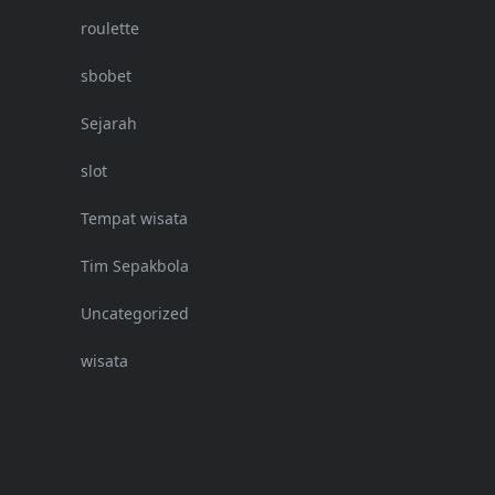
roulette
sbobet
Sejarah
slot
Tempat wisata
Tim Sepakbola
Uncategorized
wisata