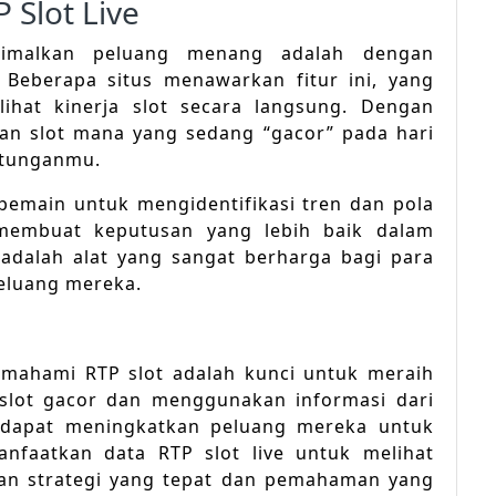
Slot Live
imalkan peluang menang adalah dengan
 Beberapa situs menawarkan fitur ini, yang
hat kinerja slot secara langsung. Dengan
kan slot mana yang sedang “gacor” pada hari
ntunganmu.
pemain untuk mengidentifikasi tren dan pola
 membuat keputusan yang lebih baik dalam
 adalah alat yang sangat berharga bagi para
eluang mereka.
mahami RTP slot adalah kunci untuk meraih
slot gacor dan menggunakan informasi dari
in dapat meningkatkan peluang mereka untuk
faatkan data RTP slot live untuk melihat
ngan strategi yang tepat dan pemahaman yang