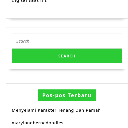
digital saat ini.
Search
for:
Pos-pos Terbaru
Menyelami Karakter Tenang Dan Ramah
marylandbernedoodles