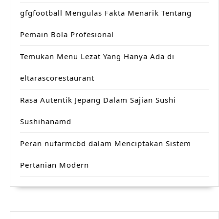
gfgfootball Mengulas Fakta Menarik Tentang
Pemain Bola Profesional
Temukan Menu Lezat Yang Hanya Ada di
eltarascorestaurant
Rasa Autentik Jepang Dalam Sajian Sushi
Sushihanamd
Peran nufarmcbd dalam Menciptakan Sistem
Pertanian Modern