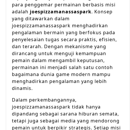
para penggemar permainan berbasis misi
adalah
joespizzamanassaspark
. Konsep
yang ditawarkan dalam
joespizzamanassaspark menghadirkan
pengalaman bermain yang berfokus pada
penyelesaian tugas secara praktis, efisien,
dan terarah. Dengan mekanisme yang
dirancang untuk menguji kemampuan
pemain dalam mengambil keputusan,
permainan ini menjadi salah satu contoh
bagaimana dunia game modern mampu
menghadirkan pengalaman yang lebih
dinamis.
Dalam perkembangannya,
joespizzamanassaspark tidak hanya
dipandang sebagai sarana hiburan semata,
tetapi juga sebagai media yang mendorong
pemain untuk berpikir strategis. Setiap misi