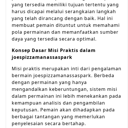
yang tersedia memiliki tujuan tertentu yang
harus dicapai melalui serangkaian langkah
yang telah dirancang dengan baik. Hal ini
membuat pemain dituntut untuk memahami
pola permainan dan memanfaatkan sumber
daya yang tersedia secara optimal.
Konsep Dasar Misi Praktis dalam
joespizzamanassaspark
Misi praktis merupakan inti dari pengalaman
bermain joespizzamanassaspark. Berbeda
dengan permainan yang hanya
mengandalkan keberuntungan, sistem misi
dalam permainan ini lebih menekankan pada
kemampuan analisis dan pengambilan
keputusan. Pemain akan dihadapkan pada
berbagai tantangan yang memerlukan
penyelesaian secara bertahap.