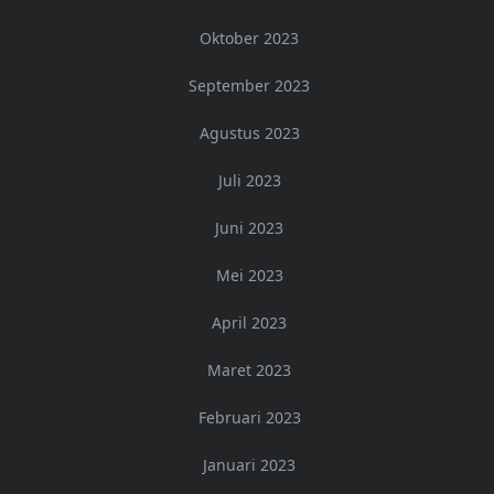
Oktober 2023
September 2023
Agustus 2023
Juli 2023
Juni 2023
Mei 2023
April 2023
Maret 2023
Februari 2023
Januari 2023