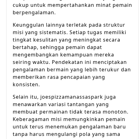
cukup untuk mempertahankan minat pemain
berpengalaman.
Keunggulan lainnya terletak pada struktur
misi yang sistematis. Setiap tugas memiliki
tingkat kesulitan yang meningkat secara
bertahap, sehingga pemain dapat
mengembangkan kemampuan mereka
seiring waktu. Pendekatan ini menciptakan
pengalaman bermain yang lebih terukur dan
memberikan rasa pencapaian yang
konsisten.
Selain itu, joespizzamanassaspark juga
menawarkan variasi tantangan yang
membuat permainan tidak terasa monoton.
Keberagaman misi memungkinkan pemain
untuk terus menemukan pengalaman baru
tanpa harus mengulangi pola yang sama