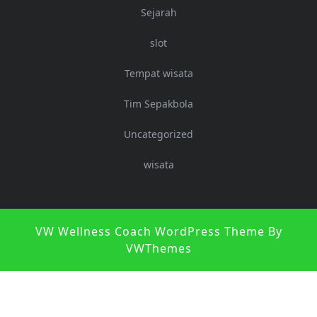
Sejarah
slot
Tempat wisata
Tim Sepakbola
Uncategorized
wisata
S
VW Wellness Coach WordPress Theme
By
U
VWThemes