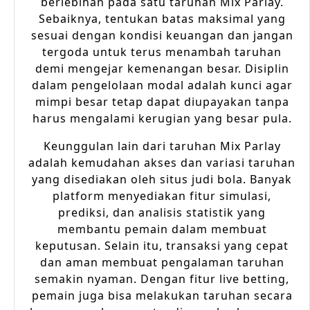
berlebihan pada satu taruhan Mix Parlay.
Sebaiknya, tentukan batas maksimal yang
sesuai dengan kondisi keuangan dan jangan
tergoda untuk terus menambah taruhan
demi mengejar kemenangan besar. Disiplin
dalam pengelolaan modal adalah kunci agar
mimpi besar tetap dapat diupayakan tanpa
harus mengalami kerugian yang besar pula.
Keunggulan lain dari taruhan Mix Parlay
adalah kemudahan akses dan variasi taruhan
yang disediakan oleh situs judi bola. Banyak
platform menyediakan fitur simulasi,
prediksi, dan analisis statistik yang
membantu pemain dalam membuat
keputusan. Selain itu, transaksi yang cepat
dan aman membuat pengalaman taruhan
semakin nyaman. Dengan fitur live betting,
pemain juga bisa melakukan taruhan secara