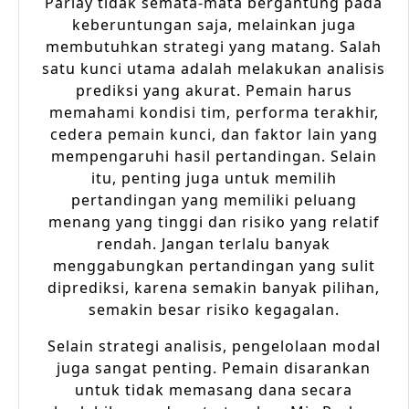
Parlay tidak semata-mata bergantung pada
keberuntungan saja, melainkan juga
membutuhkan strategi yang matang. Salah
satu kunci utama adalah melakukan analisis
prediksi yang akurat. Pemain harus
memahami kondisi tim, performa terakhir,
cedera pemain kunci, dan faktor lain yang
mempengaruhi hasil pertandingan. Selain
itu, penting juga untuk memilih
pertandingan yang memiliki peluang
menang yang tinggi dan risiko yang relatif
rendah. Jangan terlalu banyak
menggabungkan pertandingan yang sulit
diprediksi, karena semakin banyak pilihan,
semakin besar risiko kegagalan.
Selain strategi analisis, pengelolaan modal
juga sangat penting. Pemain disarankan
untuk tidak memasang dana secara