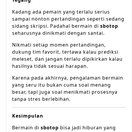
Kadang ada pemain yang terlalu serius
sampai nonton pertandingan seperti sedang
sidang skripsi. Padahal bermain di
sbotop
seharusnya dinikmati dengan santai.
Nikmati setiap momen pertandingan,
dukung tim favorit, tertawa kalau prediksi
meleset, dan jangan terlalu dipikirkan kalau
hasilnya tidak sesuai harapan.
Karena pada akhirnya, pengalaman bermain
yang seru itu bukan cuma soal menang
besar, tapi juga soal menikmati prosesnya
tanpa stres berlebihan.
Kesimpulan
Bermain di
sbotop
bisa jadi hiburan yang