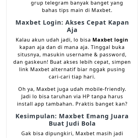
grup telegram banyak banget yang
bahas tips main di Maxbet.
Maxbet Login: Akses Cepat Kapan
Aja
Kalau akun udah jadi, lo bisa
Maxbet login
kapan aja dan di mana aja. Tinggal buka
situsnya, masukin username & password,
dan gaskeun! Buat akses lebih cepat, simpen
link Maxbet alternatif biar nggak pusing
cari-cari tiap hari.
Oh ya, Maxbet juga udah mobile-friendly.
Jadi lo bisa taruhan via HP tanpa harus
install app tambahan. Praktis banget kan?
Kesimpulan: Maxbet Emang Juara
Buat Judi Bola
Gak bisa dipungkiri, Maxbet masih jadi