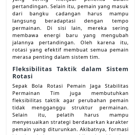
pertandingan. Selain itu, pemain yang masuk
dari bangku cadangan harus mampu
langsung beradaptasi dengan tempo
permainan. Di sisi lain, mereka sering
membawa energi baru yang mengubah
jalannya pertandingan. Oleh karena itu,
rotasi yang efektif membuat semua pemain
merasa penting dalam sistem tim.
Fleksibilitas Taktik dalam Sistem
Rotasi
Sepak Bola Rotasi Pemain Jaga Stabilitas
Permainan Tim juga membutuhkan
fleksibilitas taktik agar perubahan pemain
tidak mengganggu struktur permainan.
Selain itu, pelatih harus mampu
menyesuaikan strategi berdasarkan karakter
pemain yang diturunkan. Akibatnya, formasi