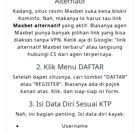
Alternatif
Kadang, situs resmi Maxbet suka kena blokir
Kominfo. Nah, makanya lo harus tau link
Maxbet alternatif
yang aktif. Biasanya agen
Maxbet punya banyak pilihan link yang bisa
diakses tanpa VPN. Ketik aja di Google: “link
alternatif Maxbet terbaru” atau langsung
hubungi CS dari agen terpercaya.
2. Klik Menu DAFTAR
Setelah dapet situsnya, cari tombol “DAFTAR”
atau “REGISTER”. Biasanya ada di pojok
kanan atas. Klik, dan siap-siap isi form.
3. Isi Data Diri Sesuai KTP
Nah, ini bagian penting. Isi data diri kayak:
Username