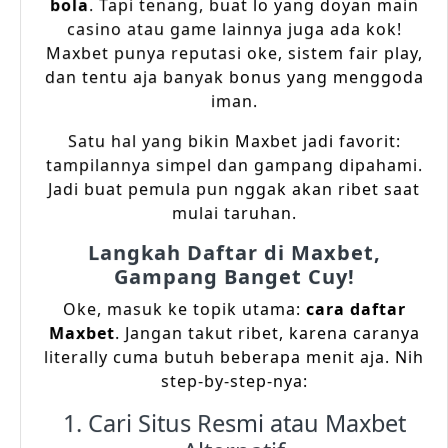
bola
. Tapi tenang, buat lo yang doyan main
casino atau game lainnya juga ada kok!
Maxbet punya reputasi oke, sistem fair play,
dan tentu aja banyak bonus yang menggoda
iman.
Satu hal yang bikin Maxbet jadi favorit:
tampilannya simpel dan gampang dipahami.
Jadi buat pemula pun nggak akan ribet saat
mulai taruhan.
Langkah Daftar di Maxbet,
Gampang Banget Cuy!
Oke, masuk ke topik utama:
cara daftar
Maxbet
. Jangan takut ribet, karena caranya
literally cuma butuh beberapa menit aja. Nih
step-by-step-nya:
1. Cari Situs Resmi atau Maxbet