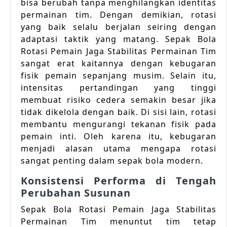
bisa berubah tanpa menghilangkan identitas
permainan tim. Dengan demikian, rotasi
yang baik selalu berjalan seiring dengan
adaptasi taktik yang matang. Sepak Bola
Rotasi Pemain Jaga Stabilitas Permainan Tim
sangat erat kaitannya dengan kebugaran
fisik pemain sepanjang musim. Selain itu,
intensitas pertandingan yang tinggi
membuat risiko cedera semakin besar jika
tidak dikelola dengan baik. Di sisi lain, rotasi
membantu mengurangi tekanan fisik pada
pemain inti. Oleh karena itu, kebugaran
menjadi alasan utama mengapa rotasi
sangat penting dalam sepak bola modern.
Konsistensi Performa di Tengah
Perubahan Susunan
Sepak Bola Rotasi Pemain Jaga Stabilitas
Permainan Tim menuntut tim tetap