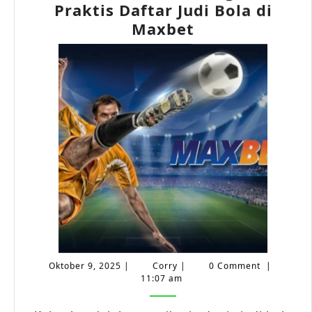
Praktis Daftar Judi Bola di
MAXBET
Maxbet
Daftar:
Langkah
Praktis
Daftar
Judi
Bola
di
Maxbet
Oktober
Corry
Oktober 9, 2025
|
Corry
|
0 Comment
|
9,
11:07 am
2025