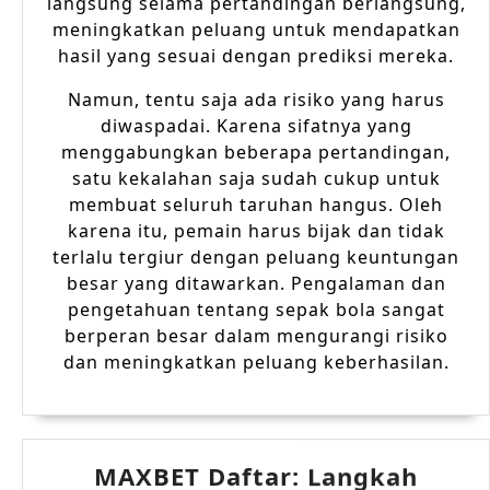
langsung selama pertandingan berlangsung,
meningkatkan peluang untuk mendapatkan
hasil yang sesuai dengan prediksi mereka.
Namun, tentu saja ada risiko yang harus
diwaspadai. Karena sifatnya yang
menggabungkan beberapa pertandingan,
satu kekalahan saja sudah cukup untuk
membuat seluruh taruhan hangus. Oleh
karena itu, pemain harus bijak dan tidak
terlalu tergiur dengan peluang keuntungan
besar yang ditawarkan. Pengalaman dan
pengetahuan tentang sepak bola sangat
berperan besar dalam mengurangi risiko
dan meningkatkan peluang keberhasilan.
MAXBET Daftar: Langkah