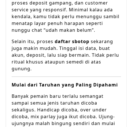
proses deposit gampang, dan customer
service yang responsif. Minimal kalau ada
kendala, kamu tidak perlu menunggu sambil
menatap layar penuh harapan seperti
nunggu chat “udah makan belum”.
Selain itu, proses
daftar sbotop
sekarang
juga makin mudah. Tinggal isi data, buat
akun, deposit, lalu siap bermain. Tidak perlu
ritual khusus ataupun semedi di atas
gunung.
Mulai dari Taruhan yang Paling Dipahami
Banyak pemain baru terlalu semangat
sampai semua jenis taruhan dicoba
sekaligus. Handicap dicoba, over under
dicoba, mix parlay juga ikut dicoba. Ujung-
ujungnya malah bingung sendiri dan mulai