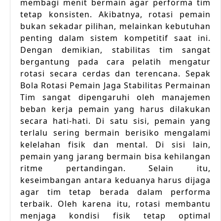
membagi menit bermain agar performa tim
tetap konsisten. Akibatnya, rotasi pemain
bukan sekadar pilihan, melainkan kebutuhan
penting dalam sistem kompetitif saat ini.
Dengan demikian, stabilitas tim sangat
bergantung pada cara pelatih mengatur
rotasi secara cerdas dan terencana. Sepak
Bola Rotasi Pemain Jaga Stabilitas Permainan
Tim sangat dipengaruhi oleh manajemen
beban kerja pemain yang harus dilakukan
secara hati-hati. Di satu sisi, pemain yang
terlalu sering bermain berisiko mengalami
kelelahan fisik dan mental. Di sisi lain,
pemain yang jarang bermain bisa kehilangan
ritme pertandingan. Selain itu,
keseimbangan antara keduanya harus dijaga
agar tim tetap berada dalam performa
terbaik. Oleh karena itu, rotasi membantu
menjaga kondisi fisik tetap optimal