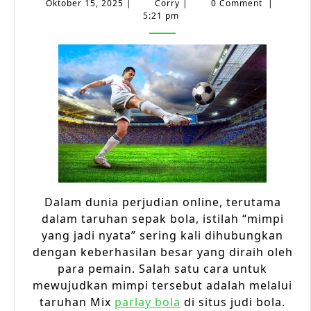
Oktober
Corry
Oktober 15, 2025
|
Corry
|
0 Comment
|
Jadi
15,
5:21 pm
2025
Nyat
Lewa
Situs
Judi
Bola
Mix
Parl
Dalam dunia perjudian online, terutama
dalam taruhan sepak bola, istilah “mimpi
yang jadi nyata” sering kali dihubungkan
dengan keberhasilan besar yang diraih oleh
para pemain. Salah satu cara untuk
mewujudkan mimpi tersebut adalah melalui
taruhan Mix
parlay bola
di situs judi bola.