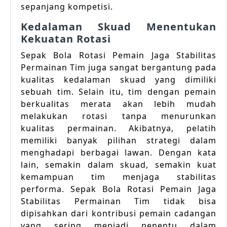
sepanjang kompetisi.
Kedalaman Skuad Menentukan
Kekuatan Rotasi
Sepak Bola Rotasi Pemain Jaga Stabilitas
Permainan Tim juga sangat bergantung pada
kualitas kedalaman skuad yang dimiliki
sebuah tim. Selain itu, tim dengan pemain
berkualitas merata akan lebih mudah
melakukan rotasi tanpa menurunkan
kualitas permainan. Akibatnya, pelatih
memiliki banyak pilihan strategi dalam
menghadapi berbagai lawan. Dengan kata
lain, semakin dalam skuad, semakin kuat
kemampuan tim menjaga stabilitas
performa. Sepak Bola Rotasi Pemain Jaga
Stabilitas Permainan Tim tidak bisa
dipisahkan dari kontribusi pemain cadangan
yang sering menjadi penentu dalam