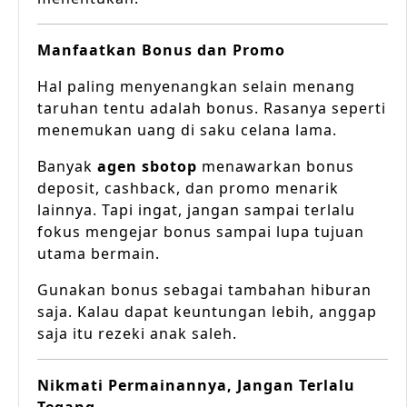
Manfaatkan Bonus dan Promo
Hal paling menyenangkan selain menang
taruhan tentu adalah bonus. Rasanya seperti
menemukan uang di saku celana lama.
Banyak
agen sbotop
menawarkan bonus
deposit, cashback, dan promo menarik
lainnya. Tapi ingat, jangan sampai terlalu
fokus mengejar bonus sampai lupa tujuan
utama bermain.
Gunakan bonus sebagai tambahan hiburan
saja. Kalau dapat keuntungan lebih, anggap
saja itu rezeki anak saleh.
Nikmati Permainannya, Jangan Terlalu
Tegang