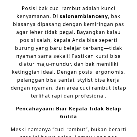
Posisi bak cuci rambut adalah kunci
kenyamanan. Di
salonambianceny
, bak
biasanya dipasang dengan kemiringan pas
agar leher tidak pegal. Bayangkan kalau
posisi salah, kepala Anda bisa seperti
burung yang baru belajar terbang—tidak
nyaman sama sekali! Pastikan kursi bisa
diatur maju-mundur, dan bak memiliki
ketinggian ideal. Dengan posisi ergonomis,
pelanggan bisa santai, stylist bisa kerja
dengan nyaman, dan area cuci rambut tetap
terlihat rapi dan profesional.
Pencahayaan: Biar Kepala Tidak Gelap
Gulita
Meski namanya “cuci rambut”, bukan berarti