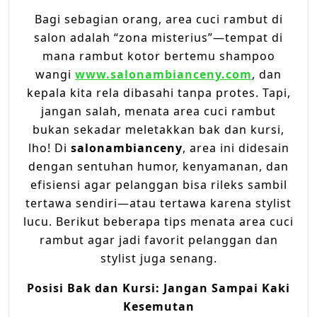
dalam
Bagi sebagian orang, area cuci rambut di
Salon
salon adalah “zona misterius”—tempat di
Ambian
mana rambut kotor bertemu shampoo
wangi
www.salonambianceny.com
, dan
kepala kita rela dibasahi tanpa protes. Tapi,
jangan salah, menata area cuci rambut
bukan sekadar meletakkan bak dan kursi,
lho! Di
salonambianceny
, area ini didesain
dengan sentuhan humor, kenyamanan, dan
efisiensi agar pelanggan bisa rileks sambil
tertawa sendiri—atau tertawa karena stylist
lucu. Berikut beberapa tips menata area cuci
rambut agar jadi favorit pelanggan dan
stylist juga senang.
Posisi Bak dan Kursi: Jangan Sampai Kaki
Kesemutan