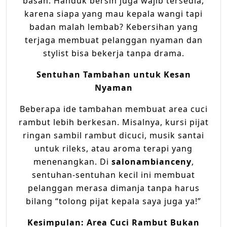
basah. Handuk bersih juga wajib tersedia,
karena siapa yang mau kepala wangi tapi
badan malah lembab? Kebersihan yang
terjaga membuat pelanggan nyaman dan
stylist bisa bekerja tanpa drama.
Sentuhan Tambahan untuk Kesan
Nyaman
Beberapa ide tambahan membuat area cuci
rambut lebih berkesan. Misalnya, kursi pijat
ringan sambil rambut dicuci, musik santai
untuk rileks, atau aroma terapi yang
menenangkan. Di
salonambianceny
,
sentuhan-sentuhan kecil ini membuat
pelanggan merasa dimanja tanpa harus
bilang “tolong pijat kepala saya juga ya!”
Kesimpulan: Area Cuci Rambut Bukan