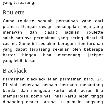
yang terpasang.
Roulette
Game roulette sebuah permainan yang dari
prancis. Dengan design penampilan meja yang
menawan dan classic jadikan roulette
salah satunya permainan yang sering dicari di
casino. Game ini sediakan beragam tipe taruhan
yang dapat terpasang sekalian oleh beberapa
bettor hingga bisa memenangi jackpot
yang lebih besar.
Blackjack
Permainan blackjack ialah permainan kartu 21.
Di sini beberapa pemain bermain menantang
bandar dan mengadu kartu lebih besar. Bila
memperoleh kombinasi nilai kartu lebih tinggi
dibanding dealer karena itu pemain langsung