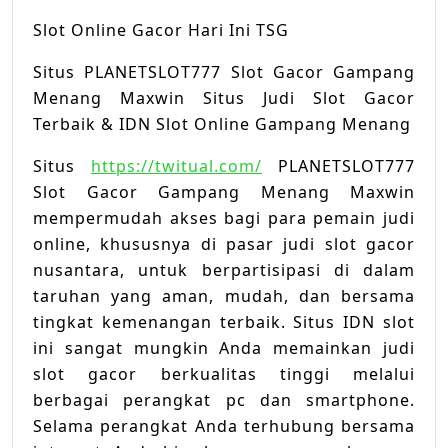
Slot Online Gacor Hari Ini TSG
Situs PLANETSLOT777 Slot Gacor Gampang
Menang Maxwin Situs Judi Slot Gacor
Terbaik & IDN Slot Online Gampang Menang
Situs
https://twitual.com/
PLANETSLOT777
Slot Gacor Gampang Menang Maxwin
mempermudah akses bagi para pemain judi
online, khususnya di pasar judi slot gacor
nusantara, untuk berpartisipasi di dalam
taruhan yang aman, mudah, dan bersama
tingkat kemenangan terbaik. Situs IDN slot
ini sangat mungkin Anda memainkan judi
slot gacor berkualitas tinggi melalui
berbagai perangkat pc dan smartphone.
Selama perangkat Anda terhubung bersama