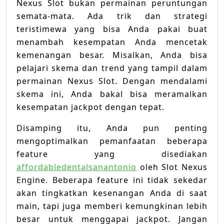
Nexus Slot bukan permainan peruntungan
semata-mata. Ada trik dan strategi
teristimewa yang bisa Anda pakai buat
menambah kesempatan Anda mencetak
kemenangan besar. Misalkan, Anda bisa
pelajari skema dan trend yang tampil dalam
permainan Nexus Slot. Dengan mendalami
skema ini, Anda bakal bisa meramalkan
kesempatan jackpot dengan tepat.
Disamping itu, Anda pun penting
mengoptimalkan pemanfaatan beberapa
feature yang disediakan
affordabledentalsanantonio
oleh Slot Nexus
Engine. Beberapa feature ini tidak sekedar
akan tingkatkan kesenangan Anda di saat
main, tapi juga memberi kemungkinan lebih
besar untuk menggapai jackpot. Jangan