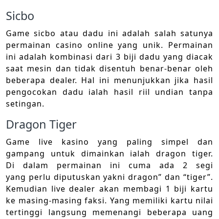
Sicbo
Game sicbo atau dadu ini adalah salah satunya
permainan casino online yang unik. Permainan
ini adalah kombinasi dari 3 biji dadu yang diacak
saat mesin dan tidak disentuh benar-benar oleh
beberapa dealer. Hal ini menunjukkan jika hasil
pengocokan dadu ialah hasil riil undian tanpa
setingan.
Dragon Tiger
Game live kasino yang paling simpel dan
gampang untuk dimainkan ialah dragon tiger.
Di dalam permainan ini cuma ada 2 segi
yang perlu diputuskan yakni dragon” dan “tiger”.
Kemudian live dealer akan membagi 1 biji kartu
ke masing-masing faksi. Yang memiliki kartu nilai
tertinggi langsung memenangi beberapa uang