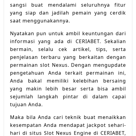
sangsi buat mendalami seluruhnya fitur
yang siap dan jadilah pemain yang cerdik
saat menggunakannya.
Nyatakan pun untuk ambil keuntungan dari
informasi yang ada di CERIABET. Sekalian
bermain, selalu cek artikel, tips, serta
penjelasan terbaru yang berkaitan dengan
permainan slot Nexus. Dengan mengupdate
pengetahuan Anda terkait permainan ini,
Anda bakal memiliki kelebihan bersaing
yang makin lebih besar serta bisa ambil
sejumlah langkah pintar di dalam capai
tujuan Anda.
Maka bila Anda cari teknik buat menaikkan
kesempatan Anda mendapat jackpot sehari-
hari di situs Slot Nexus Engine di CERIABET,