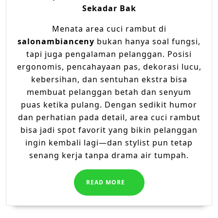
Sekadar Bak
Menata area cuci rambut di
salonambianceny
bukan hanya soal fungsi,
tapi juga pengalaman pelanggan. Posisi
ergonomis, pencahayaan pas, dekorasi lucu,
kebersihan, dan sentuhan ekstra bisa
membuat pelanggan betah dan senyum
puas ketika pulang. Dengan sedikit humor
dan perhatian pada detail, area cuci rambut
bisa jadi spot favorit yang bikin pelanggan
ingin kembali lagi—dan stylist pun tetap
senang kerja tanpa drama air tumpah.
READ
READ MORE
MORE