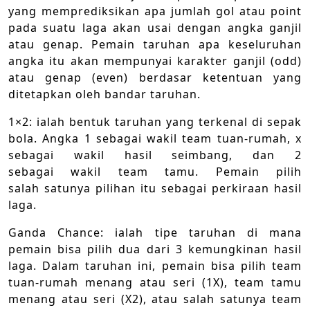
yang memprediksikan apa jumlah gol atau point
pada suatu laga akan usai dengan angka ganjil
atau genap. Pemain taruhan apa keseluruhan
angka itu akan mempunyai karakter ganjil (odd)
atau genap (even) berdasar ketentuan yang
ditetapkan oleh bandar taruhan.
1×2: ialah bentuk taruhan yang terkenal di sepak
bola. Angka 1 sebagai wakil team tuan-rumah, x
sebagai wakil hasil seimbang, dan 2
sebagai wakil team tamu. Pemain pilih
salah satunya pilihan itu sebagai perkiraan hasil
laga.
Ganda Chance: ialah tipe taruhan di mana
pemain bisa pilih dua dari 3 kemungkinan hasil
laga. Dalam taruhan ini, pemain bisa pilih team
tuan-rumah menang atau seri (1X), team tamu
menang atau seri (X2), atau salah satunya team