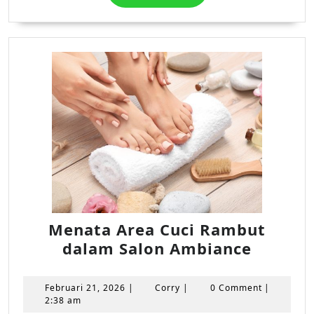
MORE
Menata Area Cuci Rambut
Menata
dalam Salon Ambiance
Area
Cuci
Februari
Corry
Februari 21, 2026
|
Corry
|
0 Comment
|
Rambu
21,
2:38 am
2026