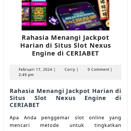
Rahasia Menangi Jackpot
Harian di Situs Slot Nexus
Rahasia
Engine di CERIABET
Menangi
Jackpot
Februari
Corry
Februari 17, 2024
|
Corry
|
0 Comment
|
Harian
17,
2:49 pm
2024
di
Situs
Rahasia Menangi Jackpot Harian di
Situs Slot Nexus Engine di
Slot
CERIABET
Nexus
Engine
Apa Anda penggemar slot online yang
di
mencari metode untuk tingkatkan
CERIABE