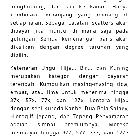
penghubung, dari kiri ke kanan. Hanya
kombinasi terpanjang yang menang di
setiap jalan. Sebagai catatan, scatters akan
dibayar jika muncul di mana saja pada
gulungan. Semua kemenangan baris akan
dikalikan dengan degree taruhan yang
dipilih.
Ketenaran Ungu, Hijau, Biru, dan Kuning
merupakan kategori dengan bayaran
terendah. Kumpulkan masing-masing tiga,
empat, atau lima untuk menerima hingga
37x, 57x, 77x, dan 127x. Lentera Hijau
dengan seni Kuroda Kanbe, Dua Bola Shiney,
Hieroglif Jepang, dan Topeng Penyamaran
adalah simbol premiumnya. Mereka
membayar hingga 377, 577, 777, dan 1277