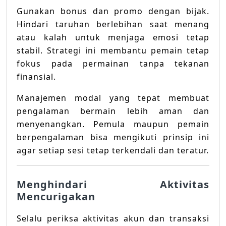
Gunakan bonus dan promo dengan bijak.
Hindari taruhan berlebihan saat menang
atau kalah untuk menjaga emosi tetap
stabil. Strategi ini membantu pemain tetap
fokus pada permainan tanpa tekanan
finansial.
Manajemen modal yang tepat membuat
pengalaman bermain lebih aman dan
menyenangkan. Pemula maupun pemain
berpengalaman bisa mengikuti prinsip ini
agar setiap sesi tetap terkendali dan teratur.
Menghindari Aktivitas
Mencurigakan
Selalu periksa aktivitas akun dan transaksi