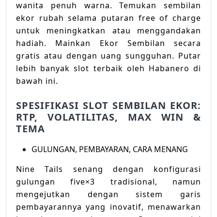
wanita penuh warna. Temukan sembilan
ekor rubah selama putaran free of charge
untuk meningkatkan atau menggandakan
hadiah. Mainkan Ekor Sembilan secara
gratis atau dengan uang sungguhan. Putar
lebih banyak slot terbaik oleh Habanero di
bawah ini.
SPESIFIKASI SLOT SEMBILAN EKOR:
RTP, VOLATILITAS, MAX WIN &
TEMA
GULUNGAN, PEMBAYARAN, CARA MENANG
Nine Tails senang dengan konfigurasi
gulungan five×3 tradisional, namun
mengejutkan dengan sistem garis
pembayarannya yang inovatif, menawarkan