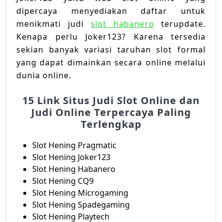
dipercaya menyediakan daftar untuk
menikmati judi
slot habanero
terupdate.
Kenapa perlu Joker123? Karena tersedia
sekian banyak variasi taruhan slot formal
yang dapat dimainkan secara online melalui
dunia online.
15 Link Situs Judi Slot Online dan
Judi Online Terpercaya Paling
Terlengkap
Slot Hening Pragmatic
Slot Hening Joker123
Slot Hening Habanero
Slot Hening CQ9
Slot Hening Microgaming
Slot Hening Spadegaming
Slot Hening Playtech