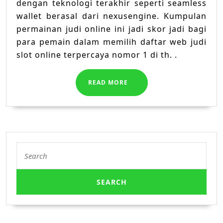
dengan teknologi terakhir seperti seamless
wallet berasal dari nexusengine. Kumpulan
permainan judi online ini jadi skor jadi bagi
para pemain dalam memilih daftar web judi
slot online terpercaya nomor 1 di th. .
READ
READ MORE
MORE
Search
for: