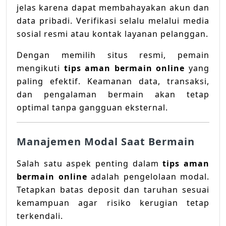
jelas karena dapat membahayakan akun dan
data pribadi. Verifikasi selalu melalui media
sosial resmi atau kontak layanan pelanggan.
Dengan memilih situs resmi, pemain
mengikuti
tips aman bermain online
yang
paling efektif. Keamanan data, transaksi,
dan pengalaman bermain akan tetap
optimal tanpa gangguan eksternal.
Manajemen Modal Saat Bermain
Salah satu aspek penting dalam
tips aman
bermain online
adalah pengelolaan modal.
Tetapkan batas deposit dan taruhan sesuai
kemampuan agar risiko kerugian tetap
terkendali.