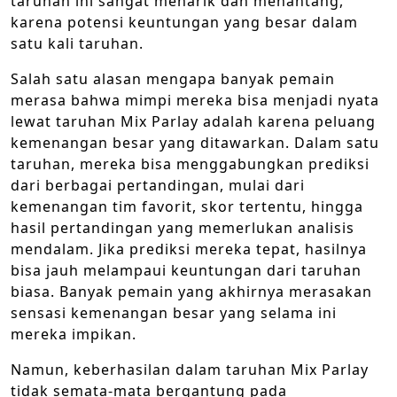
taruhan ini sangat menarik dan menantang,
karena potensi keuntungan yang besar dalam
satu kali taruhan.
Salah satu alasan mengapa banyak pemain
merasa bahwa mimpi mereka bisa menjadi nyata
lewat taruhan Mix Parlay adalah karena peluang
kemenangan besar yang ditawarkan. Dalam satu
taruhan, mereka bisa menggabungkan prediksi
dari berbagai pertandingan, mulai dari
kemenangan tim favorit, skor tertentu, hingga
hasil pertandingan yang memerlukan analisis
mendalam. Jika prediksi mereka tepat, hasilnya
bisa jauh melampaui keuntungan dari taruhan
biasa. Banyak pemain yang akhirnya merasakan
sensasi kemenangan besar yang selama ini
mereka impikan.
Namun, keberhasilan dalam taruhan Mix Parlay
tidak semata-mata bergantung pada