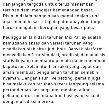
dan jangan tergoda untuk terus menambah
taruhan demi mengejar kemenangan besar.
Disiplin dalam pengelolaan modal adalah kunci
agar mimpi besar tetap dapat diupayakan tanpa
harus mengalami kerugian yang besar pula.
Keunggulan lain dari taruhan Mix Parlay adalah
kemudahan akses dan variasi taruhan yang
disediakan oleh situs judi bola. Banyak platform
menyediakan fitur simulasi, prediksi, dan analisis
statistik yang membantu pemain dalam membuat
keputusan. Selain itu, transaksi yang cepat dan
aman membuat pengalaman taruhan semakin
nyaman. Dengan fitur live betting, pemain juga
bisa melakukan taruhan secara langsung selama
pertandingan berlangsung, meningkatkan
peluang untuk mendapatkan hasil yang sesuai
dengan prediksi mereka.