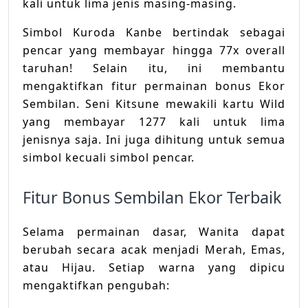
kali untuk lima jenis masing-masing.
Simbol Kuroda Kanbe bertindak sebagai
pencar yang membayar hingga 77x overall
taruhan! Selain itu, ini membantu
mengaktifkan fitur permainan bonus Ekor
Sembilan. Seni Kitsune mewakili kartu Wild
yang membayar 1277 kali untuk lima
jenisnya saja. Ini juga dihitung untuk semua
simbol kecuali simbol pencar.
Fitur Bonus Sembilan Ekor Terbaik
Selama permainan dasar, Wanita dapat
berubah secara acak menjadi Merah, Emas,
atau Hijau. Setiap warna yang dipicu
mengaktifkan pengubah: