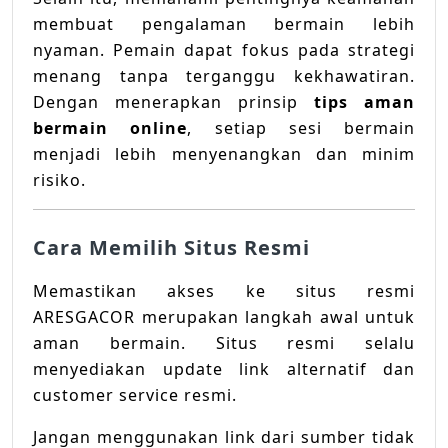
membuat pengalaman bermain lebih
nyaman. Pemain dapat fokus pada strategi
menang tanpa terganggu kekhawatiran.
Dengan menerapkan prinsip
tips aman
bermain online
, setiap sesi bermain
menjadi lebih menyenangkan dan minim
risiko.
Cara Memilih Situs Resmi
Memastikan akses ke situs resmi
ARESGACOR merupakan langkah awal untuk
aman bermain. Situs resmi selalu
menyediakan update link alternatif dan
customer service resmi.
Jangan menggunakan link dari sumber tidak