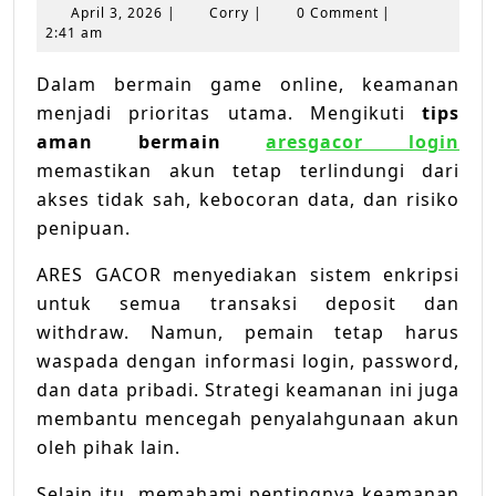
Main
April
Corry
April 3, 2026
|
Corry
|
0 Comment
|
Game
3,
2:41 am
2026
ARESGACOR
Dalam bermain game online, keamanan
menjadi prioritas utama. Mengikuti
tips
aman bermain
aresgacor login
memastikan akun tetap terlindungi dari
akses tidak sah, kebocoran data, dan risiko
penipuan.
ARES GACOR menyediakan sistem enkripsi
untuk semua transaksi deposit dan
withdraw. Namun, pemain tetap harus
waspada dengan informasi login, password,
dan data pribadi. Strategi keamanan ini juga
membantu mencegah penyalahgunaan akun
oleh pihak lain.
Selain itu, memahami pentingnya keamanan