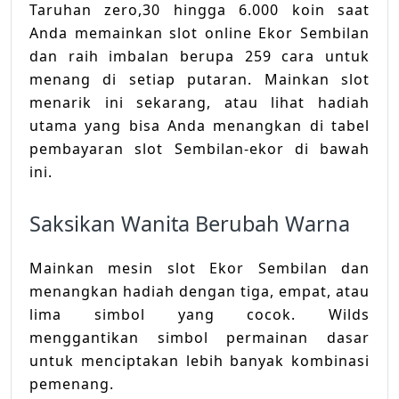
Taruhan zero,30 hingga 6.000 koin saat
Anda memainkan slot online Ekor Sembilan
dan raih imbalan berupa 259 cara untuk
menang di setiap putaran. Mainkan slot
menarik ini sekarang, atau lihat hadiah
utama yang bisa Anda menangkan di tabel
pembayaran slot Sembilan-ekor di bawah
ini.
Saksikan Wanita Berubah Warna
Mainkan mesin slot Ekor Sembilan dan
menangkan hadiah dengan tiga, empat, atau
lima simbol yang cocok. Wilds
menggantikan simbol permainan dasar
untuk menciptakan lebih banyak kombinasi
pemenang.