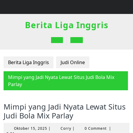
Skip
to
content
Berita Liga Inggris
Open
Button
Berita Liga Inggris
Judi Online
Mimpi yang Jadi Nyata Lewat Situs Judi Bola Mix
Parlay
Mimpi yang Jadi Nyata Lewat Situs
Judi Bola Mix Parlay
Oktober
Corry
Oktober 15, 2025
|
Corry
|
0 Comment
|