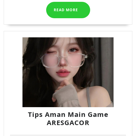
READ
READ MORE
MORE
Tips Aman Main Game
Tips
ARESGACOR
Aman