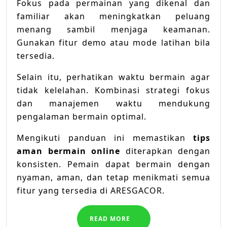
Fokus pada permainan yang dikenal dan
familiar akan meningkatkan peluang
menang sambil menjaga keamanan.
Gunakan fitur demo atau mode latihan bila
tersedia.
Selain itu, perhatikan waktu bermain agar
tidak kelelahan. Kombinasi strategi fokus
dan manajemen waktu mendukung
pengalaman bermain optimal.
Mengikuti panduan ini memastikan
tips
aman bermain online
diterapkan dengan
konsisten. Pemain dapat bermain dengan
nyaman, aman, dan tetap menikmati semua
fitur yang tersedia di ARESGACOR.
READ
READ MORE