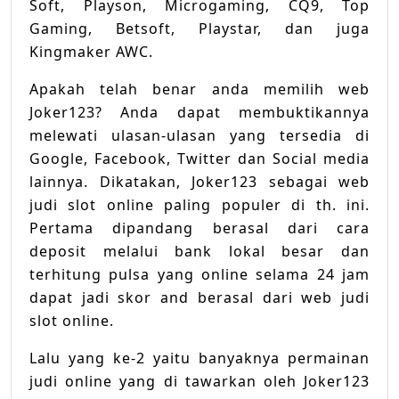
Soft, Playson, Microgaming, CQ9, Top
Gaming, Betsoft, Playstar, dan juga
Kingmaker AWC.
Apakah telah benar anda memilih web
Joker123? Anda dapat membuktikannya
melewati ulasan-ulasan yang tersedia di
Google, Facebook, Twitter dan Social media
lainnya. Dikatakan, Joker123 sebagai web
judi slot online paling populer di th. ini.
Pertama dipandang berasal dari cara
deposit melalui bank lokal besar dan
terhitung pulsa yang online selama 24 jam
dapat jadi skor and berasal dari web judi
slot online.
Lalu yang ke-2 yaitu banyaknya permainan
judi online yang di tawarkan oleh Joker123