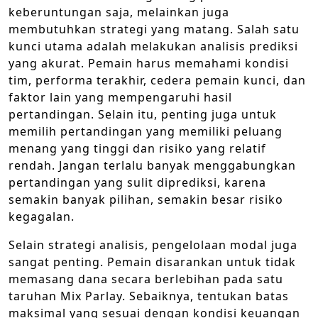
keberuntungan saja, melainkan juga
membutuhkan strategi yang matang. Salah satu
kunci utama adalah melakukan analisis prediksi
yang akurat. Pemain harus memahami kondisi
tim, performa terakhir, cedera pemain kunci, dan
faktor lain yang mempengaruhi hasil
pertandingan. Selain itu, penting juga untuk
memilih pertandingan yang memiliki peluang
menang yang tinggi dan risiko yang relatif
rendah. Jangan terlalu banyak menggabungkan
pertandingan yang sulit diprediksi, karena
semakin banyak pilihan, semakin besar risiko
kegagalan.
Selain strategi analisis, pengelolaan modal juga
sangat penting. Pemain disarankan untuk tidak
memasang dana secara berlebihan pada satu
taruhan Mix Parlay. Sebaiknya, tentukan batas
maksimal yang sesuai dengan kondisi keuangan