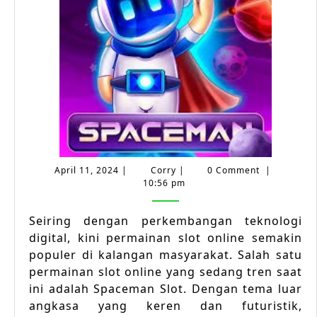
Mengapa
Spaceman
Slot
Begitu
Diminati
April
Corry
April 11, 2024
|
Corry
|
0 Comment
|
11,
10:56 pm
2024
Seiring dengan perkembangan teknologi
digital, kini permainan slot online semakin
populer di kalangan masyarakat. Salah satu
permainan slot online yang sedang tren saat
ini adalah Spaceman Slot. Dengan tema luar
angkasa yang keren dan futuristik,