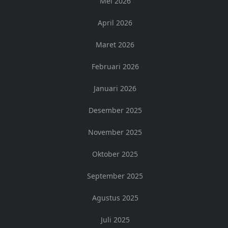
Mei 2026
April 2026
Maret 2026
Februari 2026
Januari 2026
Desember 2025
November 2025
Oktober 2025
September 2025
Agustus 2025
Juli 2025