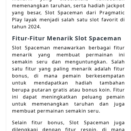
memenangkan taruhan, serta hadiah jackpot
yang besar, Slot Spaceman dari Pragmatic
Play layak menjadi salah satu slot favorit di
tahun 2024.
Fitur-Fitur Menarik Slot Spaceman
Slot Spaceman menawarkan berbagai fitur
menarik yang membuat permainan ini
semakin seru dan menguntungkan. Salah
satu fitur yang paling menarik adalah fitur
bonus, di mana pemain berkesempatan
untuk mendapatkan hadiah tambahan
berupa putaran gratis atau bonus koin. Fitur
ini dapat meningkatkan peluang pemain
untuk memenangkan taruhan dan juga
membuat permainan semakin seru.
Selain fitur bonus, Slot Spaceman juga
dilengkapi dengan fitur respin, di mana