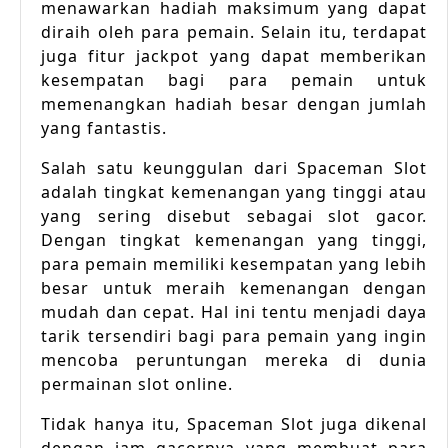
menawarkan hadiah maksimum yang dapat
diraih oleh para pemain. Selain itu, terdapat
juga fitur jackpot yang dapat memberikan
kesempatan bagi para pemain untuk
memenangkan hadiah besar dengan jumlah
yang fantastis.
Salah satu keunggulan dari Spaceman Slot
adalah tingkat kemenangan yang tinggi atau
yang sering disebut sebagai slot gacor.
Dengan tingkat kemenangan yang tinggi,
para pemain memiliki kesempatan yang lebih
besar untuk meraih kemenangan dengan
mudah dan cepat. Hal ini tentu menjadi daya
tarik tersendiri bagi para pemain yang ingin
mencoba peruntungan mereka di dunia
permainan slot online.
Tidak hanya itu, Spaceman Slot juga dikenal