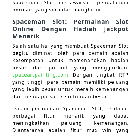
Spaceman Slot menawarkan pengalaman
bermain yang seru dan menghibur.
Spaceman Slot: Permainan Slot
Online Dengan Hadiah Jackpot
Menarik
Salah satu hal yang membuat Spaceman Slot
begitu diminati oleh para pemain adalah
kesempatan untuk memenangkan hadiah
besar dan jackpot yang menggiurkan.
spaceartpainting.com
Dengan tingkat RTP
yang tinggi, para pemain memiliki peluang
yang lebih besar untuk meraih kemenangan
dan mendapatkan keuntungan besar.
Dalam permainan Spaceman Slot, terdapat
berbagai fitur menarik yang dapat
meningkatkan peluang kemenangan.
Diantaranya adalah fitur max win yang