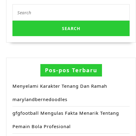
Page
Search
for:
Pos-pos Terbaru
Menyelami Karakter Tenang Dan Ramah
marylandbernedoodles
gfgfootball Mengulas Fakta Menarik Tentang
Pemain Bola Profesional