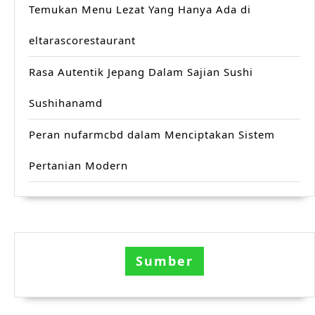
Temukan Menu Lezat Yang Hanya Ada di
eltarascorestaurant
Rasa Autentik Jepang Dalam Sajian Sushi
Sushihanamd
Peran nufarmcbd dalam Menciptakan Sistem
Pertanian Modern
Sumber