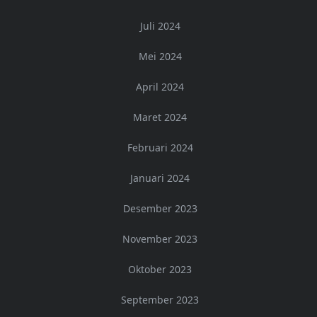
Juli 2024
Mei 2024
April 2024
Maret 2024
Februari 2024
Januari 2024
Desember 2023
November 2023
Oktober 2023
September 2023