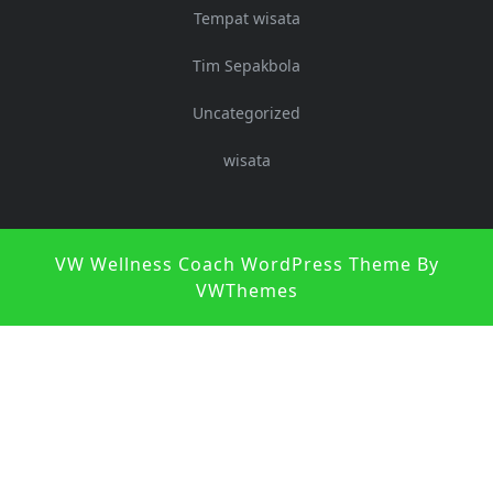
Tempat wisata
Tim Sepakbola
Uncategorized
wisata
S
VW Wellness Coach WordPress Theme
By
U
VWThemes