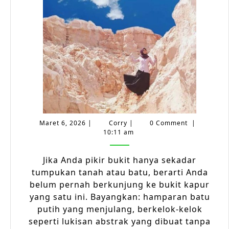
Form
Unik
yang
Bikin
Mata
Bing
tapi
Hati
Sena
Maret
Corry
Maret 6, 2026
|
Corry
|
0 Comment
|
6,
10:11 am
2026
Jika Anda pikir bukit hanya sekadar
tumpukan tanah atau batu, berarti Anda
belum pernah berkunjung ke bukit kapur
yang satu ini. Bayangkan: hamparan batu
putih yang menjulang, berkelok-kelok
seperti lukisan abstrak yang dibuat tanpa