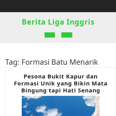
Skip
to
content
Berita Liga Inggris
Open
Button
Tag:
Formasi Batu Menarik
Pesona Bukit Kapur dan
Formasi Unik yang Bikin Mata
Peso
Bingung tapi Hati Senang
Buki
Kapu
dan