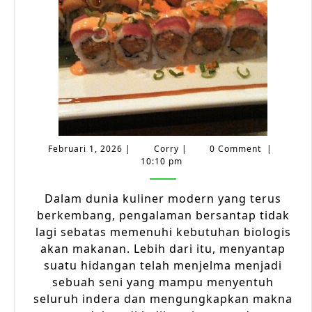
Mak
Ini
Sen
Februari
Corry
Februari 1, 2026
|
Corry
|
0 Comment
|
1,
10:10 pm
2026
Dalam dunia kuliner modern yang terus
berkembang, pengalaman bersantap tidak
lagi sebatas memenuhi kebutuhan biologis
akan makanan. Lebih dari itu, menyantap
suatu hidangan telah menjelma menjadi
sebuah seni yang mampu menyentuh
seluruh indera dan mengungkapkan makna