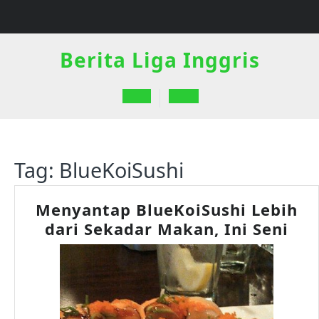
Skip
to
content
Berita Liga Inggris
Open
Button
Tag:
BlueKoiSushi
Menyantap BlueKoiSushi Lebih
Me
dari Sekadar Makan, Ini Seni
Blu
Leb
dar
Sek