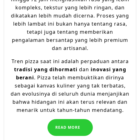
kompleks, tekstur yang lebih ringan, dan
dikatakan lebih mudah dicerna. Proses yang
lebih lambat ini bukan hanya tentang rasa,
tetapi juga tentang memberikan
pengalaman bersantap yang lebih premium
dan artisanal.
Tren pizza saat ini adalah perpaduan antara
tradisi yang dihormati
dan
inovasi yang
berani
. Pizza telah membuktikan dirinya
sebagai kanvas kuliner yang tak terbatas,
dan evolusinya di seluruh dunia menjanjikan
bahwa hidangan ini akan terus relevan dan
menarik untuk tahun-tahun mendatang.
READ
READ MORE
MORE