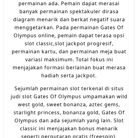
permainan ada. Pemain dapat merasai
banyak permainan spektakuler dirasa
diagram menarik dan berkat negatif suara
menggetarkan. Pada permainan Gates Of
Olympus online, pemain dapat terasa opsi
slot classic,slot jackpot progresif,
permainan kartu, dan permainan meja buat
variasi maksimum. Total fokus ini
menjajakan formasi berlainan buat merasa
hadiah serta jackpot.
Sejumlah permainan slot terkenal di situs
judi slot Gates Of Olympus umpamakan wild
west gold, sweet bonanza, aztec gems,
starlight princess, bonanza gold, Gates Of
Olympus dan ada sejumlah yang lain. Slot
classic ini menjajakan bonus menarik
seperti perputaran gratis (freespin),