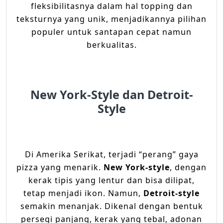
fleksibilitasnya dalam hal topping dan
teksturnya yang unik, menjadikannya pilihan
populer untuk santapan cepat namun
berkualitas.
New York-Style dan Detroit-
Style
Di Amerika Serikat, terjadi “perang” gaya
pizza yang menarik.
New York-style
, dengan
kerak tipis yang lentur dan bisa dilipat,
tetap menjadi ikon. Namun,
Detroit-style
semakin menanjak. Dikenal dengan bentuk
persegi panjang, kerak yang tebal, adonan