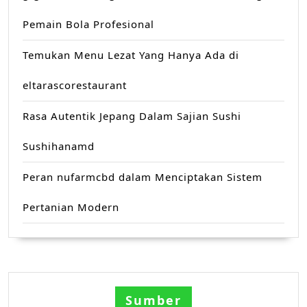
Pemain Bola Profesional
Temukan Menu Lezat Yang Hanya Ada di
eltarascorestaurant
Rasa Autentik Jepang Dalam Sajian Sushi
Sushihanamd
Peran nufarmcbd dalam Menciptakan Sistem
Pertanian Modern
Sumber