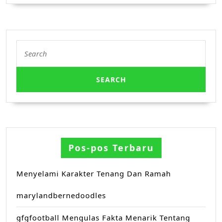
Search
for:
Pos-pos Terbaru
Menyelami Karakter Tenang Dan Ramah
marylandbernedoodles
gfgfootball Mengulas Fakta Menarik Tentang