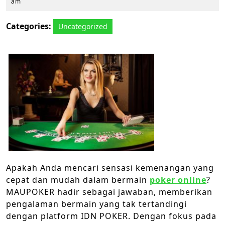
6,
am
2025
Categories:
Uncategorized
Apakah Anda mencari sensasi kemenangan yang
cepat dan mudah dalam bermain
poker online
?
MAUPOKER hadir sebagai jawaban, memberikan
pengalaman bermain yang tak tertandingi
dengan platform IDN POKER. Dengan fokus pada