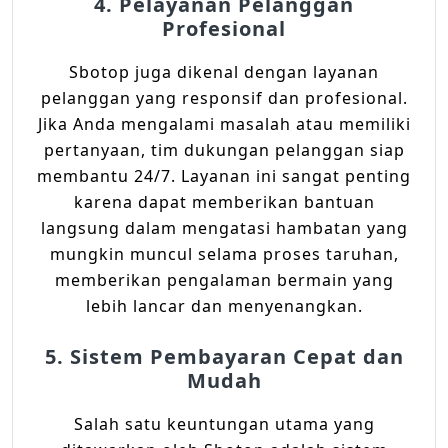
4. Pelayanan Pelanggan
Profesional
Sbotop juga dikenal dengan layanan
pelanggan yang responsif dan profesional.
Jika Anda mengalami masalah atau memiliki
pertanyaan, tim dukungan pelanggan siap
membantu 24/7. Layanan ini sangat penting
karena dapat memberikan bantuan
langsung dalam mengatasi hambatan yang
mungkin muncul selama proses taruhan,
memberikan pengalaman bermain yang
lebih lancar dan menyenangkan.
5. Sistem Pembayaran Cepat dan
Mudah
Salah satu keuntungan utama yang