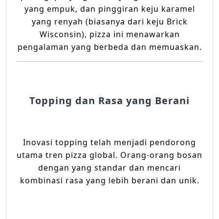
yang empuk, dan pinggiran keju karamel
yang renyah (biasanya dari keju Brick
Wisconsin), pizza ini menawarkan
pengalaman yang berbeda dan memuaskan.
Topping dan Rasa yang Berani
Inovasi topping telah menjadi pendorong
utama tren pizza global. Orang-orang bosan
dengan yang standar dan mencari
kombinasi rasa yang lebih berani dan unik.