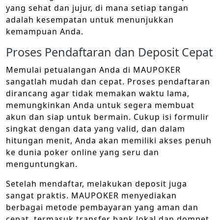
yang sehat dan jujur, di mana setiap tangan
adalah kesempatan untuk menunjukkan
kemampuan Anda.
Proses Pendaftaran dan Deposit Cepat
Memulai petualangan Anda di MAUPOKER
sangatlah mudah dan cepat. Proses pendaftaran
dirancang agar tidak memakan waktu lama,
memungkinkan Anda untuk segera membuat
akun dan siap untuk bermain. Cukup isi formulir
singkat dengan data yang valid, dan dalam
hitungan menit, Anda akan memiliki akses penuh
ke dunia poker online yang seru dan
menguntungkan.
Setelah mendaftar, melakukan deposit juga
sangat praktis. MAUPOKER menyediakan
berbagai metode pembayaran yang aman dan
cepat, termasuk transfer bank lokal dan dompet