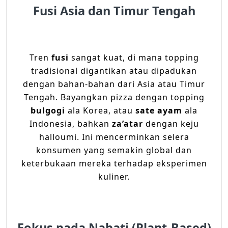
Fusi Asia dan Timur Tengah
Tren
fusi
sangat kuat, di mana topping
tradisional digantikan atau dipadukan
dengan bahan-bahan dari Asia atau Timur
Tengah. Bayangkan pizza dengan topping
bulgogi
ala Korea, atau
sate ayam
ala
Indonesia, bahkan
za’atar
dengan keju
halloumi. Ini mencerminkan selera
konsumen yang semakin global dan
keterbukaan mereka terhadap eksperimen
kuliner.
Fokus pada Nabati (Plant-Based)