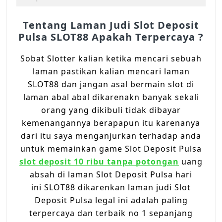
2024
Deposit
Pulsa
Tentang Laman Judi Slot Deposit
Pulsa SLOT88 Apakah Terpercaya ?
SLOT88
Apakah
Sobat Slotter kalian ketika mencari sebuah
Terpercaya
laman pastikan kalian mencari laman
?
SLOT88 dan jangan asal bermain slot di
laman abal abal dikarenakn banyak sekali
orang yang dikibuli tidak dibayar
kemenangannya berapapun itu karenanya
dari itu saya menganjurkan terhadap anda
untuk memainkan game Slot Deposit Pulsa
slot deposit 10 ribu tanpa potongan
uang
absah di laman Slot Deposit Pulsa hari
ini SLOT88 dikarenkan laman judi Slot
Deposit Pulsa legal ini adalah paling
terpercaya dan terbaik no 1 sepanjang