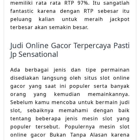
memiliki rata rata RTP 97%. Itu sangatlah
fantastic karena dengan RTP sebesar itu
peluang kalian untuk meraih jackpot
terbesar akan semakin besar.
Judi Online Gacor Terpercaya Pasti
Jp Sensational
Ada berbagai jenis dan tipe permainan
disediakan langsung oleh situs slot online
gacor yang saat ini populer serta banyak
orang yang kemudian memainkannya.
Sebelum kamu mencoba untuk bermain judi
slot, sebaiknya memahami dengan baik
tentang beberapa jenis mesin slot yang
populer tersebut. Populernya mesin slot
online gacor Bukan Tanpa Alasan karena