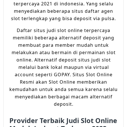
terpercaya 2021 di indonesia. Yang selalu
menyediakan beberapa situs daftar agen
slot terlengkap yang bisa deposit via pulsa.
Daftar situs judi slot online terpercaya
memiliki beberapa alternatif deposit yang
membuat para member mudah untuk
melakukan atau bermain di permainan slot
online. Alternatif deposit situs judi slot
melalui bank lokal maupun via virtual
account seperti GOPAY. Situs Slot Online
Resmi akan Slot Online memberikan
kemudahan untuk anda semua karena selalu
menyediakan berbagai macam alternatif
deposit.
Provider Terbaik Judi Slot Online