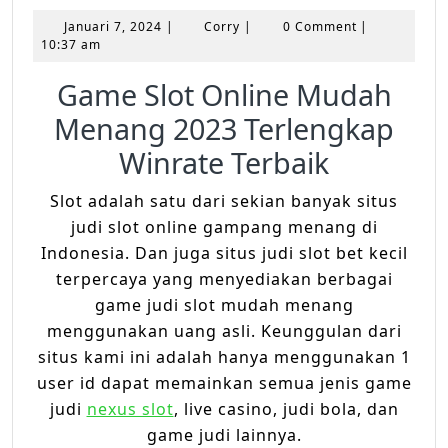
Online
Januari
Corry
Januari 7, 2024
|
Corry
|
0 Comment
|
Mudah
7,
10:37 am
2024
Menang
Game Slot Online Mudah
2023
Menang 2023 Terlengkap
Terlengka
Winrate
Winrate Terbaik
Terbaik
Slot adalah satu dari sekian banyak situs
judi slot online gampang menang di
Indonesia. Dan juga situs judi slot bet kecil
terpercaya yang menyediakan berbagai
game judi slot mudah menang
menggunakan uang asli. Keunggulan dari
situs kami ini adalah hanya menggunakan 1
user id dapat memainkan semua jenis game
judi
nexus slot
, live casino, judi bola, dan
game judi lainnya.