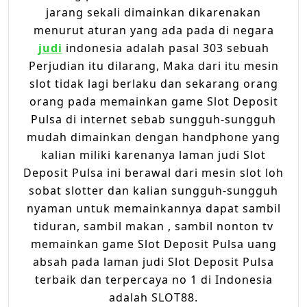
jarang sekali dimainkan dikarenakan
menurut aturan yang ada pada di negara
judi
indonesia adalah pasal 303 sebuah
Perjudian itu dilarang, Maka dari itu mesin
slot tidak lagi berlaku dan sekarang orang
orang pada memainkan game Slot Deposit
Pulsa di internet sebab sungguh-sungguh
mudah dimainkan dengan handphone yang
kalian miliki karenanya laman judi Slot
Deposit Pulsa ini berawal dari mesin slot loh
sobat slotter dan kalian sungguh-sungguh
nyaman untuk memainkannya dapat sambil
tiduran, sambil makan , sambil nonton tv
memainkan game Slot Deposit Pulsa uang
absah pada laman judi Slot Deposit Pulsa
terbaik dan terpercaya no 1 di Indonesia
adalah SLOT88.