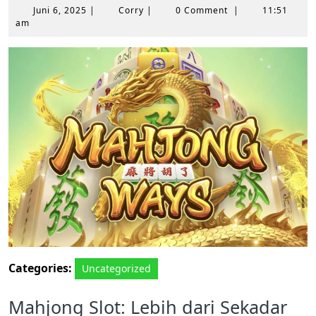
Juni
Corry
Juni 6, 2025
|
Corry
|
0 Comment
|
11:51
6,
am
2025
Categories:
Uncategorized
Mahjong Slot: Lebih dari Sekadar