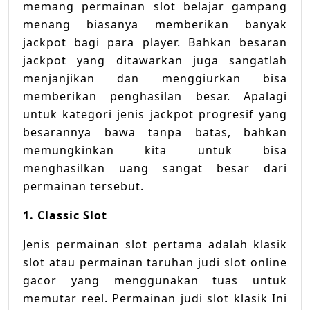
memang permainan slot belajar gampang
menang biasanya memberikan banyak
jackpot bagi para player. Bahkan besaran
jackpot yang ditawarkan juga sangatlah
menjanjikan dan menggiurkan bisa
memberikan penghasilan besar. Apalagi
untuk kategori jenis jackpot progresif yang
besarannya bawa tanpa batas, bahkan
memungkinkan kita untuk bisa
menghasilkan uang sangat besar dari
permainan tersebut.
1. Classic Slot
Jenis permainan slot pertama adalah klasik
slot atau permainan taruhan judi slot online
gacor yang menggunakan tuas untuk
memutar reel. Permainan judi slot klasik Ini