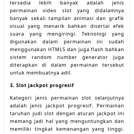
tersedia lebih banyak adalah jenis
permainan video slot yang didalamnya
banyak sekali tampilan animasi dan grafik
visual yang menarik bahkan disertai efek
suara yang mengiringi. Teknologi yang
digunakan dalam permainan ini sudah
menggunakan HTML5 dan juga flash bahkan
sistem random number generator juga
diterapkan di dalam permainan tersebut
untuk membuatnya adil.
3. Slot jackpot progresif
Kategori jenis permainan slot selanjutnya
adalah jenis jackpot progresif. Permainan
taruhan judi slot dengan aturan jackpot ini
memang jadi hal yang menguntungkan dan
memiliki tingkat kemenangan yang tinggi.