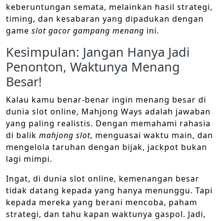
keberuntungan semata, melainkan hasil strategi,
timing, dan kesabaran yang dipadukan dengan
game
slot gacor gampang menang
ini.
Kesimpulan: Jangan Hanya Jadi
Penonton, Waktunya Menang
Besar!
Kalau kamu benar-benar ingin menang besar di
dunia slot online, Mahjong Ways adalah jawaban
yang paling realistis. Dengan memahami rahasia
di balik
mahjong slot
, menguasai waktu main, dan
mengelola taruhan dengan bijak, jackpot bukan
lagi mimpi.
Ingat, di dunia slot online, kemenangan besar
tidak datang kepada yang hanya menunggu. Tapi
kepada mereka yang berani mencoba, paham
strategi, dan tahu kapan waktunya gaspol. Jadi,