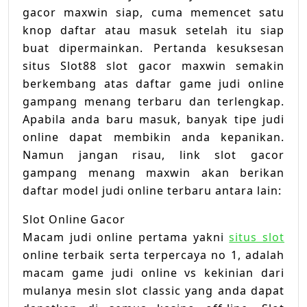
gacor maxwin siap, cuma memencet satu
Ter
knop daftar atau masuk setelah itu siap
202
buat dipermainkan. Pertanda kesuksesan
situs Slot88 slot gacor maxwin semakin
berkembang atas daftar game judi online
gampang menang terbaru dan terlengkap.
Apabila anda baru masuk, banyak tipe judi
online dapat membikin anda kepanikan.
Namun jangan risau, link slot gacor
gampang menang maxwin akan berikan
daftar model judi online terbaru antara lain:
Slot Online Gacor
Macam judi online pertama yakni
situs slot
online terbaik serta terpercaya no 1, adalah
macam game judi online vs kekinian dari
mulanya mesin slot classic yang anda dapat