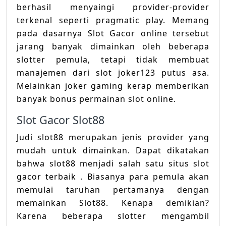
berhasil menyaingi provider-provider
terkenal seperti pragmatic play. Memang
pada dasarnya Slot Gacor online tersebut
jarang banyak dimainkan oleh beberapa
slotter pemula, tetapi tidak membuat
manajemen dari slot joker123 putus asa.
Melainkan joker gaming kerap memberikan
banyak bonus permainan slot online.
Slot Gacor Slot88
Judi slot88 merupakan jenis provider yang
mudah untuk dimainkan. Dapat dikatakan
bahwa slot88 menjadi salah satu situs slot
gacor terbaik . Biasanya para pemula akan
memulai taruhan pertamanya dengan
memainkan Slot88. Kenapa demikian?
Karena beberapa slotter mengambil