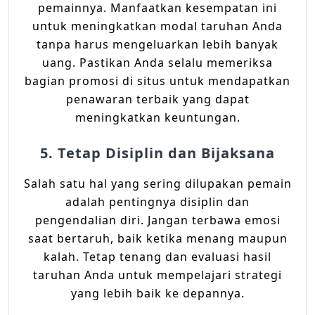
pemainnya. Manfaatkan kesempatan ini
untuk meningkatkan modal taruhan Anda
tanpa harus mengeluarkan lebih banyak
uang. Pastikan Anda selalu memeriksa
bagian promosi di situs untuk mendapatkan
penawaran terbaik yang dapat
meningkatkan keuntungan.
5.
Tetap Disiplin dan Bijaksana
Salah satu hal yang sering dilupakan pemain
adalah pentingnya disiplin dan
pengendalian diri. Jangan terbawa emosi
saat bertaruh, baik ketika menang maupun
kalah. Tetap tenang dan evaluasi hasil
taruhan Anda untuk mempelajari strategi
yang lebih baik ke depannya.