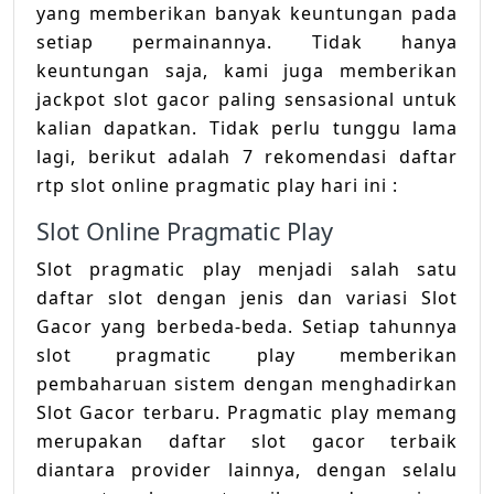
yang memberikan banyak keuntungan pada
setiap permainannya. Tidak hanya
keuntungan saja, kami juga memberikan
jackpot slot gacor paling sensasional untuk
kalian dapatkan. Tidak perlu tunggu lama
lagi, berikut adalah 7 rekomendasi daftar
rtp slot online pragmatic play hari ini :
Slot Online Pragmatic Play
Slot pragmatic play menjadi salah satu
daftar slot dengan jenis dan variasi Slot
Gacor yang berbeda-beda. Setiap tahunnya
slot pragmatic play memberikan
pembaharuan sistem dengan menghadirkan
Slot Gacor terbaru. Pragmatic play memang
merupakan daftar slot gacor terbaik
diantara provider lainnya, dengan selalu