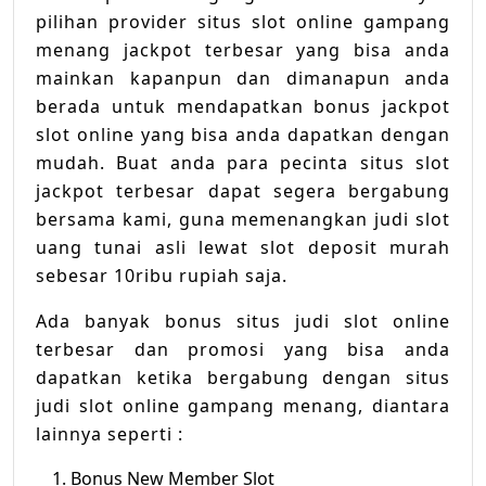
pilihan provider situs slot online gampang
menang jackpot terbesar yang bisa anda
mainkan kapanpun dan dimanapun anda
berada untuk mendapatkan bonus jackpot
slot online yang bisa anda dapatkan dengan
mudah. Buat anda para pecinta situs slot
jackpot terbesar dapat segera bergabung
bersama kami, guna memenangkan judi slot
uang tunai asli lewat slot deposit murah
sebesar 10ribu rupiah saja.
Ada banyak bonus situs judi slot online
terbesar dan promosi yang bisa anda
dapatkan ketika bergabung dengan situs
judi slot online gampang menang, diantara
lainnya seperti :
Bonus New Member Slot