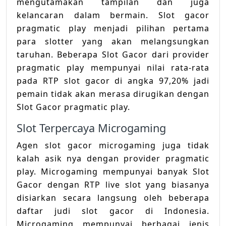
mengutamakan tampilan dan juga
kelancaran dalam bermain. Slot gacor
pragmatic play menjadi pilihan pertama
para slotter yang akan melangsungkan
taruhan. Beberapa Slot Gacor dari provider
pragmatic play mempunyai nilai rata-rata
pada RTP slot gacor di angka 97,20% jadi
pemain tidak akan merasa dirugikan dengan
Slot Gacor pragmatic play.
Slot Terpercaya Microgaming
Agen slot gacor microgaming juga tidak
kalah asik nya dengan provider pragmatic
play. Microgaming mempunyai banyak Slot
Gacor dengan RTP live slot yang biasanya
disiarkan secara langsung oleh beberapa
daftar judi slot gacor di Indonesia.
Microgaming mempunyai berbagai jenis