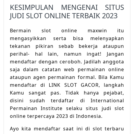
KESIMPULAN MENGENAI SITUS
JUDI SLOT ONLINE TERBAIK 2023
Bermain slot online maxwin itu
mengasyikkan serta bisa melenyapkan
tekanan pikiran sebab bekerja ataupun
perihal- hal lain, namun ingat! Jangan
mendaftar dengan ceroboh. Jadilah anggota
saja dalam catatan web permainan online
ataupun agen permainan formal. Bila Kamu
mendaftar di LINK SLOT GACOR, langkah
Kamu sangat pas. Tidak hanya pejabat,
disini sudah terdaftar di International
Permainan Institute selaku situs judi slot
online terpercaya 2023 di Indonesia.
Ayo kita mendaftar saat ini di slot terbaru