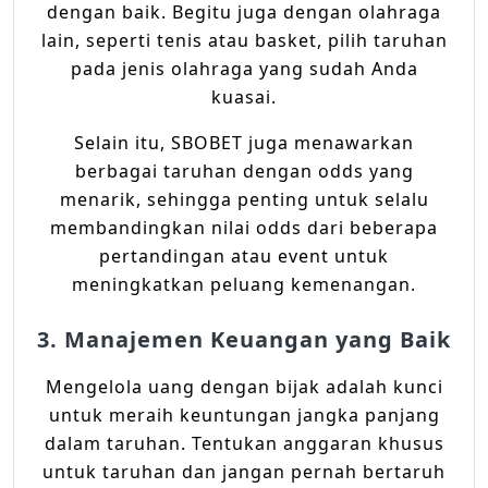
dengan baik. Begitu juga dengan olahraga
lain, seperti tenis atau basket, pilih taruhan
pada jenis olahraga yang sudah Anda
kuasai.
Selain itu, SBOBET juga menawarkan
berbagai taruhan dengan odds yang
menarik, sehingga penting untuk selalu
membandingkan nilai odds dari beberapa
pertandingan atau event untuk
meningkatkan peluang kemenangan.
3.
Manajemen Keuangan yang Baik
Mengelola uang dengan bijak adalah kunci
untuk meraih keuntungan jangka panjang
dalam taruhan. Tentukan anggaran khusus
untuk taruhan dan jangan pernah bertaruh