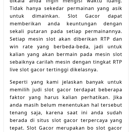
dikala anda ingin mengisi waktu luang.
Tidak hanya sekedar permainan yang asik
untuk dimainkan. Slot Gacor dapat
memberikan anda keuntungan dengan
sekali putaran pada setiap permainannya.
Setiap mesin slot akan diberikan RTP dan
win rate yang berbeda-beda, jadi untuk
kalian yang akan bermain pada mesin slot
sebaiknya carilah mesin dengan tingkat RTP
live slot gacor tertinggi dikelasnya.
Seperti yang kami jelaskan banyak untuk
memilih judi slot gacor terdapat beberapa
faktor yang harus kalian perhatikan. Jika
anda masih belum menentukan hal tersebut
tenang saja, karena saat ini anda sudah
berada di situs slot gacor terpercaya
yang
tepat. Slot Gacor merupakan bo slot gacor