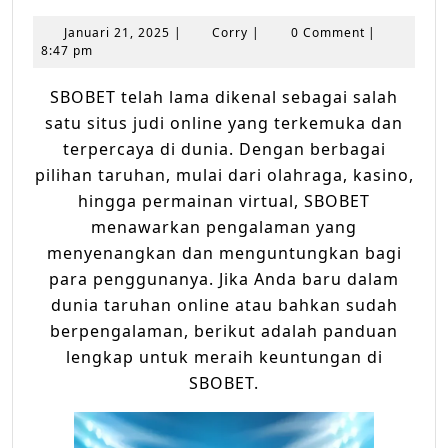
Lengka
Meraih
Januari
Corry
Januari 21, 2025
|
Corry
|
0 Comment
|
Keuntu
21,
8:47 pm
2025
di
SBOBET telah lama dikenal sebagai salah
SBOBET
satu situs judi online yang terkemuka dan
Situs
terpercaya di dunia. Dengan berbagai
Resmi
pilihan taruhan, mulai dari olahraga, kasino,
dan
hingga permainan virtual, SBOBET
Terperc
menawarkan pengalaman yang
menyenangkan dan menguntungkan bagi
para penggunanya. Jika Anda baru dalam
dunia taruhan online atau bahkan sudah
berpengalaman, berikut adalah panduan
lengkap untuk meraih keuntungan di
SBOBET.