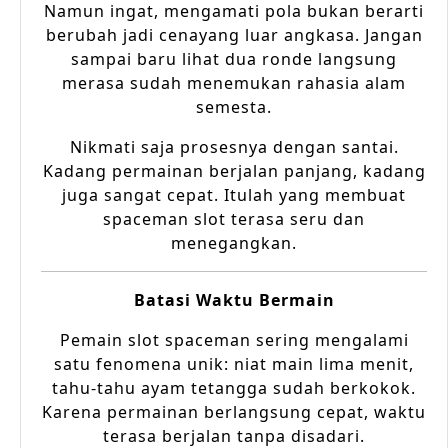
Namun ingat, mengamati pola bukan berarti
berubah jadi cenayang luar angkasa. Jangan
sampai baru lihat dua ronde langsung
merasa sudah menemukan rahasia alam
semesta.
Nikmati saja prosesnya dengan santai.
Kadang permainan berjalan panjang, kadang
juga sangat cepat. Itulah yang membuat
spaceman slot terasa seru dan
menegangkan.
Batasi Waktu Bermain
Pemain slot spaceman sering mengalami
satu fenomena unik: niat main lima menit,
tahu-tahu ayam tetangga sudah berkokok.
Karena permainan berlangsung cepat, waktu
terasa berjalan tanpa disadari.