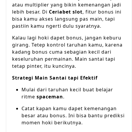
atau multiplier yang bikin kemenangan jadi
lebih besar. Di
Ceriabet slot
, fitur bonus ini
bisa kamu akses langsung pas main, tapi
pastiin kamu ngerti dulu syaratnya.
Kalau lagi hoki dapet bonus, jangan keburu
girang. Tetep kontrol taruhan kamu, karena
kadang bonus cuma sebagian kecil dari
keseluruhan permainan. Main santai tapi
tetap pinter, itu kuncinya.
Strategi Main Santai tapi Efektif
Mulai dari taruhan kecil buat belajar
ritme
spaceman
.
Catat kapan kamu dapet kemenangan
besar atau bonus. Ini bisa bantu prediksi
momen hoki berikutnya.