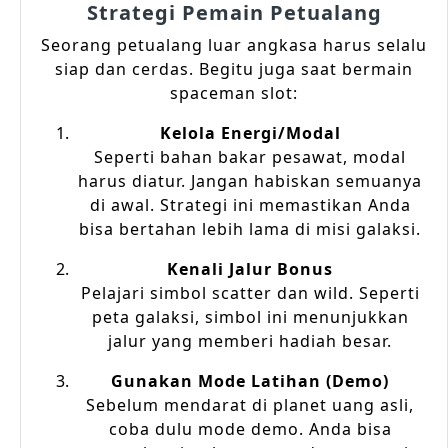
Strategi Pemain Petualang
Seorang petualang luar angkasa harus selalu
siap dan cerdas. Begitu juga saat bermain
spaceman slot:
Kelola Energi/Modal
Seperti bahan bakar pesawat, modal
harus diatur. Jangan habiskan semuanya
di awal. Strategi ini memastikan Anda
bisa bertahan lebih lama di misi galaksi.
Kenali Jalur Bonus
Pelajari simbol scatter dan wild. Seperti
peta galaksi, simbol ini menunjukkan
jalur yang memberi hadiah besar.
Gunakan Mode Latihan (Demo)
Sebelum mendarat di planet uang asli,
coba dulu mode demo. Anda bisa