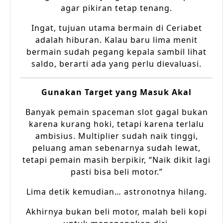
agar pikiran tetap tenang.
Ingat, tujuan utama bermain di Ceriabet
adalah hiburan. Kalau baru lima menit
bermain sudah pegang kepala sambil lihat
saldo, berarti ada yang perlu dievaluasi.
Gunakan Target yang Masuk Akal
Banyak pemain spaceman slot gagal bukan
karena kurang hoki, tetapi karena terlalu
ambisius. Multiplier sudah naik tinggi,
peluang aman sebenarnya sudah lewat,
tetapi pemain masih berpikir, “Naik dikit lagi
pasti bisa beli motor.”
Lima detik kemudian… astronotnya hilang.
Akhirnya bukan beli motor, malah beli kopi