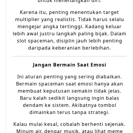
untuk menenangkan diri.
Karena itu, penting menentukan target
multiplier yang realistis. Tidak harus selalu
mengejar angka tertinggi. Kadang keluar
lebih awal justru langkah paling bijak. Dalam
slot spaceman, disiplin jauh lebih penting
daripada keberanian berlebihan.
Jangan Bermain Saat Emosi
Ini aturan penting yang sering diabaikan.
Bermain spaceman saat emosi hanya akan
membuat keputusan semakin tidak jelas.
Baru kalah sedikit langsung ingin balas
dendam ke sistem. Akibatnya tombol
dimainkan terus tanpa strategi.
Kalau mulai kesal, cobalah berhenti sejenak.
Minum air, dengar musik, atau lihat meme