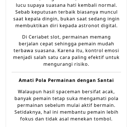
lucu supaya suasana hati kembali normal.
Sebab keputusan terbaik biasanya muncul
saat kepala dingin, bukan saat sedang ingin
membuktikan diri kepada astronot digital.
Di Ceriabet slot, permainan memang
berjalan cepat sehingga pemain mudah
terbawa suasana. Karena itu, kontrol emosi
menjadi salah satu cara paling efektif untuk
mengurangi risiko.
Amati Pola Permainan dengan Santai
Walaupun hasil spaceman bersifat acak,
banyak pemain tetap suka mengamati pola
permainan sebelum mulai aktif bermain.
Setidaknya, hal ini membantu pemain lebih
fokus dan tidak asal menekan tombol.