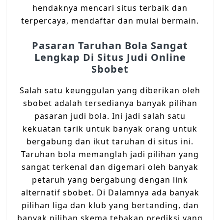
hendaknya mencari situs terbaik dan
terpercaya, mendaftar dan mulai bermain.
Pasaran Taruhan Bola Sangat
Lengkap Di Situs Judi Online
Sbobet
Salah satu keunggulan yang diberikan oleh
sbobet adalah tersedianya banyak pilihan
pasaran judi bola. Ini jadi salah satu
kekuatan tarik untuk banyak orang untuk
bergabung dan ikut taruhan di situs ini.
Taruhan bola memanglah jadi pilihan yang
sangat terkenal dan digemari oleh banyak
petaruh yang bergabung dengan link
alternatif sbobet. Di Dalamnya ada banyak
pilihan liga dan klub yang bertanding, dan
banyak pilihan skema tebakan prediksi yang