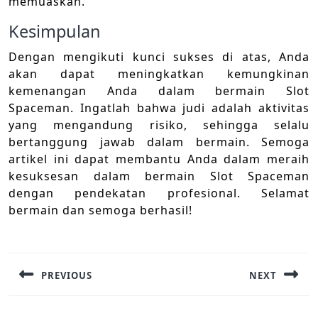
memuaskan.
Kesimpulan
Dengan mengikuti kunci sukses di atas, Anda
akan dapat meningkatkan kemungkinan
kemenangan Anda dalam bermain Slot
Spaceman. Ingatlah bahwa judi adalah aktivitas
yang mengandung risiko, sehingga selalu
bertanggung jawab dalam bermain. Semoga
artikel ini dapat membantu Anda dalam meraih
kesuksesan dalam bermain Slot Spaceman
dengan pendekatan profesional. Selamat
bermain dan semoga berhasil!
Navigasi
pos
PREVIOUS
NEXT
Previous
Next
post:
post: