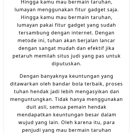
Hingga kamu mau bermain taruhan,
lumayan menggunakan fitur gadget saja.
Hingga kamu mau bermain taruhan,
lumayan pakai fitur gadget yang sudah
tersambung dengan internet. Dengan
metode ini, tuhan akan berjalan lancar
dengan sangat mudah dan efektif jika
petaruh memilah situs judi yang pas untuk
diputuskan.
Dengan banyaknya keuntungan yang
ditawarkan oleh bandar bola terbaik, proses
tuhan hendak jadi lebih mengasyikan dan
menguntungkan. Tidak hanya menggunakan
duit asli, semua pemain hendak
mendapatkan keuntungan besar dalam
wujud yang lain. Oleh karena itu, para
penjudi yang mau bermain taruhan