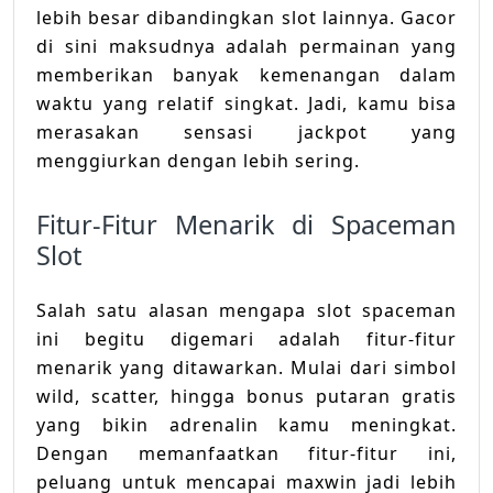
lebih besar dibandingkan slot lainnya. Gacor
di sini maksudnya adalah permainan yang
memberikan banyak kemenangan dalam
waktu yang relatif singkat. Jadi, kamu bisa
merasakan sensasi jackpot yang
menggiurkan dengan lebih sering.
Fitur-Fitur Menarik di Spaceman
Slot
Salah satu alasan mengapa slot spaceman
ini begitu digemari adalah fitur-fitur
menarik yang ditawarkan. Mulai dari simbol
wild, scatter, hingga bonus putaran gratis
yang bikin adrenalin kamu meningkat.
Dengan memanfaatkan fitur-fitur ini,
peluang untuk mencapai maxwin jadi lebih