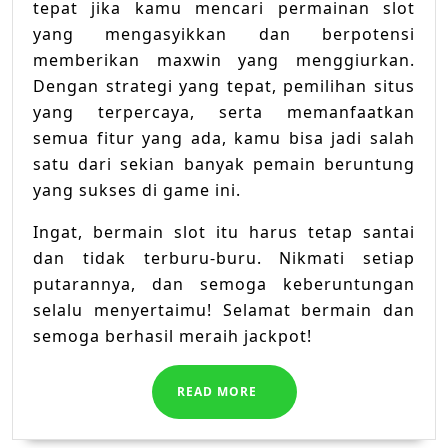
tepat jika kamu mencari permainan slot
yang mengasyikkan dan berpotensi
memberikan maxwin yang menggiurkan.
Dengan strategi yang tepat, pemilihan situs
yang terpercaya, serta memanfaatkan
semua fitur yang ada, kamu bisa jadi salah
satu dari sekian banyak pemain beruntung
yang sukses di game ini.
Ingat, bermain slot itu harus tetap santai
dan tidak terburu-buru. Nikmati setiap
putarannya, dan semoga keberuntungan
selalu menyertaimu! Selamat bermain dan
semoga berhasil meraih jackpot!
READ
READ MORE
MORE