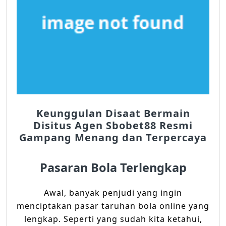
Keunggulan Disaat Bermain
Disitus Agen Sbobet88 Resmi
Gampang Menang dan Terpercaya
Pasaran Bola Terlengkap
Awal, banyak penjudi yang ingin
menciptakan pasar taruhan bola online yang
lengkap. Seperti yang sudah kita ketahui,