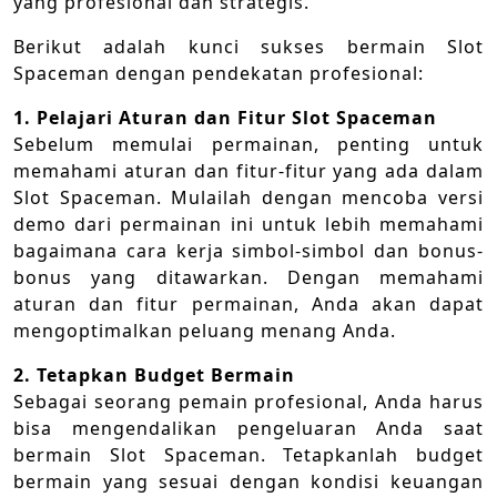
yang profesional dan strategis.
Berikut adalah kunci sukses bermain Slot
Spaceman dengan pendekatan profesional:
1. Pelajari Aturan dan Fitur Slot Spaceman
Sebelum memulai permainan, penting untuk
memahami aturan dan fitur-fitur yang ada dalam
Slot Spaceman. Mulailah dengan mencoba versi
demo dari permainan ini untuk lebih memahami
bagaimana cara kerja simbol-simbol dan bonus-
bonus yang ditawarkan. Dengan memahami
aturan dan fitur permainan, Anda akan dapat
mengoptimalkan peluang menang Anda.
2. Tetapkan Budget Bermain
Sebagai seorang pemain profesional, Anda harus
bisa mengendalikan pengeluaran Anda saat
bermain Slot Spaceman. Tetapkanlah budget
bermain yang sesuai dengan kondisi keuangan