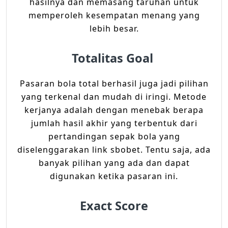
hasilnya dan memasang taruhan untuk
memperoleh kesempatan menang yang
lebih besar.
Totalitas Goal
Pasaran bola total berhasil juga jadi pilihan
yang terkenal dan mudah di iringi. Metode
kerjanya adalah dengan menebak berapa
jumlah hasil akhir yang terbentuk dari
pertandingan sepak bola yang
diselenggarakan link sbobet. Tentu saja, ada
banyak pilihan yang ada dan dapat
digunakan ketika pasaran ini.
Exact Score