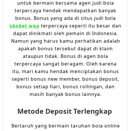
untuk bermain bersama agen judi bola
terpercaya hendak mendapatkan banyak
bonus. Bonus yang ada di situs judi bola
sbobet wap
terpercaya seperti itu besar dan
dapat dinikmati oleh pemain di Indonesia.
Namun yang harus kamu perhatikan adalah
apakah bonus tersebut dapat di klaim
ataupun tidak. Bonus di agen bola
terpercaya sangat beragam. Oleh karena
itu, mari kamu hendak menciptakan bonus
seperti bonus new member, bonus deposit,
bonus setiap hari, bonus rollingan, dan
masih banyak bonus lainnya.
Metode Deposit Terlengkap
Bertaruh yang bermain taruhan bola online