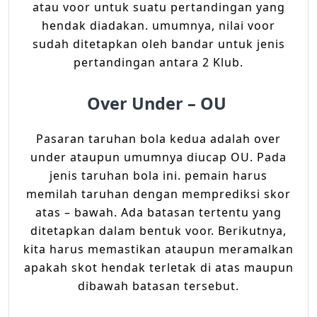
atau voor untuk suatu pertandingan yang
hendak diadakan. umumnya, nilai voor
sudah ditetapkan oleh bandar untuk jenis
pertandingan antara 2 Klub.
Over Under – OU
Pasaran taruhan bola kedua adalah over
under ataupun umumnya diucap OU. Pada
jenis taruhan bola ini. pemain harus
memilah taruhan dengan memprediksi skor
atas – bawah. Ada batasan tertentu yang
ditetapkan dalam bentuk voor. Berikutnya,
kita harus memastikan ataupun meramalkan
apakah skot hendak terletak di atas maupun
dibawah batasan tersebut.