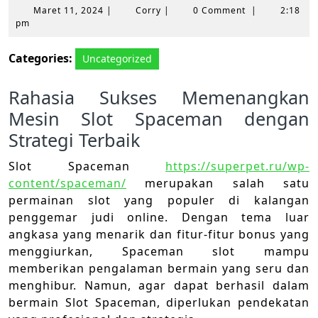
Maret
Corry
Maret 11, 2024
|
Corry
|
0 Comment
|
2:18
11,
pm
2024
Categories:
Uncategorized
Rahasia Sukses Memenangkan
Mesin Slot Spaceman dengan
Strategi Terbaik
Slot Spaceman
https://superpet.ru/wp-
content/spaceman/
merupakan salah satu
permainan slot yang populer di kalangan
penggemar judi online. Dengan tema luar
angkasa yang menarik dan fitur-fitur bonus yang
menggiurkan, Spaceman slot mampu
memberikan pengalaman bermain yang seru dan
menghibur. Namun, agar dapat berhasil dalam
bermain Slot Spaceman, diperlukan pendekatan