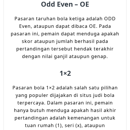
Odd Even – OE
Pasaran taruhan bola ketiga adalah ODD
Even, ataupun dapat dibaca OE. Pada
pasaran ini, pemain dapat menduga apakah
skor ataupun jumlah berhasil pada
pertandingan tersebut hendak terakhir
dengan nilai ganjil ataupun genap.
1×2
Pasaran bola 1×2 adalah salah satu pilihan
yang populer dijajakan di situs judi bola
terpercaya. Dalam pasaran ini, pemain
hanya butuh menduga apakah hasil akhir
pertandingan adalah kemenangan untuk
tuan rumah (1), seri (x), ataupun