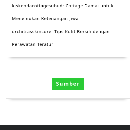
kiskendacottagesubud: Cottage Damai untuk
Menemukan Ketenangan Jiwa
drchitrasskincure: Tips Kulit Bersih dengan
Perawatan Teratur
Sumber