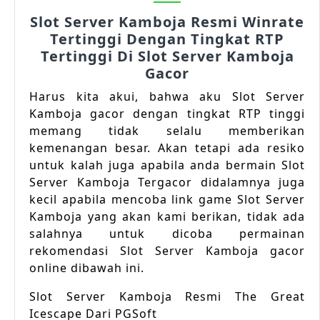
Resmi
Winrat
Slot Server Kamboja Resmi Winrate
Tertinggi Dengan Tingkat RTP
Tertin
Tertinggi Di Slot Server Kamboja
Denga
Gacor
Tingka
RTP
Harus kita akui, bahwa aku Slot Server
Tertin
Kamboja gacor dengan tingkat RTP tinggi
Di
memang tidak selalu memberikan
kemenangan besar. Akan tetapi ada resiko
Slot
untuk kalah juga apabila anda bermain Slot
Server
Server Kamboja Tergacor didalamnya juga
Kambo
kecil apabila mencoba link game Slot Server
Gacor
Kamboja yang akan kami berikan, tidak ada
salahnya untuk dicoba permainan
rekomendasi Slot Server Kamboja gacor
online dibawah ini.
Slot Server Kamboja Resmi The Great
Icescape Dari PGSoft