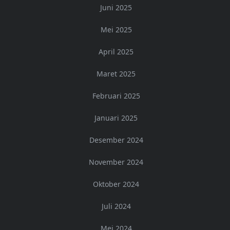
Juni 2025
Mei 2025
April 2025
Maret 2025
Februari 2025
Januari 2025
Desember 2024
November 2024
Oktober 2024
Juli 2024
Mei 2024