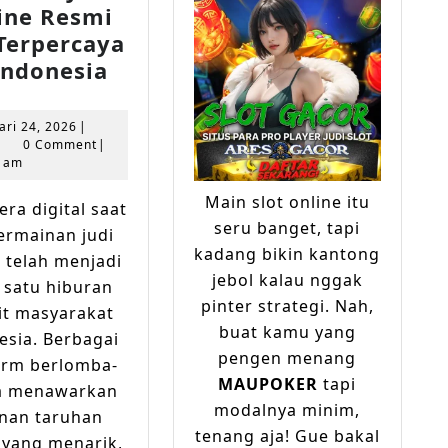
ine Resmi
Modal
Terpercaya
Minim
Ceriabet:
Indonesia
Platform
Judi
Januari
ari 24, 2026
|
Online
rry
24,
0 Comment
|
2026
0 am
Resmi
dan
Main slot online itu
Terpercaya
seru banget, tapi
permainan judi
di
kadang bikin kantong
 telah menjadi
Indonesia
jebol kalau nggak
 satu hiburan
pinter strategi. Nah,
it masyarakat
buat kamu yang
esia. Berbagai
pengen menang
orm berlomba-
MAUPOKER
tapi
a menawarkan
modalnya minim,
anan taruhan
tenang aja! Gue bakal
 yang menarik,