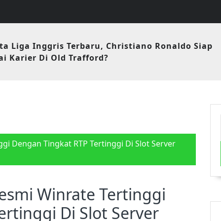
ta Liga Inggris Terbaru, Christiano Ronaldo Siap
i Karier Di Old Trafford?
gi Dengan Tingkat RTP Tertinggi Di Slot Server
esmi Winrate Tertinggi
rtinggi Di Slot Server