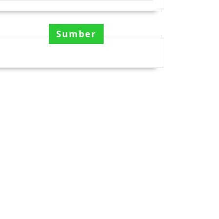
Sumber