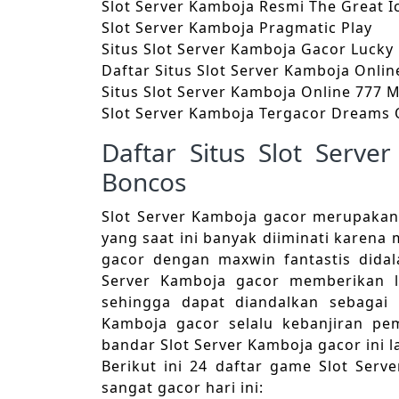
Slot Server Kamboja Resmi The Great I
Slot Server Kamboja Pragmatic Play
Situs Slot Server Kamboja Gacor Lucky
Daftar Situs Slot Server Kamboja Onlin
Situs Slot Server Kamboja Online 777
Slot Server Kamboja Tergacor Dreams 
Daftar Situs Slot Serve
Boncos
Slot Server Kamboja gacor merupakan
yang saat ini banyak diiminati karen
gacor dengan maxwin fantastis dida
Server Kamboja gacor memberikan l
sehingga dapat diandalkan sebagai p
Kamboja gacor selalu kebanjiran pe
bandar Slot Server Kamboja gacor ini l
Berikut ini 24 daftar game Slot Serv
sangat gacor hari ini: