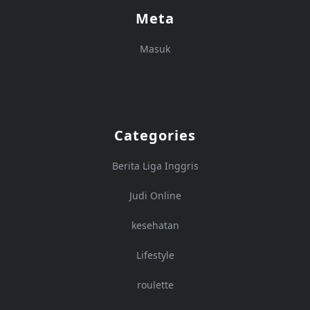
Meta
Masuk
Categories
Berita Liga Inggris
Judi Online
kesehatan
Lifestyle
roulette