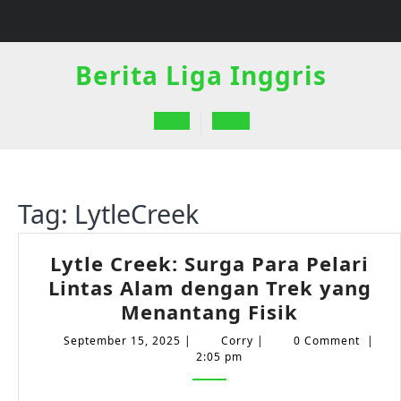
Skip
to
content
Berita Liga Inggris
Open
Button
Tag:
LytleCreek
Lytle Creek: Surga Para Pelari
Lintas Alam dengan Trek yang
Lytle
Menantang Fisik
Creek:
September
Corry
September 15, 2025
|
Corry
|
0 Comment
|
Surga
15,
2:05 pm
2025
Para