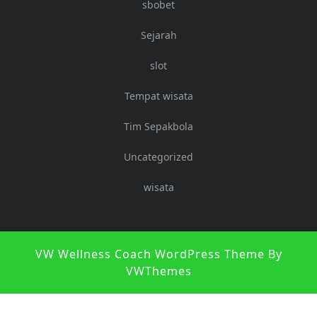
sbobet
Sejarah
slot
Tempat wisata
Tim Sepakbola
Uncategorized
wisata
S
VW Wellness Coach WordPress Theme
By
U
VWThemes