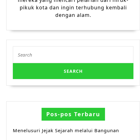
mereka yang mencari pelarian dari hiruk-
pikuk kota dan ingin terhubung kembali
dengan alam.
Search
for:
Pos-pos Terbaru
Menelusuri Jejak Sejarah melalui Bangunan