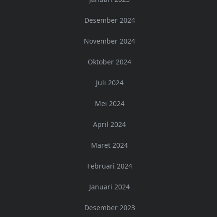
Desember 2024
November 2024
Oktober 2024
Juli 2024
Mei 2024
April 2024
Maret 2024
Februari 2024
Januari 2024
Desember 2023