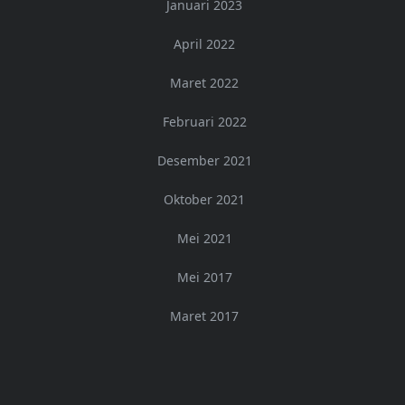
Januari 2023
April 2022
Maret 2022
Februari 2022
Desember 2021
Oktober 2021
Mei 2021
Mei 2017
Maret 2017