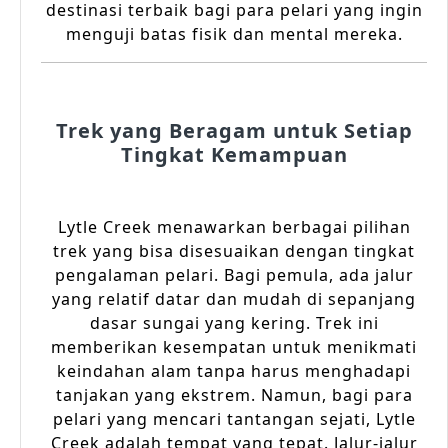
destinasi terbaik bagi para pelari yang ingin
menguji batas fisik dan mental mereka.
Trek yang Beragam untuk Setiap
Tingkat Kemampuan
Lytle Creek menawarkan berbagai pilihan
trek yang bisa disesuaikan dengan tingkat
pengalaman pelari. Bagi pemula, ada jalur
yang relatif datar dan mudah di sepanjang
dasar sungai yang kering. Trek ini
memberikan kesempatan untuk menikmati
keindahan alam tanpa harus menghadapi
tanjakan yang ekstrem. Namun, bagi para
pelari yang mencari tantangan sejati, Lytle
Creek adalah tempat yang tepat. Jalur-jalur