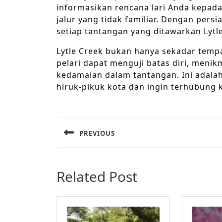
informasikan rencana lari Anda kepada
jalur yang tidak familiar. Dengan pers
setiap tantangan yang ditawarkan Lytl
Lytle Creek bukan hanya sekadar tempa
pelari dapat menguji batas diri, men
kedamaian dalam tantangan. Ini adalah
hiruk-pikuk kota dan ingin terhubung 
Navigasi
pos
PREVIOUS
Previous
post:
Related Post