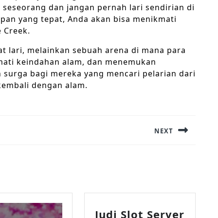
 seseorang dan jangan pernah lari sendirian di
iapan yang tepat, Anda akan bisa menikmati
e Creek.
t lari, melainkan sebuah arena di mana para
ikmati keindahan alam, dan menemukan
 surga bagi mereka yang mencari pelarian dari
kembali dengan alam.
NEXT
Next
post:
Judi Slot Server