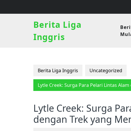
Skip
to
content
Berita Liga
Beri
Mula
Inggris
Berita Liga Inggris
Uncategorized
Lytle Creek: Surga Para Pelari Lintas Ala
Lytle Creek: Surga Par
dengan Trek yang Men