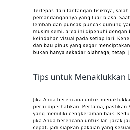
Terlepas dari tantangan fisiknya, salah
pemandangannya yang luar biasa. Saat
lembah dan puncak-puncak gunung yan
musim semi, area ini dipenuhi dengan
keindahan visual pada setiap lari. Ke
dan bau pinus yang segar menciptaka
bukan hanya sekadar olahraga, tetapi 
Tips untuk Menaklukkan L
Jika Anda berencana untuk menaklukkan
perlu diperhatikan. Pertama, pastikan
yang memiliki cengkeraman baik. Kedua
jika Anda berencana untuk lari jarak 
cepat, jadi siapkan pakaian yang sesuai,