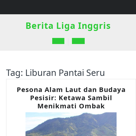
Skip
to
content
Berita Liga Inggris
Open
Button
Tag:
Liburan Pantai Seru
Pesona Alam Laut dan Budaya
Pesisir: Ketawa Sambil
Pesona
Menikmati Ombak
Alam
Laut
dan