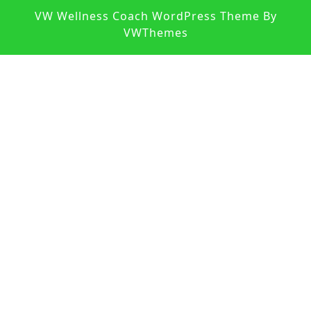
S
VW Wellness Coach WordPress Theme
By
U
VWThemes