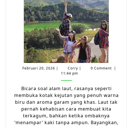
Budaya
Pesisir:
Ketawa
Sambil
Menikma
Ombak
Februari
Corry
Februari 20, 2026
|
Corry
|
0 Comment
|
20,
11:44 pm
2026
Bicara soal alam laut, rasanya seperti
membuka kotak kejutan yang penuh warna
biru dan aroma garam yang khas. Laut tak
pernah kehabisan cara membuat kita
terkagum, bahkan ketika ombaknya
‘menampar’ kaki tanpa ampun. Bayangkan,