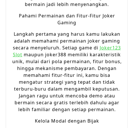
bermain jadi lebih menyenangkan.
Pahami Permainan dan Fitur-Fitur Joker
Gaming
Langkah pertama yang harus kamu lakukan
adalah memahami permainan joker gaming
secara menyeluruh. Setiap game di
Joker123
Slot
maupun joker388 memiliki karakteristik
unik, mulai dari pola permainan, fitur bonus,
hingga mekanisme pembayaran. Dengan
memahami fitur-fitur ini, kamu bisa
mengatur strategi yang tepat dan tidak
terburu-buru dalam mengambil keputusan.
Jangan ragu untuk mencoba demo atau
bermain secara gratis terlebih dahulu agar
lebih familiar dengan setiap permainan.
Kelola Modal dengan Bijak