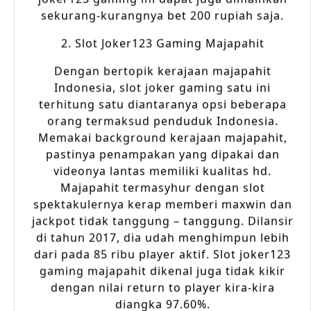
sekurang-kurangnya bet 200 rupiah saja.
2. Slot Joker123 Gaming Majapahit
Dengan bertopik kerajaan majapahit
Indonesia, slot joker gaming satu ini
terhitung satu diantaranya opsi beberapa
orang termaksud penduduk Indonesia.
Memakai background kerajaan majapahit,
pastinya penampakan yang dipakai dan
videonya lantas memiliki kualitas hd.
Majapahit termasyhur dengan slot
spektakulernya kerap memberi maxwin dan
jackpot tidak tanggung – tanggung. Dilansir
di tahun 2017, dia udah menghimpun lebih
dari pada 85 ribu player aktif. Slot joker123
gaming majapahit dikenal juga tidak kikir
dengan nilai return to player kira-kira
diangka 97.60%.