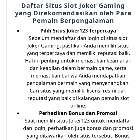
Daftar Situs Slot Joker Gaming
yang Direkomendasikan oleh Para
Pemain Berpengalaman
Pilih Situs Joker123 Terpercaya
Sebelum mendaftar dan login di situs slot
Joker Gaming, pastikan Anda memilih situs
yang terpercaya dan memiliki reputasi baik.
Hal ini penting untuk memastikan keamanan
dan keadilan dalam bermain game, serta
memastikan bahwa Anda mendapatkan
pengalaman bermain yang menyenangkan.
Cari situs yang memiliki lisensi resmi dan
reputasi yang baik di kalangan pemain slot
online.
Perhatikan Bonus dan Promosi
Saat memilih situs Joker123 untuk mendaftar
dan login, perhatikan juga bonus dan promosi
yang ditawarkan oleh situs tersebut. Bonus