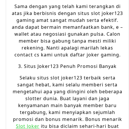
Sama dengan yang telah kami terangkan di
atas jika berbisnis dengan situs slot joker123
gaming amat sangat mudah serta efektif.
anda dapat bermain memanfaatkan bank, e –
wallet atau negosiasi gunakan pulsa. Calon
member bisa gabung tanpa mesti miliki
rekening. Nanti apalagi marilah lekas
contact cs kami untuk daftar joker gaming.
3. Situs Joker123 Penuh Promosi Banyak
Selaku situs slot joker123 terbaik serta
sangat hebat, kami selalu memberi serta
mengetahui apa yang diingini oleh beberapa
slotter dunia. Buat layani dan jaga
kenyamanan main banyak member baru
tergabung, kami menyiapkan sejumlah
promosi dan bonus menarik. Bonus menarik
Slot Joker
itu bisa diclaim sehari-hari buat