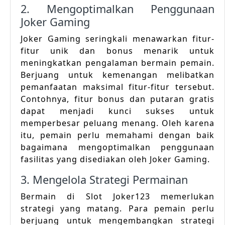
2. Mengoptimalkan Penggunaan
Joker Gaming
Joker Gaming seringkali menawarkan fitur-
fitur unik dan bonus menarik untuk
meningkatkan pengalaman bermain pemain.
Berjuang untuk kemenangan melibatkan
pemanfaatan maksimal fitur-fitur tersebut.
Contohnya, fitur bonus dan putaran gratis
dapat menjadi kunci sukses untuk
memperbesar peluang menang. Oleh karena
itu, pemain perlu memahami dengan baik
bagaimana mengoptimalkan penggunaan
fasilitas yang disediakan oleh Joker Gaming.
3. Mengelola Strategi Permainan
Bermain di Slot Joker123 memerlukan
strategi yang matang. Para pemain perlu
berjuang untuk mengembangkan strategi