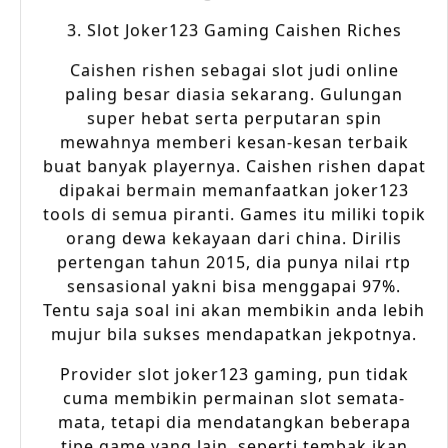
3. Slot Joker123 Gaming Caishen Riches
Caishen rishen sebagai slot judi online
paling besar diasia sekarang. Gulungan
super hebat serta perputaran spin
mewahnya memberi kesan-kesan terbaik
buat banyak playernya. Caishen rishen dapat
dipakai bermain memanfaatkan joker123
tools di semua piranti. Games itu miliki topik
orang dewa kekayaan dari china. Dirilis
pertengan tahun 2015, dia punya nilai rtp
sensasional yakni bisa menggapai 97%.
Tentu saja soal ini akan membikin anda lebih
mujur bila sukses mendapatkan jekpotnya.
Provider slot joker123 gaming, pun tidak
cuma membikin permainan slot semata-
mata, tetapi dia mendatangkan beberapa
tipe game yang lain, seperti tembak ikan