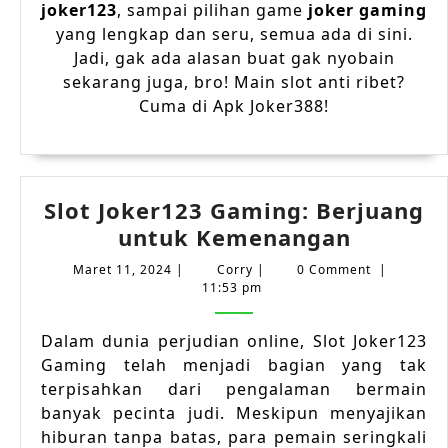
joker123
, sampai pilihan game
joker gaming
yang lengkap dan seru, semua ada di sini.
Jadi, gak ada alasan buat gak nyobain
sekarang juga, bro! Main slot anti ribet?
Cuma di Apk Joker388!
Slot Joker123 Gaming: Berjuang
Slot
untuk Kemenangan
Joker12
Maret
Corry
Maret 11, 2024
|
Corry
|
0 Comment
|
Gaming
11,
11:53 pm
2024
Berjuan
untuk
Dalam dunia perjudian online, Slot Joker123
Kemena
Gaming telah menjadi bagian yang tak
terpisahkan dari pengalaman bermain
banyak pecinta judi. Meskipun menyajikan
hiburan tanpa batas, para pemain seringkali