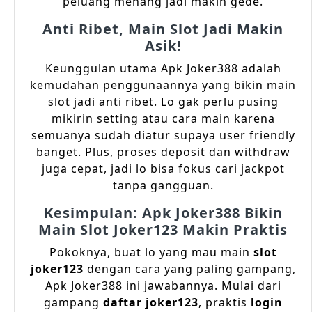
peluang menang jadi makin gede.
Anti Ribet, Main Slot Jadi Makin
Asik!
Keunggulan utama Apk Joker388 adalah
kemudahan penggunaannya yang bikin main
slot jadi anti ribet. Lo gak perlu pusing
mikirin setting atau cara main karena
semuanya sudah diatur supaya user friendly
banget. Plus, proses deposit dan withdraw
juga cepat, jadi lo bisa fokus cari jackpot
tanpa gangguan.
Kesimpulan: Apk Joker388 Bikin
Main Slot Joker123 Makin Praktis
Pokoknya, buat lo yang mau main
slot
joker123
dengan cara yang paling gampang,
Apk Joker388 ini jawabannya. Mulai dari
gampang
daftar joker123
, praktis
login