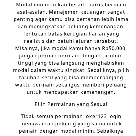
Modal minim bukan berarti harus bermain
asal-asalan. Manajemen keuangan sangat
penting agar kamu bisa bertahan lebih lama
dan meningkatkan peluang kemenangan.
Tentukan batas kerugian harian yang
realistis dan patuhi aturan tersebut.
Misalnya, jika modal kamu hanya Rp50.000,
jangan pernah bermain dengan taruhan
tinggi yang bisa langsung menghabiskan
modal dalam waktu singkat. Sebaliknya, pilih
taruhan kecil yang bisa memperpanjang
waktu bermain sekaligus memberi peluang
untuk mendapatkan kemenangan.
Pilih Permainan yang Sesuai
Tidak semua permainan joker123 login
menawarkan peluang yang sama untuk
pemain dengan modal minim. Sebaiknya