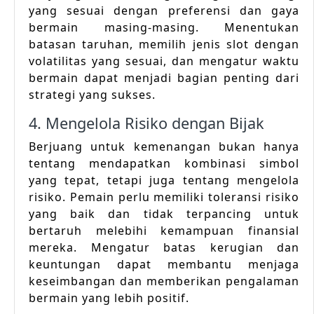
yang sesuai dengan preferensi dan gaya
bermain masing-masing. Menentukan
batasan taruhan, memilih jenis slot dengan
volatilitas yang sesuai, dan mengatur waktu
bermain dapat menjadi bagian penting dari
strategi yang sukses.
4. Mengelola Risiko dengan Bijak
Berjuang untuk kemenangan bukan hanya
tentang mendapatkan kombinasi simbol
yang tepat, tetapi juga tentang mengelola
risiko. Pemain perlu memiliki toleransi risiko
yang baik dan tidak terpancing untuk
bertaruh melebihi kemampuan finansial
mereka. Mengatur batas kerugian dan
keuntungan dapat membantu menjaga
keseimbangan dan memberikan pengalaman
bermain yang lebih positif.