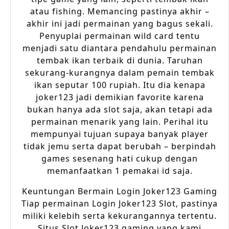
atau fishing. Memancing pastinya akhir –
akhir ini jadi permainan yang bagus sekali.
Penyuplai permainan wild card tentu
menjadi satu diantara pendahulu permainan
tembak ikan terbaik di dunia. Taruhan
sekurang-kurangnya dalam pemain tembak
ikan seputar 100 rupiah. Itu dia kenapa
joker123 jadi demikian favorite karena
bukan hanya ada slot saja, akan tetapi ada
permainan menarik yang lain. Perihal itu
mempunyai tujuan supaya banyak player
tidak jemu serta dapat berubah – berpindah
games sesenang hati cukup dengan
memanfaatkan 1 pemakai id saja.
Keuntungan Bermain Login Joker123 Gaming
Tiap permainan Login Joker123 Slot, pastinya
miliki kelebih serta kekurangannya tertentu.
Situs Slot Joker123 gaming yang kami