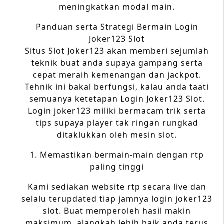
meningkatkan modal main.
Panduan serta Strategi Bermain Login
Joker123 Slot
Situs Slot Joker123 akan memberi sejumlah
teknik buat anda supaya gampang serta
cepat meraih kemenangan dan jackpot.
Tehnik ini bakal berfungsi, kalau anda taati
semuanya ketetapan Login Joker123 Slot.
Login joker123 miliki bermacam trik serta
tips supaya player tak ringan rungkad
ditaklukkan oleh mesin slot.
1. Memastikan bermain-main dengan rtp
paling tinggi
Kami sediakan website rtp secara live dan
selalu terupdated tiap jamnya login joker123
slot. Buat memperoleh hasil makin
maksimum, alangkah lebih baik anda terus