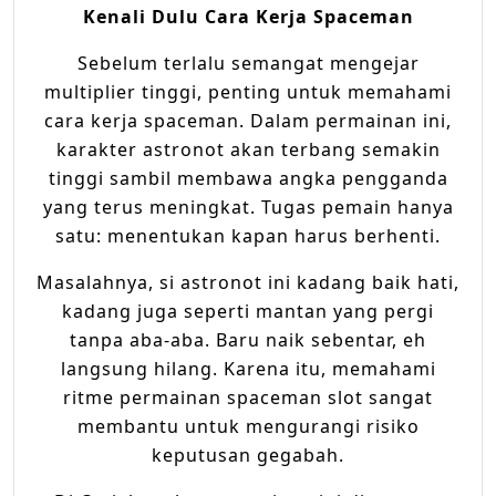
Kenali Dulu Cara Kerja Spaceman
Sebelum terlalu semangat mengejar
multiplier tinggi, penting untuk memahami
cara kerja spaceman. Dalam permainan ini,
karakter astronot akan terbang semakin
tinggi sambil membawa angka pengganda
yang terus meningkat. Tugas pemain hanya
satu: menentukan kapan harus berhenti.
Masalahnya, si astronot ini kadang baik hati,
kadang juga seperti mantan yang pergi
tanpa aba-aba. Baru naik sebentar, eh
langsung hilang. Karena itu, memahami
ritme permainan spaceman slot sangat
membantu untuk mengurangi risiko
keputusan gegabah.