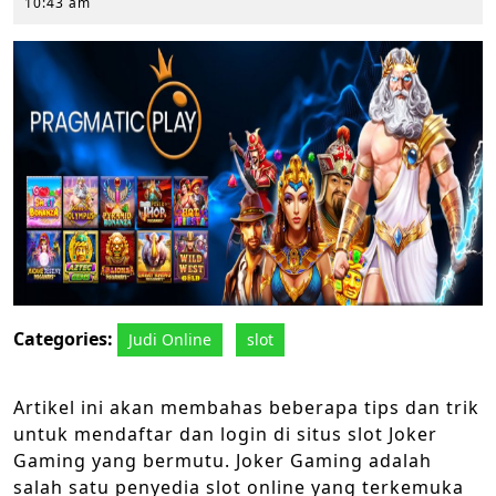
11,
10:43 am
2024
Categories:
Judi Online
slot
Artikel ini akan membahas beberapa tips dan trik
untuk mendaftar dan login di situs slot Joker
Gaming yang bermutu. Joker Gaming adalah
salah satu penyedia slot online yang terkemuka