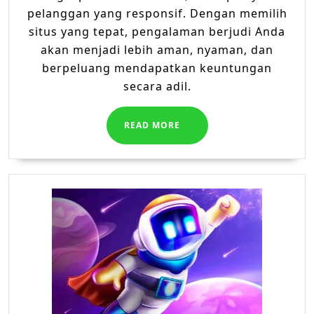
pelanggan yang responsif. Dengan memilih
situs yang tepat, pengalaman berjudi Anda
akan menjadi lebih aman, nyaman, dan
berpeluang mendapatkan keuntungan
secara adil.
READ
READ MORE
MORE