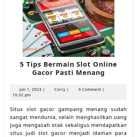
5 Tips Bermain Slot Online
5
Gacor Pasti Menang
Tips
Bermain
Juli
Corry
Juli 1, 2023
|
Corry
|
0 Comment
|
Slot
1,
10:32 pm
2023
Online
Situs slot gacor gampang menang sudah
Gacor
sangat mendunia, selain menghasilkan uang
Pasti
juga mengasah otak sekaligus mendapatkan
Menang
situs judi slot gacor menjadi idaman para