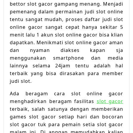
bettor slot gacor gampang menang. Menjadi
pemenang dalam permainan judi slot online
tentu sangat mudah, proses daftar judi slot
online gacor sangat cepat hanya sekitar 5
menit lalu 1 akun slot online gacor bisa klian
dapatkan. Menikmati slot online gacor aman
dan nyaman diakses kapan sja
menggunakan smartphone dan media
lainnya selama 24jam tentu adalah hal
terbaik yang bisa dirasakan para member
judi slot.
Ada beragam cara slot online gacor
menghadirkan beragam fasilitas
slot gacor
terbaik, salah satunya dengan memberikan
games slot gacor setiap hari dan bocoran
slot gacor tuk para pemain setia slot gacor
malam ini. Di anggap memudahkan kalian