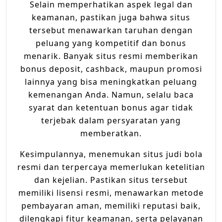
Selain memperhatikan aspek legal dan
keamanan, pastikan juga bahwa situs
tersebut menawarkan taruhan dengan
peluang yang kompetitif dan bonus
menarik. Banyak situs resmi memberikan
bonus deposit, cashback, maupun promosi
lainnya yang bisa meningkatkan peluang
kemenangan Anda. Namun, selalu baca
syarat dan ketentuan bonus agar tidak
terjebak dalam persyaratan yang
memberatkan.
Kesimpulannya, menemukan situs judi bola
resmi dan terpercaya memerlukan ketelitian
dan kejelian. Pastikan situs tersebut
memiliki lisensi resmi, menawarkan metode
pembayaran aman, memiliki reputasi baik,
dilengkapi fitur keamanan, serta pelayanan