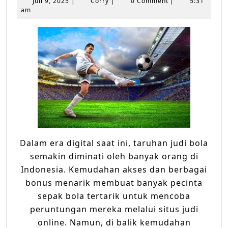
Juli
Corry
Juli 9, 2025
|
Corry
|
0 Comment
|
5:31
Judi
9,
am
2025
Bola
Resmi
denga
Pemba
Terper
Dalam era digital saat ini, taruhan judi bola
semakin diminati oleh banyak orang di
Indonesia. Kemudahan akses dan berbagai
bonus menarik membuat banyak pecinta
sepak bola tertarik untuk mencoba
peruntungan mereka melalui situs judi
online. Namun, di balik kemudahan