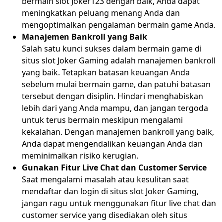
bermain slot Joker123 dengan baik, Anda dapat
meningkatkan peluang menang Anda dan
mengoptimalkan pengalaman bermain game Anda.
Manajemen Bankroll yang Baik
Salah satu kunci sukses dalam bermain game di
situs slot Joker Gaming adalah manajemen bankroll
yang baik. Tetapkan batasan keuangan Anda
sebelum mulai bermain game, dan patuhi batasan
tersebut dengan disiplin. Hindari menghabiskan
lebih dari yang Anda mampu, dan jangan tergoda
untuk terus bermain meskipun mengalami
kekalahan. Dengan manajemen bankroll yang baik,
Anda dapat mengendalikan keuangan Anda dan
meminimalkan risiko kerugian.
Gunakan Fitur Live Chat dan Customer Service
Saat mengalami masalah atau kesulitan saat
mendaftar dan login di situs slot Joker Gaming,
jangan ragu untuk menggunakan fitur live chat dan
customer service yang disediakan oleh situs