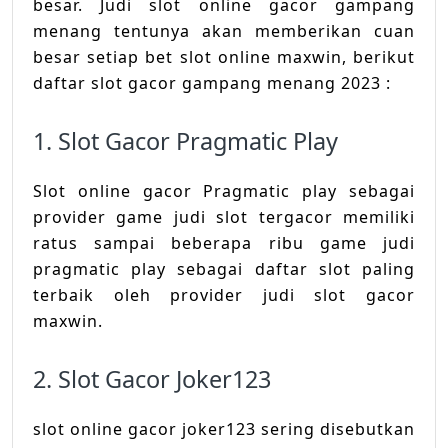
besar. Judi slot online gacor gampang
menang tentunya akan memberikan cuan
besar setiap bet slot online maxwin, berikut
daftar slot gacor gampang menang 2023 :
1. Slot Gacor Pragmatic Play
Slot online gacor Pragmatic play sebagai
provider game judi slot tergacor memiliki
ratus sampai beberapa ribu game judi
pragmatic play sebagai daftar slot paling
terbaik oleh provider judi slot gacor
maxwin.
2. Slot Gacor Joker123
slot online gacor joker123 sering disebutkan