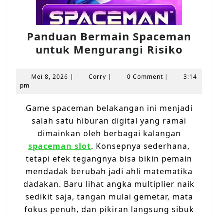
Panduan Bermain Spaceman
Pand
untuk Mengurangi Risiko
Berma
Spac
Mei
Corry
Mei 8, 2026
|
Corry
|
0 Comment
|
3:14
untuk
8,
pm
2026
Mengu
Game spaceman belakangan ini menjadi
Risik
salah satu hiburan digital yang ramai
dimainkan oleh berbagai kalangan
spaceman slot
. Konsepnya sederhana,
tetapi efek tegangnya bisa bikin pemain
mendadak berubah jadi ahli matematika
dadakan. Baru lihat angka multiplier naik
sedikit saja, tangan mulai gemetar, mata
fokus penuh, dan pikiran langsung sibuk