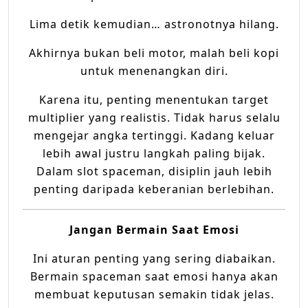
Lima detik kemudian… astronotnya hilang.
Akhirnya bukan beli motor, malah beli kopi
untuk menenangkan diri.
Karena itu, penting menentukan target
multiplier yang realistis. Tidak harus selalu
mengejar angka tertinggi. Kadang keluar
lebih awal justru langkah paling bijak.
Dalam slot spaceman, disiplin jauh lebih
penting daripada keberanian berlebihan.
Jangan Bermain Saat Emosi
Ini aturan penting yang sering diabaikan.
Bermain spaceman saat emosi hanya akan
membuat keputusan semakin tidak jelas.