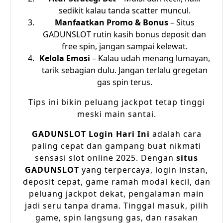
sedikit kalau tanda scatter muncul.
Manfaatkan Promo & Bonus
– Situs
GADUNSLOT rutin kasih bonus deposit dan
free spin, jangan sampai kelewat.
Kelola Emosi
– Kalau udah menang lumayan,
tarik sebagian dulu. Jangan terlalu gregetan
gas spin terus.
Tips ini bikin peluang jackpot tetap tinggi
meski main santai.
GADUNSLOT Login Hari Ini
adalah cara
paling cepat dan gampang buat nikmati
sensasi slot online 2025. Dengan
situs
GADUNSLOT
yang terpercaya, login instan,
deposit cepat, game ramah modal kecil, dan
peluang jackpot dekat, pengalaman main
jadi seru tanpa drama. Tinggal masuk, pilih
game, spin langsung gas, dan rasakan