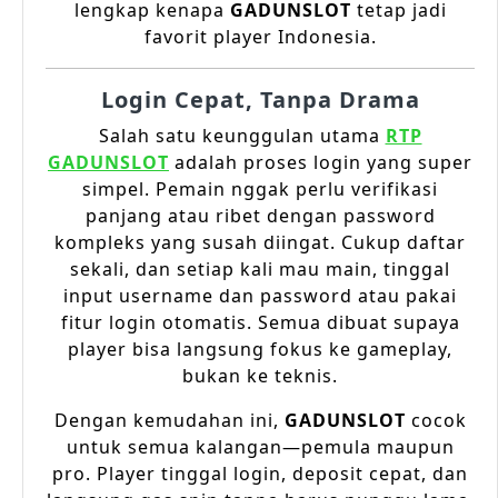
lengkap kenapa
GADUNSLOT
tetap jadi
favorit player Indonesia.
Login Cepat, Tanpa Drama
Salah satu keunggulan utama
RTP
GADUNSLOT
adalah proses login yang super
simpel. Pemain nggak perlu verifikasi
panjang atau ribet dengan password
kompleks yang susah diingat. Cukup daftar
sekali, dan setiap kali mau main, tinggal
input username dan password atau pakai
fitur login otomatis. Semua dibuat supaya
player bisa langsung fokus ke gameplay,
bukan ke teknis.
Dengan kemudahan ini,
GADUNSLOT
cocok
untuk semua kalangan—pemula maupun
pro. Player tinggal login, deposit cepat, dan