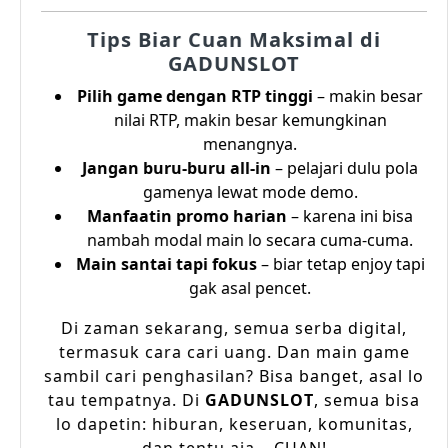
Tips Biar Cuan Maksimal di
GADUNSLOT
Pilih game dengan RTP tinggi
– makin besar
nilai RTP, makin besar kemungkinan
menangnya.
Jangan buru-buru all-in
– pelajari dulu pola
gamenya lewat mode demo.
Manfaatin promo harian
– karena ini bisa
nambah modal main lo secara cuma-cuma.
Main santai tapi fokus
– biar tetap enjoy tapi
gak asal pencet.
Di zaman sekarang, semua serba digital,
termasuk cara cari uang. Dan main game
sambil cari penghasilan? Bisa banget, asal lo
tau tempatnya. Di
GADUNSLOT
, semua bisa
lo dapetin: hiburan, keseruan, komunitas,
dan tentu aja… CUAN!