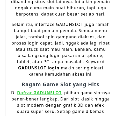
dibanding situs slot lainnya. Ini bikin pemain
nggak cuma main buat hiburan, tapi juga
berpotensi dapet cuan besar setiap hari.
Selain itu, interface GADUNSLOT juga ramah
banget buat pemain pemula. Semua menu
jelas, tombol spin gampang diakses, dan
proses login cepat. Jadi, nggak ada lagi ribet
atau stuck saat mau main. Bahkan, kamu
bisa langsung login pakai smartphone,
tablet, atau PC tanpa masalah. Keyword
GADUNSLOT login
makin sering dicari
karena kemudahan akses ini.
Ragam Game Slot yang Hits
Di
Daftar GADUNSLOT
, pilihan game slotnya
bener-bener lengkap. Dari slot klasik hingga
slot modern dengan grafik 3D dan efek
suara super seru. Setiap game dikemas