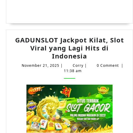
GADUNSLOT Jackpot Kilat, Slot
Viral yang Lagi Hits di
GADUNSLOT
Indonesia
Jackpot
November
Corry
November 21, 2025
|
Corry
|
0 Comment
|
Kilat,
21,
11:38 am
2025
Slot
Viral
yang
Lagi
Hits
di
Indonesia