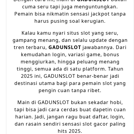
cuma seru tapi juga menguntungkan.
Pemain bisa nikmatin sensasi jackpot tanpa
harus pusing soal kerugian.
Kalau kamu nyari situs slot yang seru,
gampang menang, dan selalu update dengan
tren terbaru,
GADUNSLOT
jawabannya. Dari
kemudahan login, variasi game, bonus
menggiurkan, hingga peluang menang
tinggi, semua ada di satu platform. Tahun
2025 ini, GADUNSLOT benar-benar jadi
destinasi utama bagi para pemain slot yang
pengin cuan tanpa ribet.
Main di GADUNSLOT bukan sekadar hobi,
tapi bisa jadi cara cerdas buat dapetin cuan
harian. Jadi, jangan ragu buat daftar, login,
dan rasain sendiri sensasi slot gacor paling
hits 2025.