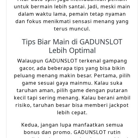
untuk bermain lebih santai. Jadi, meski main
dalam waktu lama, pemain tetap nyaman
dan fokus menikmati sensasi menang yang
terus muncul.
Tips Biar Main di GADUNSLOT
Lebih Optimal
Walaupun GADUNSLOT terkenal gampang
gacor, ada beberapa tips yang bisa bikin
peluang menang makin besar. Pertama, pilih
game sesuai gaya mainmu. Kalau suka
taruhan aman, pilih game dengan putaran
kecil tapi sering menang. Kalau berani ambil
risiko, taruhan besar bisa memberi jackpot
lebih cepat.
Kedua, jangan lupa manfaatkan semua
bonus dan promo. GADUNSLOT rutin