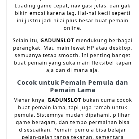
Loading game cepat, navigasi jelas, dan gak
bikin emosi karena lag. Hal-hal kecil seperti
ini justru jadi nilai plus besar buat pemain
online.
Selain itu,
GADUNSLOT
mendukung berbagai
perangkat. Mau main lewat HP atau desktop,
semuanya tetap smooth. Ini penting banget
buat pemain yang suka main fleksibel kapan
aja dan di mana aja.
Cocok untuk Pemain Pemula dan
Pemain Lama
Menariknya,
GADUNSLOT
bukan cuma cocok
buat pemain lama, tapi juga ramah untuk
pemula. Sistemnya mudah dipahami, pilihan
game beragam, dan tempo permainan bisa
disesuaikan. Pemain pemula bisa belajar
pelan-pelan tanpa tekanan, sementara