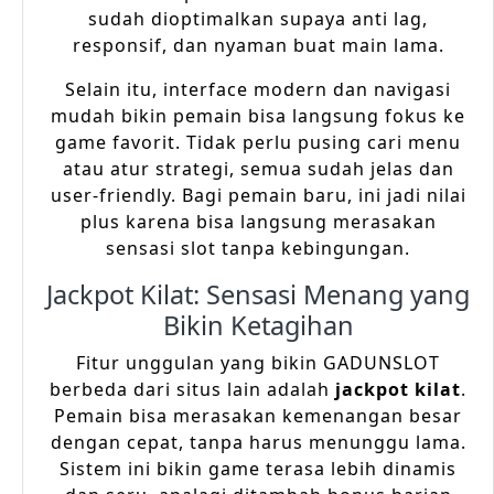
sudah dioptimalkan supaya anti lag,
responsif, dan nyaman buat main lama.
Selain itu, interface modern dan navigasi
mudah bikin pemain bisa langsung fokus ke
game favorit. Tidak perlu pusing cari menu
atau atur strategi, semua sudah jelas dan
user-friendly. Bagi pemain baru, ini jadi nilai
plus karena bisa langsung merasakan
sensasi slot tanpa kebingungan.
Jackpot Kilat: Sensasi Menang yang
Bikin Ketagihan
Fitur unggulan yang bikin GADUNSLOT
berbeda dari situs lain adalah
jackpot kilat
.
Pemain bisa merasakan kemenangan besar
dengan cepat, tanpa harus menunggu lama.
Sistem ini bikin game terasa lebih dinamis