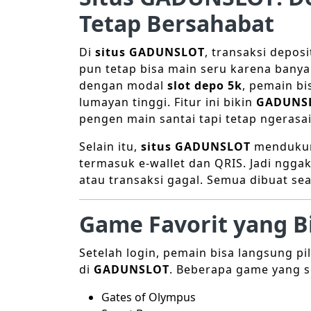
Tetap Bersahabat
Di
situs GADUNSLOT
, transaksi depos
pun tetap bisa main seru karena banya
dengan modal
slot depo 5k
, pemain bi
lumayan tinggi. Fitur ini bikin
GADUNS
pengen main santai tapi tetap ngerasa
Selain itu,
situs GADUNSLOT
mendukun
termasuk e-wallet dan QRIS. Jadi ngga
atau transaksi gagal. Semua dibuat s
Game Favorit yang B
Setelah login, pemain bisa langsung p
di
GADUNSLOT
. Beberapa game yang se
Gates of Olympus