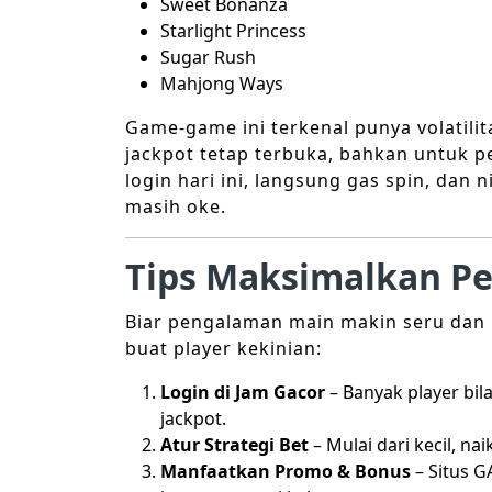
Sweet Bonanza
Starlight Princess
Sugar Rush
Mahjong Ways
Game-game ini terkenal punya volatili
jackpot tetap terbuka, bahkan untuk p
login hari ini, langsung gas spin, dan
masih oke.
Tips Maksimalkan P
Biar pengalaman main makin seru dan pr
buat player kekinian:
Login di Jam Gacor
– Banyak player bil
jackpot.
Atur Strategi Bet
– Mulai dari kecil, na
Manfaatkan Promo & Bonus
– Situs G