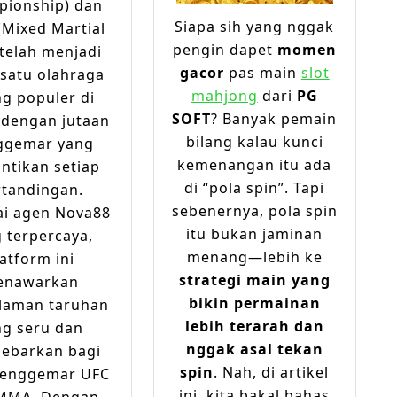
MMA
Jadi
pionship) dan
Slot
Siapa sih yang nggak
Mixed Martial
Gacor
pengin dapet
momen
 telah menjadi
gacor
pas main
slot
 satu olahraga
mahjong
dari
PG
ng populer di
SOFT
? Banyak pemain
 dengan jutaan
bilang kalau kunci
ggemar yang
kemenangan itu ada
ntikan setiap
di “pola spin”. Tapi
rtandingan.
sebenernya, pola spin
ai agen Nova88
itu bukan jaminan
 terpercaya,
menang—lebih ke
latform ini
strategi main yang
enawarkan
bikin permainan
laman taruhan
lebih terarah dan
ng seru dan
nggak asal tekan
ebarkan bagi
spin
. Nah, di artikel
penggemar UFC
ini, kita bakal bahas