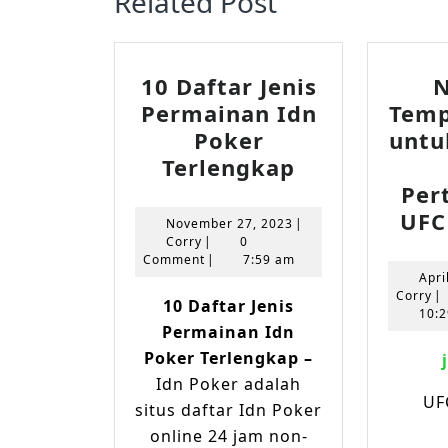
Related Post
10 Daftar Jenis
N
Permainan Idn
Temp
Poker
untu
10
Terlengkap
Daftar
Per
Jenis
UFC
November
November 27, 2023
|
Permainan
Corry
27,
Corry
|
0
2023
Comment
|
7:59 am
Idn
Apri
Poker
Co
Corry
|
10 Daftar Jenis
10:
Terlengkap
Permainan Idn
Poker Terlengkap –
Idn Poker adalah
UF
situs daftar Idn Poker
online 24 jam non-