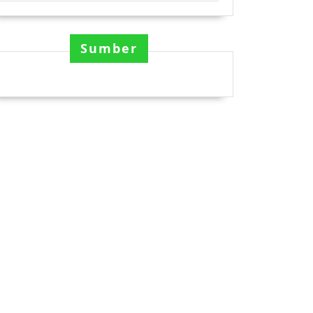
Sumber