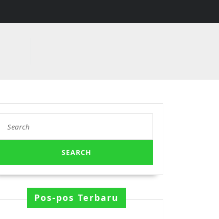
Search
for:
Pos-pos Terbaru