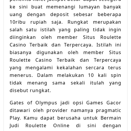
ke sini buat memenangi lumayan banyak
uang dengan deposit sebesar beberapa
10ribu rupiah saja. Rungkat merupakan
salah satu istilah yang paling tidak ingin
diinginkan oleh member Situs Roulette
Casino Terbaik dan Terpercaya. Istilah ini
biasanya digunakan oleh member Situs
Roulette Casino Terbaik dan Terpercaya
yang mengalami kekalahan sercara terus
menerus. Dalam melakukan 10 kali spin
tidak menang sama sekali itulah yang
disebut rungkat.
Gates of Olympus jadi opsi Games Gacor
ditawari oleh provider namanya pragmatic
Play. Kamu dapat berusaha untuk Bermain
Judi Roulette Online di sini dengan