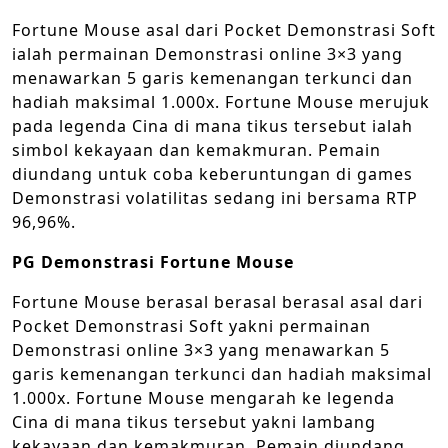
Fortune Mouse asal dari Pocket Demonstrasi Soft
ialah permainan Demonstrasi online 3×3 yang
menawarkan 5 garis kemenangan terkunci dan
hadiah maksimal 1.000x. Fortune Mouse merujuk
pada legenda Cina di mana tikus tersebut ialah
simbol kekayaan dan kemakmuran. Pemain
diundang untuk coba keberuntungan di games
Demonstrasi volatilitas sedang ini bersama RTP
96,96%.
PG Demonstrasi Fortune Mouse
Fortune Mouse berasal berasal berasal asal dari
Pocket Demonstrasi Soft yakni permainan
Demonstrasi online 3×3 yang menawarkan 5
garis kemenangan terkunci dan hadiah maksimal
1.000x. Fortune Mouse mengarah ke legenda
Cina di mana tikus tersebut yakni lambang
kekayaan dan kemakmuran. Pemain diundang