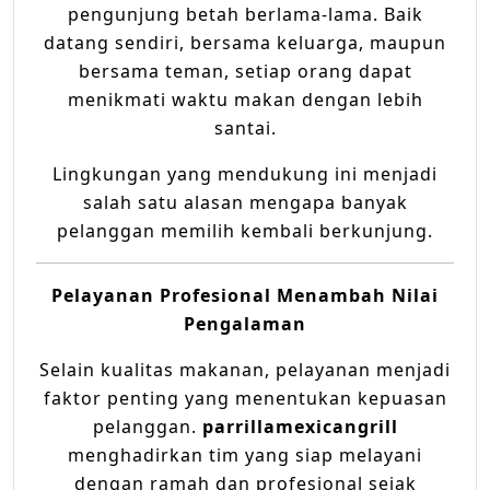
pengunjung betah berlama-lama. Baik
datang sendiri, bersama keluarga, maupun
bersama teman, setiap orang dapat
menikmati waktu makan dengan lebih
santai.
Lingkungan yang mendukung ini menjadi
salah satu alasan mengapa banyak
pelanggan memilih kembali berkunjung.
Pelayanan Profesional Menambah Nilai
Pengalaman
Selain kualitas makanan, pelayanan menjadi
faktor penting yang menentukan kepuasan
pelanggan.
parrillamexicangrill
menghadirkan tim yang siap melayani
dengan ramah dan profesional sejak