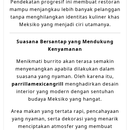
Pendekatan progresif ini membuat restoran
mampu menjangkau lebih banyak pelanggan
tanpa menghilangkan identitas kuliner khas
Meksiko yang menjadi ciri utamanya.
Suasana Bersantap yang Mendukung
Kenyamanan
Menikmati burrito akan terasa semakin
menyenangkan apabila dilakukan dalam
suasana yang nyaman. Oleh karena itu,
parrillamexicangrill
menghadirkan desain
interior yang modern dengan sentuhan
budaya Meksiko yang hangat.
Area makan yang tertata rapi, pencahayaan
yang nyaman, serta dekorasi yang menarik
menciptakan atmosfer yang membuat