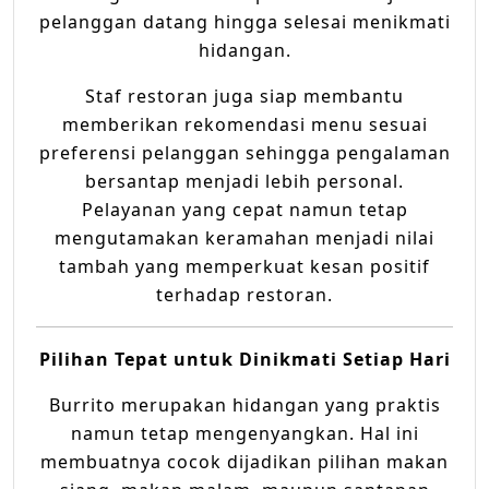
pelanggan datang hingga selesai menikmati
hidangan.
Staf restoran juga siap membantu
memberikan rekomendasi menu sesuai
preferensi pelanggan sehingga pengalaman
bersantap menjadi lebih personal.
Pelayanan yang cepat namun tetap
mengutamakan keramahan menjadi nilai
tambah yang memperkuat kesan positif
terhadap restoran.
Pilihan Tepat untuk Dinikmati Setiap Hari
Burrito merupakan hidangan yang praktis
namun tetap mengenyangkan. Hal ini
membuatnya cocok dijadikan pilihan makan