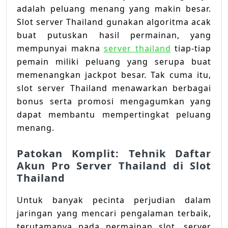
adalah peluang menang yang makin besar.
Slot server Thailand gunakan algoritma acak
buat putuskan hasil permainan, yang
mempunyai makna
server thailand
tiap-tiap
pemain miliki peluang yang serupa buat
memenangkan jackpot besar. Tak cuma itu,
slot server Thailand menawarkan berbagai
bonus serta promosi mengagumkan yang
dapat membantu mempertingkat peluang
menang.
Patokan Komplit: Tehnik Daftar
Akun Pro Server Thailand di Slot
Thailand
Untuk banyak pecinta perjudian dalam
jaringan yang mencari pengalaman terbaik,
terutamanya pada permainan slot, server