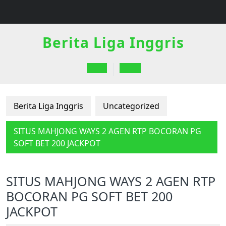
Skip
to
content
Berita Liga Inggris
Open
Button
Berita Liga Inggris
Uncategorized
SITUS MAHJONG WAYS 2 AGEN RTP BOCORAN PG
SOFT BET 200 JACKPOT
SITUS MAHJONG WAYS 2 AGEN RTP
BOCORAN PG SOFT BET 200
JACKPOT