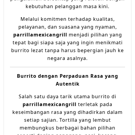
kebutuhan pelanggan masa kini.
Melalui komitmen terhadap kualitas,
pelayanan, dan suasana yang nyaman,
parrillamexicangrill
menjadi pilihan yang
tepat bagi siapa saja yang ingin menikmati
burrito lezat tanpa harus bepergian jauh ke
negara asalnya.
Burrito dengan Perpaduan Rasa yang
Autentik
Salah satu daya tarik utama burrito di
parrillamexicangrill
terletak pada
keseimbangan rasa yang dihadirkan dalam
setiap sajian. Tortilla yang lembut
membungkus berbagai bahan pilihan