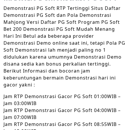
Demonstrasi PG Soft RTP Tertinggi Situs Daftar
Demonstrasi PG Soft dan Pola Demonstrasi
Mahjong Versi Daftar PG Soft Program PG Soft
Bet 200 Demonstrasi PG Soft Mudah Menang
Hari Ini Betul ada beberapa provider
Demonstrasi Demo online saat ini, tetapi Pola PG
Soft Demonstrasi lah menjadi paling no 1
didulukan karena umumnya Demonstrasi Demo
disana sedia kan bonus perkalian tertinggi.
Berikut Informasi dan bocoran jam
keberuntungan bermain Demonstrasi hari ini
gacor yakni :
Jam RTP Demonstrasi Gacor PG Soft 01:00WIB –
Jam 03:00WIB
Jam RTP Demonstrasi Gacor PG Soft 04:00WIB –
Jam 07:00WIB
Jam RTP Demonstrasi Gacor PG Soft 08:55WIB –