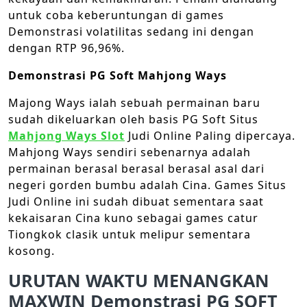
untuk coba keberuntungan di games
Demonstrasi volatilitas sedang ini dengan
dengan RTP 96,96%.
Demonstrasi PG Soft Mahjong Ways
Majong Ways ialah sebuah permainan baru
sudah dikeluarkan oleh basis PG Soft Situs
Mahjong Ways Slot
Judi Online Paling dipercaya.
Mahjong Ways sendiri sebenarnya adalah
permainan berasal berasal berasal asal dari
negeri gorden bumbu adalah Cina. Games Situs
Judi Online ini sudah dibuat sementara saat
kekaisaran Cina kuno sebagai games catur
Tiongkok clasik untuk melipur sementara
kosong.
URUTAN WAKTU MENANGKAN
MAXWIN Demonstrasi PG SOFT