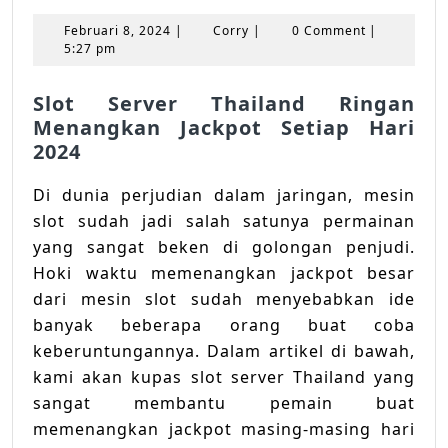
Tehnik
Februari
Corry
Februari 8, 2024
|
Corry
|
0 Comment
|
Daftar
8,
5:27 pm
2024
Akun
Pro
Slot Server Thailand Ringan
Menangkan Jackpot Setiap Hari
Server
2024
Thailand
di
Di dunia perjudian dalam jaringan, mesin
Slot
slot sudah jadi salah satunya permainan
Thailand
yang sangat beken di golongan penjudi.
Hoki waktu memenangkan jackpot besar
dari mesin slot sudah menyebabkan ide
banyak beberapa orang buat coba
keberuntungannya. Dalam artikel di bawah,
kami akan kupas slot server Thailand yang
sangat membantu pemain buat
memenangkan jackpot masing-masing hari