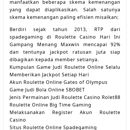
manfaatkan beberapa skema kemenangan
yang dapat diaplikasikan. Salah satunya
skema kemenangan paling efisien misalkan;
Berdiri sejak tahun 2013, RTP dari
spadegaming di Roulette Casino Hari Ini
Gampang Menang Maxwin mencapai 92%
dan tentunya jackpot ratusan juta siap
dibagikan kepada member setianya.
Kumpulan Game Judi Roulette Online Selalu
Memberikan Jackpot Setiap Hari
Akun Roulette Online Gates of Olympus
Game Judi Bola Online SBOBET
Jenis Permainan Judi Roulette Casino Rolet88
Roulette Online Big Time Gaming
Melaksanakan Register Akun Roulette
Casino
Situs Roulette Online Spadegaming