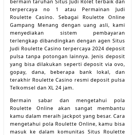
bermain taruhan Situs Judi Rolet terbaik dan
terpercaya no 1 atau Permainan Judi
Roulette Casino. Sebagai Roulette Online
Gampang Menang dengan uang asli, kami
menyediakan sistem pembayaran
terlengkap dibandingkan dengan agen Situs
Judi Roulette Casino terpercaya 2024 deposit
pulsa tanpa potongan lainnya. Jenis deposit
yang bisa dilakukan seperti deposit via ovo,
gopay, dana, beberapa bank lokal, dan
terakhir Roulette Casino resmi deposit pulsa
Telkomsel dan XL 24 jam.
Bermain sabar dan mengetahui pola
Roulette Online akan sangat membantu
kamu dalam meraih jackpot yang besar. Cara
mengetahui pola Roulette Online, kamu bisa
masuk ke dalam komunitas Situs Roulette