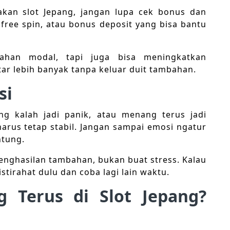
akan slot Jepang, jangan lupa cek bonus dan
ree spin, atau bonus deposit yang bisa bantu
han modal, tapi juga bisa meningkatkan
ar lebih banyak tanpa keluar duit tambahan.
si
ng kalah jadi panik, atau menang terus jadi
harus tetap stabil. Jangan sampai emosi ngatur
ntung.
penghasilan tambahan, bukan buat stress. Kalau
stirahat dulu dan coba lagi lain waktu.
 Terus di Slot Jepang?