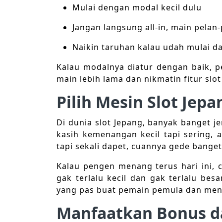
Mulai dengan modal kecil dulu
Jangan langsung all-in, main pelan-
Naikin taruhan kalau udah mulai d
Kalau modalnya diatur dengan baik, p
main lebih lama dan nikmatin fitur slot
Pilih Mesin Slot Jep
Di dunia slot Jepang, banyak banget j
kasih kemenangan kecil tapi sering,
tapi sekali dapet, cuannya gede banget
Kalau pengen menang terus hari ini, 
gak terlalu kecil dan gak terlalu bes
yang pas buat pemain pemula dan me
Manfaatkan Bonus 