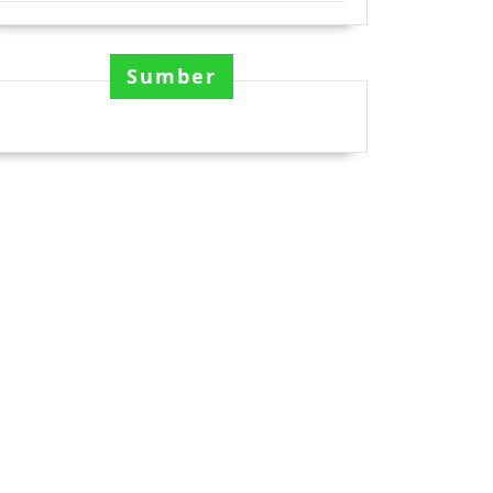
Sumber