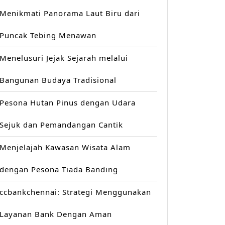
Menikmati Panorama Laut Biru dari
Puncak Tebing Menawan
Menelusuri Jejak Sejarah melalui
Bangunan Budaya Tradisional
Pesona Hutan Pinus dengan Udara
Sejuk dan Pemandangan Cantik
Menjelajah Kawasan Wisata Alam
dengan Pesona Tiada Banding
ccbankchennai: Strategi Menggunakan
Layanan Bank Dengan Aman