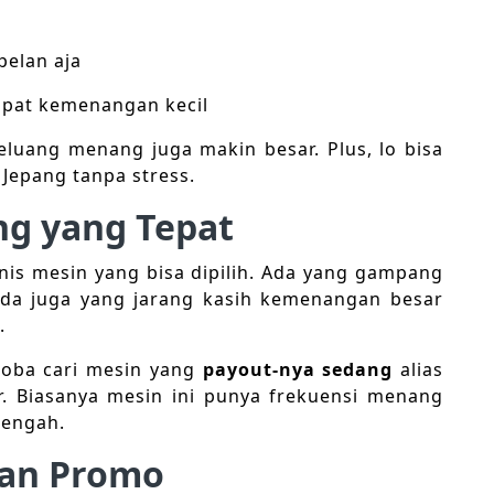
pelan aja
apat kemenangan kecil
eluang menang juga makin besar. Plus, lo bisa
 Jepang tanpa stress.
ang yang Tepat
enis mesin yang bisa dipilih. Ada yang gampang
 ada juga yang jarang kasih kemenangan besar
.
coba cari mesin yang
payout-nya sedang
alias
ar. Biasanya mesin ini punya frekuensi menang
nengah.
dan Promo