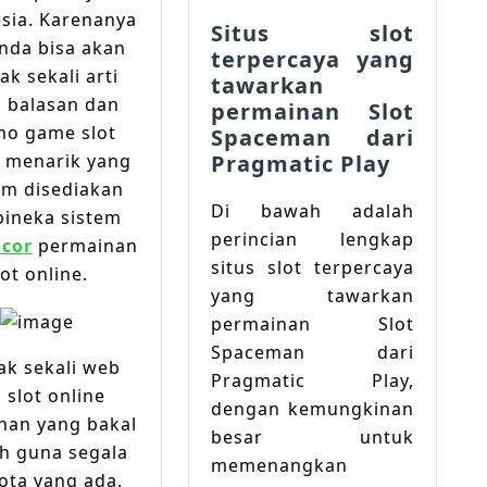
perm
sia. Karenanya
Situs slot
Slot
anda bisa akan
terpercaya yang
Spac
ak sekali arti
tawarkan
dari
a balasan dan
permainan Slot
Pragm
o game slot
Spaceman dari
Play
e menarik yang
Pragmatic Play
am disediakan
Di bawah adalah
bineka sistem
perincian lengkap
acor
permainan
situs slot terpercaya
lot online.
yang tawarkan
permainan Slot
Spaceman dari
ak sekali web
Pragmatic Play,
i slot online
dengan kemungkinan
nan yang bakal
besar untuk
ih guna segala
memenangkan
ota yang ada,