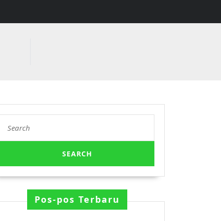
Search
for:
Pos-pos Terbaru