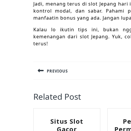
Jadi, menang terus di slot Jepang hari 
kontrol modal, dan sabar. Pahami p
manfaatin bonus yang ada. Jangan lupa
Kalau lo ikutin tips ini, bukan n
kemenangan dari slot Jepang. Yuk, c
terus!
Navigasi
pos
PREVIOUS
Previous
post:
Related Post
Situs Slot
Pe
Gacor
Perm