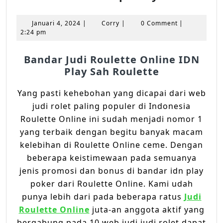
Judi
Resmi
Januari
Corry
Januari 4, 2024
|
Corry
|
0 Comment
|
Roulette
4,
2:24 pm
2024
Online
Terperca
Bandar Judi Roulette Online IDN
Play Sah Roulette
Yang pasti kehebohan yang dicapai dari web
judi rolet paling populer di Indonesia
Roulette Online ini sudah menjadi nomor 1
yang terbaik dengan begitu banyak macam
kelebihan di Roulette Online ceme. Dengan
beberapa keistimewaan pada semuanya
jenis promosi dan bonus di bandar idn play
poker dari Roulette Online. Kami udah
punya lebih dari pada beberapa ratus
Judi
Roulette Online
juta-an anggota aktif yang
bergabung pada 10 web judi judi rolet dapat