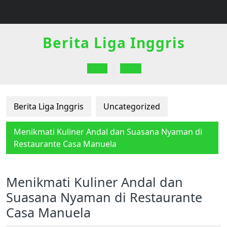
Skip
to
content
Berita Liga Inggris
Open
Button
Berita Liga Inggris
Uncategorized
Menikmati Kuliner Andal dan Suasana Nyaman di
Restaurante Casa Manuela
Menikmati Kuliner Andal dan
Suasana Nyaman di Restaurante
Casa Manuela