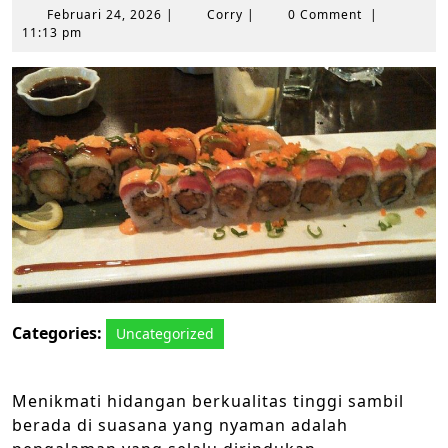
Februari
Corry
Februari 24, 2026
|
Corry
|
0 Comment
|
24,
11:13 pm
2026
Categories:
Uncategorized
Menikmati hidangan berkualitas tinggi sambil
berada di suasana yang nyaman adalah