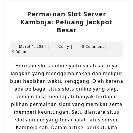
Permainan Slot Server
Kamboja: Peluang Jackpot
Permainan
Besar
Slot
Server
Maret
Corry
Maret 1, 2024
|
Corry
|
0 Comment
|
Kamboja:
1,
9:00 am
2024
Peluang
Bermain slots online yaitu salah satunya
Jackpot
langkah yang menggembirakan dan melipur
Besar
buat habiskan waktu senggang. Oleh karena
ada pelbagai situs slots online yang siap,
pemain bisa mendapati banyak terdapat
pilihan permainan slots yang memikat serta
memberi keuntungan. Satu diantara situs
slots online yang tenar ialah situs server
Kamboja sah. Dalam artikel berikut, kita