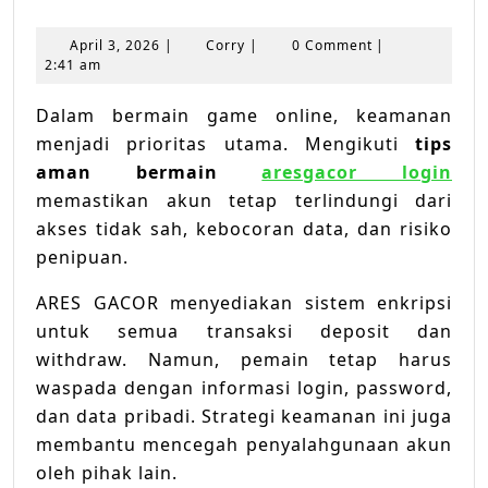
Aman
Main
April
Corry
April 3, 2026
|
Corry
|
0 Comment
|
Game
3,
2:41 am
2026
ARESGACOR
Dalam bermain game online, keamanan
menjadi prioritas utama. Mengikuti
tips
aman bermain
aresgacor login
memastikan akun tetap terlindungi dari
akses tidak sah, kebocoran data, dan risiko
penipuan.
ARES GACOR menyediakan sistem enkripsi
untuk semua transaksi deposit dan
withdraw. Namun, pemain tetap harus
waspada dengan informasi login, password,
dan data pribadi. Strategi keamanan ini juga
membantu mencegah penyalahgunaan akun
oleh pihak lain.