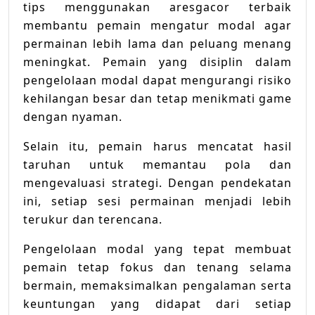
tips menggunakan aresgacor terbaik
membantu pemain mengatur modal agar
permainan lebih lama dan peluang menang
meningkat. Pemain yang disiplin dalam
pengelolaan modal dapat mengurangi risiko
kehilangan besar dan tetap menikmati game
dengan nyaman.
Selain itu, pemain harus mencatat hasil
taruhan untuk memantau pola dan
mengevaluasi strategi. Dengan pendekatan
ini, setiap sesi permainan menjadi lebih
terukur dan terencana.
Pengelolaan modal yang tepat membuat
pemain tetap fokus dan tenang selama
bermain, memaksimalkan pengalaman serta
keuntungan yang didapat dari setiap