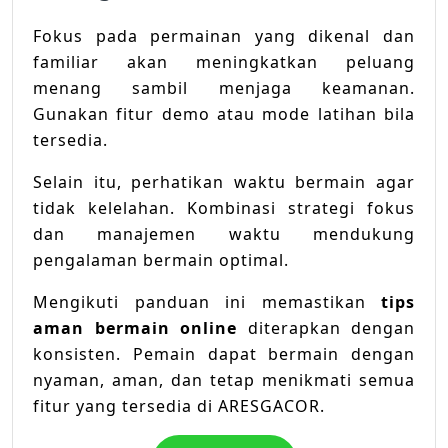
Fokus pada permainan yang dikenal dan
familiar akan meningkatkan peluang
menang sambil menjaga keamanan.
Gunakan fitur demo atau mode latihan bila
tersedia.
Selain itu, perhatikan waktu bermain agar
tidak kelelahan. Kombinasi strategi fokus
dan manajemen waktu mendukung
pengalaman bermain optimal.
Mengikuti panduan ini memastikan
tips
aman bermain online
diterapkan dengan
konsisten. Pemain dapat bermain dengan
nyaman, aman, dan tetap menikmati semua
fitur yang tersedia di ARESGACOR.