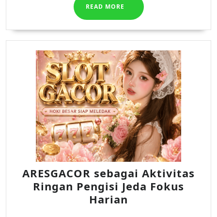
READ
READ MORE
MORE
ARESGACOR sebagai Aktivitas
Ringan Pengisi Jeda Fokus
ARESGACOR
Harian
sebagai