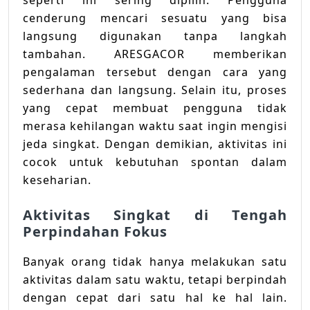
cenderung mencari sesuatu yang bisa
langsung digunakan tanpa langkah
tambahan. ARESGACOR memberikan
pengalaman tersebut dengan cara yang
sederhana dan langsung. Selain itu, proses
yang cepat membuat pengguna tidak
merasa kehilangan waktu saat ingin mengisi
jeda singkat. Dengan demikian, aktivitas ini
cocok untuk kebutuhan spontan dalam
keseharian.
Aktivitas Singkat di Tengah
Perpindahan Fokus
Banyak orang tidak hanya melakukan satu
aktivitas dalam satu waktu, tetapi berpindah
dengan cepat dari satu hal ke hal lain.