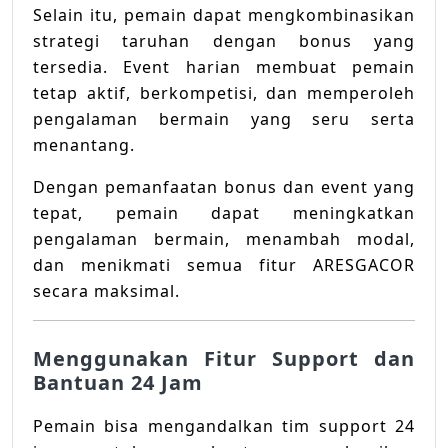
Selain itu, pemain dapat mengkombinasikan
strategi taruhan dengan bonus yang
tersedia. Event harian membuat pemain
tetap aktif, berkompetisi, dan memperoleh
pengalaman bermain yang seru serta
menantang.
Dengan pemanfaatan bonus dan event yang
tepat, pemain dapat meningkatkan
pengalaman bermain, menambah modal,
dan menikmati semua fitur ARESGACOR
secara maksimal.
Menggunakan Fitur Support dan
Bantuan 24 Jam
Pemain bisa mengandalkan tim support 24