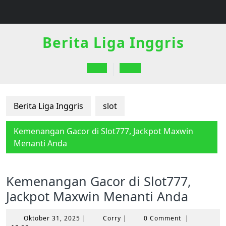
Skip
to
content
Berita Liga Inggris
Open
Button
Berita Liga Inggris
slot
Kemenangan Gacor di Slot777, Jackpot Maxwin
Menanti Anda
Kemenangan Gacor di Slot777,
Jackpot Maxwin Menanti Anda
Oktober
Corry
Oktober 31, 2025
|
Corry
|
0 Comment
|