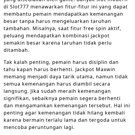
di Slot777 menawarkan fitur-fitur ini yang dapat
membantu pemain mendapatkan kemenangan
besar tanpa harus mengeluarkan taruhan
tambahan. Misalnya, saat fitur free spin aktif,
peluang mendapatkan kombinasi jackpot
semakin besar karena taruhan tidak perlu
ditambah.
Tak kalah penting, pemain harus disiplin dan
tahu kapan harus berhenti. Jackpot Maxwin
memang menjadi daya tarik utama, namun tidak
semua kemenangan harus diambil secara
langsung. Jika sudah meraih kemenangan
signifikan, sebaiknya pemain segera berhenti
dan mengamankan kemenangan tersebut. Hal ini
penting agar kemenangan tidak hilang kembali
karena bermain terlalu lama dan tergoda untuk
mencoba peruntungan lagi.