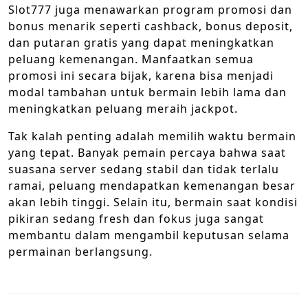
Slot777 juga menawarkan program promosi dan
bonus menarik seperti cashback, bonus deposit,
dan putaran gratis yang dapat meningkatkan
peluang kemenangan. Manfaatkan semua
promosi ini secara bijak, karena bisa menjadi
modal tambahan untuk bermain lebih lama dan
meningkatkan peluang meraih jackpot.
Tak kalah penting adalah memilih waktu bermain
yang tepat. Banyak pemain percaya bahwa saat
suasana server sedang stabil dan tidak terlalu
ramai, peluang mendapatkan kemenangan besar
akan lebih tinggi. Selain itu, bermain saat kondisi
pikiran sedang fresh dan fokus juga sangat
membantu dalam mengambil keputusan selama
permainan berlangsung.
Navigasi
pos