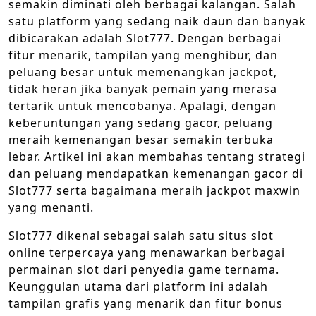
semakin diminati oleh berbagai kalangan. Salah
satu platform yang sedang naik daun dan banyak
dibicarakan adalah Slot777. Dengan berbagai
fitur menarik, tampilan yang menghibur, dan
peluang besar untuk memenangkan jackpot,
tidak heran jika banyak pemain yang merasa
tertarik untuk mencobanya. Apalagi, dengan
keberuntungan yang sedang gacor, peluang
meraih kemenangan besar semakin terbuka
lebar. Artikel ini akan membahas tentang strategi
dan peluang mendapatkan kemenangan gacor di
Slot777 serta bagaimana meraih jackpot maxwin
yang menanti.
Slot777 dikenal sebagai salah satu situs slot
online terpercaya yang menawarkan berbagai
permainan slot dari penyedia game ternama.
Keunggulan utama dari platform ini adalah
tampilan grafis yang menarik dan fitur bonus