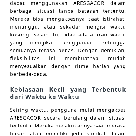
dapat menggunakan ARESGACOR dalam
berbagai situasi tanpa batasan tertentu.
Mereka bisa mengaksesnya saat istirahat,
menunggu, atau sekadar mengisi waktu
kosong. Selain itu, tidak ada aturan waktu
yang mengikat penggunaan sehingga
semuanya terasa bebas. Dengan demikian,
fleksibilitas ini membuatnya mudah
menyesuaikan dengan ritme harian yang
berbeda-beda.
Kebiasaan Kecil yang Terbentuk
dari Waktu ke Waktu
Seiring waktu, pengguna mulai mengakses
ARESGACOR secara berulang dalam situasi
tertentu. Mereka melakukannya saat merasa
bosan atau memiliki jeda singkat dalam