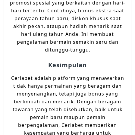
promosi spesial yang berkaitan dengan hari-
hari tertentu. Contohnya, bonus ekstra saat
perayaan tahun baru, diskon khusus saat
akhir pekan, ataupun hadiah menarik saat
hari ulang tahun Anda. Ini membuat
pengalaman bermain semakin seru dan
ditunggu-tunggu.
Kesimpulan
Ceriabet adalah platform yang menawarkan
tidak hanya permainan yang beragam dan
menyenangkan, tetapi juga bonus yang
berlimpah dan menarik. Dengan beragam
tawaran yang telah disebutkan, baik untuk
pemain baru maupun pemain
berpengalaman, Ceriabet memberikan
kesempatan yang berharga untuk