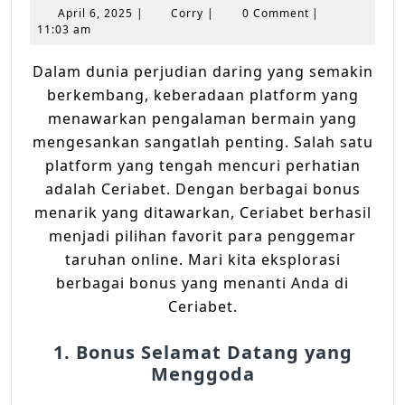
Menarik
April
Corry
April 6, 2025
|
Corry
|
0 Comment
|
Menanti
6,
11:03 am
2025
di
Dalam dunia perjudian daring yang semakin
Ceriabet
berkembang, keberadaan platform yang
menawarkan pengalaman bermain yang
mengesankan sangatlah penting. Salah satu
platform yang tengah mencuri perhatian
adalah Ceriabet. Dengan berbagai bonus
menarik yang ditawarkan, Ceriabet berhasil
menjadi pilihan favorit para penggemar
taruhan online. Mari kita eksplorasi
berbagai bonus yang menanti Anda di
Ceriabet.
1. Bonus Selamat Datang yang
Menggoda