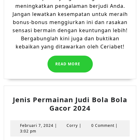
meningkatkan pengalaman berjudi Anda.
Jangan lewatkan kesempatan untuk meraih
bonus-bonus menggiurkan ini dan rasakan
sensasi bermain dengan keuntungan lebih!
Bergabunglah kini juga dan buktikan
kebaikan yang ditawarkan oleh Ceriabet!
READ
READ MORE
MORE
Jenis Permainan Judi Bola Bola
Jenis
Gacor 2024
Permainan
Judi
Februari
Corry
Februari 7, 2024
|
Corry
|
0 Comment
|
Bola
7,
3:02 pm
2024
Bola