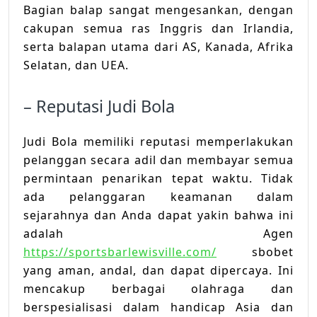
Bagian balap sangat mengesankan, dengan
cakupan semua ras Inggris dan Irlandia,
serta balapan utama dari AS, Kanada, Afrika
Selatan, dan UEA.
– Reputasi Judi Bola
Judi Bola memiliki reputasi memperlakukan
pelanggan secara adil dan membayar semua
permintaan penarikan tepat waktu. Tidak
ada pelanggaran keamanan dalam
sejarahnya dan Anda dapat yakin bahwa ini
adalah Agen
https://sportsbarlewisville.com/
sbobet
yang aman, andal, dan dapat dipercaya. Ini
mencakup berbagai olahraga dan
berspesialisasi dalam handicap Asia dan