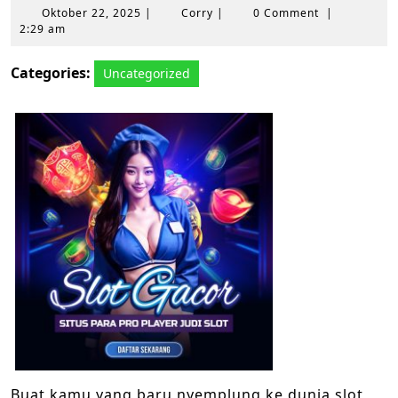
Oktober
Corry
Oktober 22, 2025
|
Corry
|
0 Comment
|
22,
2:29 am
2025
Categories:
Uncategorized
Buat kamu yang baru nyemplung ke dunia slot