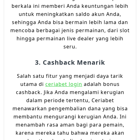
berkala ini memberi Anda keuntungan lebih
untuk meningkatkan saldo akun Anda,
sehingga Anda bisa bermain lebih lama dan
mencoba berbagai jenis permainan, dari slot
hingga permainan live dealer yang lebih
seru.
3. Cashback Menarik
Salah satu fitur yang menjadi daya tarik
utama di
ceriabet login
adalah bonus
cashback. Jika Anda mengalami kerugian
dalam periode tertentu, Ceriabet
menawarkan pengembalian dana yang bisa
membantu mengurangi kerugian Anda. Ini
menambah rasa aman bagi para pemain,
karena mereka tahu bahwa mereka akan