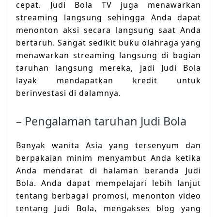
cepat. Judi Bola TV juga menawarkan
streaming langsung sehingga Anda dapat
menonton aksi secara langsung saat Anda
bertaruh. Sangat sedikit buku olahraga yang
menawarkan streaming langsung di bagian
taruhan langsung mereka, jadi Judi Bola
layak mendapatkan kredit untuk
berinvestasi di dalamnya.
– Pengalaman taruhan Judi Bola
Banyak wanita Asia yang tersenyum dan
berpakaian minim menyambut Anda ketika
Anda mendarat di halaman beranda Judi
Bola. Anda dapat mempelajari lebih lanjut
tentang berbagai promosi, menonton video
tentang Judi Bola, mengakses blog yang