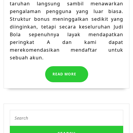
taruhan langsung sambil menawarkan
pengalaman pengguna yang luar biasa.
Struktur bonus meninggalkan sedikit yang
diinginkan, tetapi secara keseluruhan Judi
Bola sepenuhnya layak mendapatkan
peringkat A dan kami dapat
merekomendasikan mendaftar untuk
sebuah akun.
READ
READ MORE
MORE
Search
for: