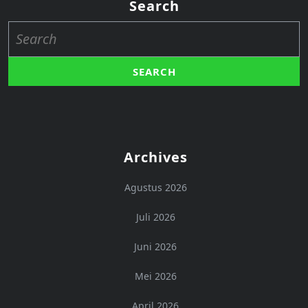
Search
Search
for:
Archives
Agustus 2026
Juli 2026
Juni 2026
Mei 2026
April 2026