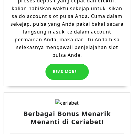
proses deposit yang cepat dan efektif.
kalian habiskan waktu sekejap untuk isikan
saldo account slot pulsa Anda. Cuma dalam
sekejap, pulsa yang Anda pakai bakal secara
langsung masuk ke dalam account
permainan Anda, maka dari itu Anda bisa
selekasnya mengawali penjelajahan slot
pulsa Anda.
READ
READ MORE
MORE
Berbagai Bonus Menarik
Berbaga
Menanti di Ceriabet!
Bonus