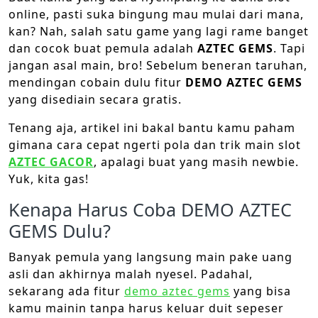
online, pasti suka bingung mau mulai dari mana,
kan? Nah, salah satu game yang lagi rame banget
dan cocok buat pemula adalah
AZTEC GEMS
. Tapi
jangan asal main, bro! Sebelum beneran taruhan,
mendingan cobain dulu fitur
DEMO AZTEC GEMS
yang disediain secara gratis.
Tenang aja, artikel ini bakal bantu kamu paham
gimana cara cepat ngerti pola dan trik main slot
AZTEC GACOR
, apalagi buat yang masih newbie.
Yuk, kita gas!
Kenapa Harus Coba DEMO AZTEC
GEMS Dulu?
Banyak pemula yang langsung main pake uang
asli dan akhirnya malah nyesel. Padahal,
sekarang ada fitur
demo aztec gems
yang bisa
kamu mainin tanpa harus keluar duit sepeser