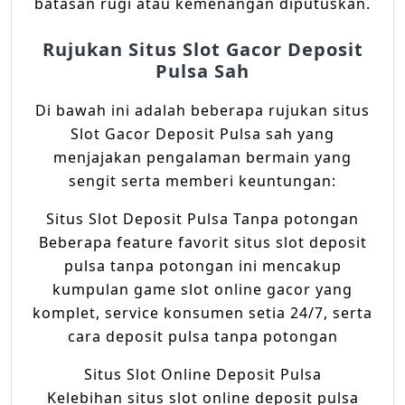
batasan rugi atau kemenangan diputuskan.
Rujukan Situs Slot Gacor Deposit
Pulsa Sah
Di bawah ini adalah beberapa rujukan situs
Slot Gacor Deposit Pulsa sah yang
menjajakan pengalaman bermain yang
sengit serta memberi keuntungan:
Situs Slot Deposit Pulsa Tanpa potongan
Beberapa feature favorit situs slot deposit
pulsa tanpa potongan ini mencakup
kumpulan game slot online gacor yang
komplet, service konsumen setia 24/7, serta
cara deposit pulsa tanpa potongan
Situs Slot Online Deposit Pulsa
Kelebihan situs slot online deposit pulsa