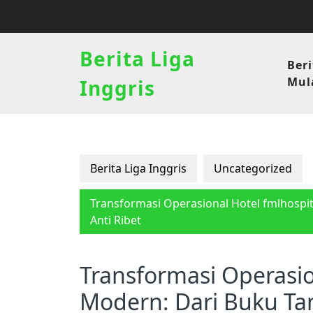
Skip
to
content
Berita Liga
Beri
Mula
Inggris
Berita Liga Inggris
Uncategorized
Transformasi Operasional Hotel fmlhospi
Anti Ribet
Transformasi Operasio
Modern: Dari Buku Ta