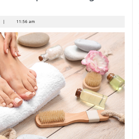
t
|
11:56 am