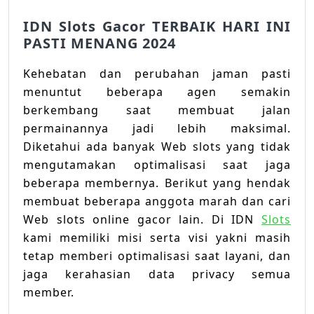
IDN Slots Gacor TERBAIK HARI INI
PASTI MENANG 2024
Kehebatan dan perubahan jaman pasti
menuntut beberapa agen semakin
berkembang saat membuat jalan
permainannya jadi lebih maksimal.
Diketahui ada banyak Web slots yang tidak
mengutamakan optimalisasi saat jaga
beberapa membernya. Berikut yang hendak
membuat beberapa anggota marah dan cari
Web slots online gacor lain. Di IDN
Slots
kami memiliki misi serta visi yakni masih
tetap memberi optimalisasi saat layani, dan
jaga kerahasian data privacy semua
member.