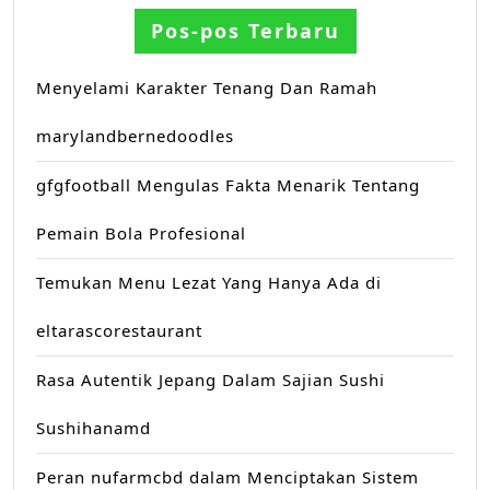
Pos-pos Terbaru
Menyelami Karakter Tenang Dan Ramah
marylandbernedoodles
gfgfootball Mengulas Fakta Menarik Tentang
Pemain Bola Profesional
Temukan Menu Lezat Yang Hanya Ada di
eltarascorestaurant
Rasa Autentik Jepang Dalam Sajian Sushi
Sushihanamd
Peran nufarmcbd dalam Menciptakan Sistem