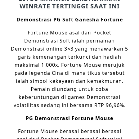
WINRATE TERTINGGI SAAT INI
Demonstrasi PG Soft Ganesha Fortune
Fortune Mouse asal dari Pocket
Demonstrasi Soft ialah permainan
Demonstrasi online 3×3 yang menawarkan 5
garis kemenangan terkunci dan hadiah
maksimal 1.000x. Fortune Mouse merujuk
pada legenda Cina di mana tikus tersebut
ialah simbol kekayaan dan kemakmuran.
Pemain diundang untuk coba
keberuntungan di games Demonstrasi
volatilitas sedang ini bersama RTP 96,96%.
PG Demonstrasi Fortune Mouse
Fortune Mouse berasal berasal berasal