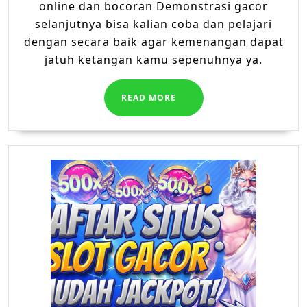
online dan bocoran Demonstrasi gacor
selanjutnya bisa kalian coba dan pelajari
dengan secara baik agar kemenangan dapat
jatuh ketangan kamu sepenuhnya ya.
READ
READ MORE
MORE