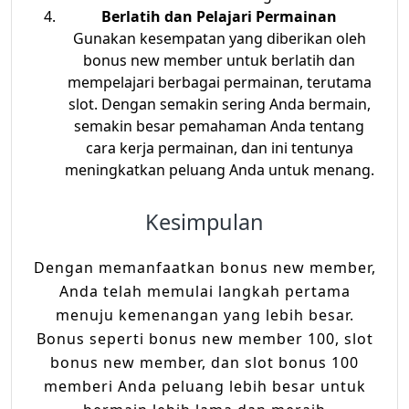
Berlatih dan Pelajari Permainan
Gunakan kesempatan yang diberikan oleh
bonus new member untuk berlatih dan
mempelajari berbagai permainan, terutama
slot. Dengan semakin sering Anda bermain,
semakin besar pemahaman Anda tentang
cara kerja permainan, dan ini tentunya
meningkatkan peluang Anda untuk menang.
Kesimpulan
Dengan memanfaatkan bonus new member,
Anda telah memulai langkah pertama
menuju kemenangan yang lebih besar.
Bonus seperti bonus new member 100, slot
bonus new member, dan slot bonus 100
memberi Anda peluang lebih besar untuk