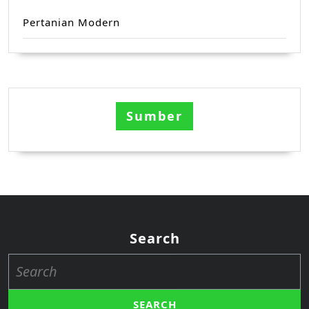
Pertanian Modern
Sumber
Search
Search
for: