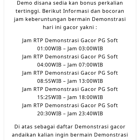
Demo disana sedia kan bonus perkalian
tertinggi. Berikut Informasi dan bocoran
jam keberuntungan bermain Demonstrasi
hari ini gacor yakni :
Jam RTP Demonstrasi Gacor PG Soft
01:00WIB – Jam 03:00WIB
Jam RTP Demonstrasi Gacor PG Soft
04:00WIB – Jam 07:00WIB
Jam RTP Demonstrasi Gacor PG Soft
08:55WIB – Jam 13:00WIB
Jam RTP Demonstrasi Gacor PG Soft
15:25WIB – Jam 18:00WIB
Jam RTP Demonstrasi Gacor PG Soft
20:30WIB – Jam 23:40WIB
Di atas sebagai daftar Demonstrasi gacor
andaikan kalian ingin bermain Demonstrasi