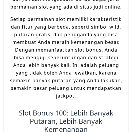
permainan slot yang ada di situs judi online.
Setiap permainan slot memiliki karakteristik
dan fitur yang berbeda, seperti simbol wild,
putaran gratis, dan pengganda yang bisa
membuat Anda meraih kemenangan besar.
Dengan memanfaatkan slot bonus, Anda
bisa menguji keberuntungan dan strategi
Anda lebih banyak kali. Ini adalah peluang
yang tidak boleh Anda lewatkan, karena
semakin banyak putaran yang Anda lakukan,
semakin besar peluang untuk mendapatkan
jackpot.
Slot Bonus 100: Lebih Banyak
Putaran, Lebih Banyak
Kemenangan