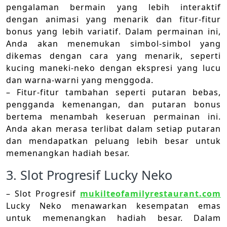
pengalaman bermain yang lebih interaktif
dengan animasi yang menarik dan fitur-fitur
bonus yang lebih variatif. Dalam permainan ini,
Anda akan menemukan simbol-simbol yang
dikemas dengan cara yang menarik, seperti
kucing maneki-neko dengan ekspresi yang lucu
dan warna-warni yang menggoda.
– Fitur-fitur tambahan seperti putaran bebas,
pengganda kemenangan, dan putaran bonus
bertema menambah keseruan permainan ini.
Anda akan merasa terlibat dalam setiap putaran
dan mendapatkan peluang lebih besar untuk
memenangkan hadiah besar.
3. Slot Progresif Lucky Neko
– Slot Progresif
mukilteofamilyrestaurant.com
Lucky Neko menawarkan kesempatan emas
untuk memenangkan hadiah besar. Dalam