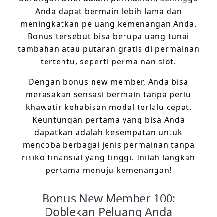
Anda dapat bermain lebih lama dan
meningkatkan peluang kemenangan Anda.
Bonus tersebut bisa berupa uang tunai
tambahan atau putaran gratis di permainan
tertentu, seperti permainan slot.
Dengan bonus new member, Anda bisa
merasakan sensasi bermain tanpa perlu
khawatir kehabisan modal terlalu cepat.
Keuntungan pertama yang bisa Anda
dapatkan adalah kesempatan untuk
mencoba berbagai jenis permainan tanpa
risiko finansial yang tinggi. Inilah langkah
pertama menuju kemenangan!
Bonus New Member 100:
Doblekan Peluang Anda