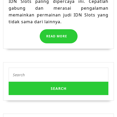
IDN Slots paling dipercaya ini. Cepatlah
gabung dan merasai pengalaman
memainkan permainan judi IDN Slots yang
tidak sama dari lainnya.
READ
READ MORE
MORE
Search
for: