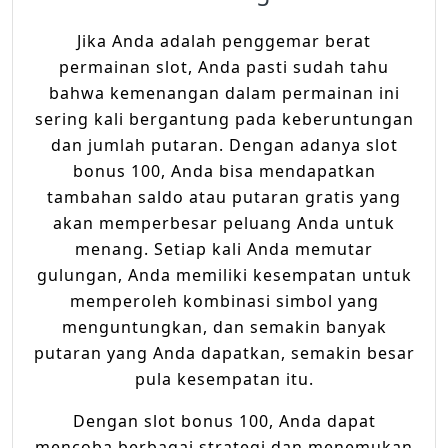
Jika Anda adalah penggemar berat
permainan slot, Anda pasti sudah tahu
bahwa kemenangan dalam permainan ini
sering kali bergantung pada keberuntungan
dan jumlah putaran. Dengan adanya slot
bonus 100, Anda bisa mendapatkan
tambahan saldo atau putaran gratis yang
akan memperbesar peluang Anda untuk
menang. Setiap kali Anda memutar
gulungan, Anda memiliki kesempatan untuk
memperoleh kombinasi simbol yang
menguntungkan, dan semakin banyak
putaran yang Anda dapatkan, semakin besar
pula kesempatan itu.
Dengan slot bonus 100, Anda dapat
mencoba berbagai strategi dan menemukan