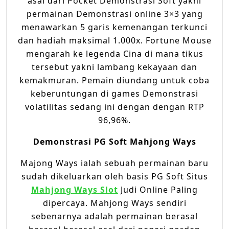
asal dari Pocket Demonstrasi Soft yakni
permainan Demonstrasi online 3×3 yang
menawarkan 5 garis kemenangan terkunci
dan hadiah maksimal 1.000x. Fortune Mouse
mengarah ke legenda Cina di mana tikus
tersebut yakni lambang kekayaan dan
kemakmuran. Pemain diundang untuk coba
keberuntungan di games Demonstrasi
volatilitas sedang ini dengan dengan RTP
96,96%.
Demonstrasi PG Soft Mahjong Ways
Majong Ways ialah sebuah permainan baru
sudah dikeluarkan oleh basis PG Soft Situs
Mahjong Ways Slot
Judi Online Paling
dipercaya. Mahjong Ways sendiri
sebenarnya adalah permainan berasal