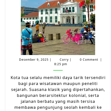
Pesona
Sejarah
dan
Lanskap
Alam
Memikat
Desember
Corry
Desember 9, 2025
|
Corry
|
0 Comment
|
9,
8:25 pm
2025
Kota tua selalu memiliki daya tarik tersendiri
bagi para wisatawan maupun peneliti
sejarah. Suasana klasik yang dipertahankan,
bangunan berarsitektur kolonial, serta
jalanan berbatu yang masih tersisa
membawa pengunjung seolah kembali ke