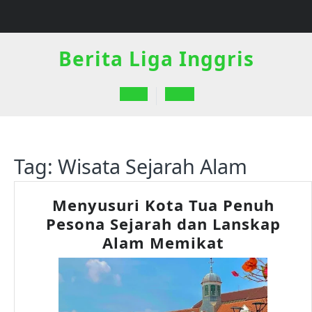
Skip
to
content
Berita Liga Inggris
Open
Button
Tag:
Wisata Sejarah Alam
Menyusuri Kota Tua Penuh
Pesona Sejarah dan Lanskap
Menyusuri
Alam Memikat
Kota
Tua
Penuh