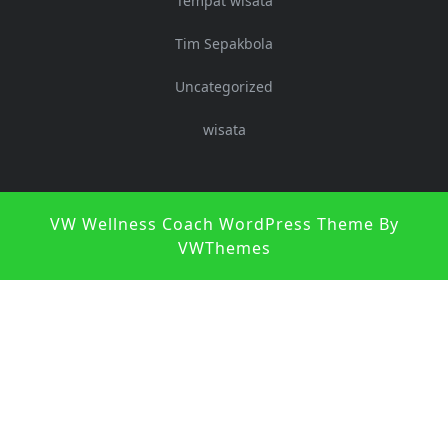
Tempat wisata
Tim Sepakbola
Uncategorized
wisata
S
VW Wellness Coach WordPress Theme
By
U
VWThemes