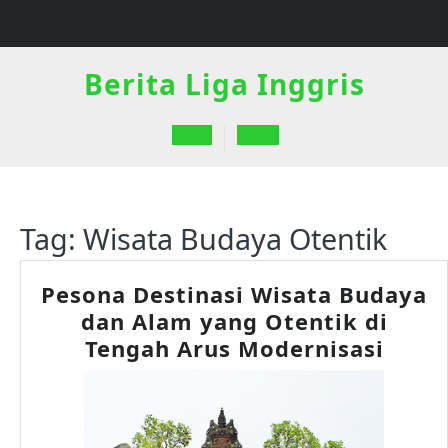
Skip
to
content
Berita Liga Inggris
Open
Button
Tag:
Wisata Budaya Otentik
Pesona Destinasi Wisata Budaya
dan Alam yang Otentik di
Peso
Tengah Arus Modernisasi
Desti
Wisa
Buda