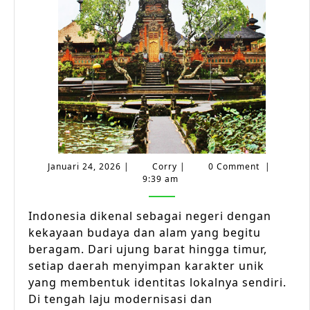
dan
Alam
yang
Oten
di
Teng
Arus
Mode
Januari
Corry
Januari 24, 2026
|
Corry
|
0 Comment
|
24,
9:39 am
2026
Indonesia dikenal sebagai negeri dengan
kekayaan budaya dan alam yang begitu
beragam. Dari ujung barat hingga timur,
setiap daerah menyimpan karakter unik
yang membentuk identitas lokalnya sendiri.
Di tengah laju modernisasi dan