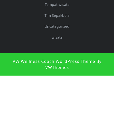
Tempat wisata
Tim Sepakbola
Uncategorized
wisata
S
VW Wellness Coach WordPress Theme
By
U
VWThemes