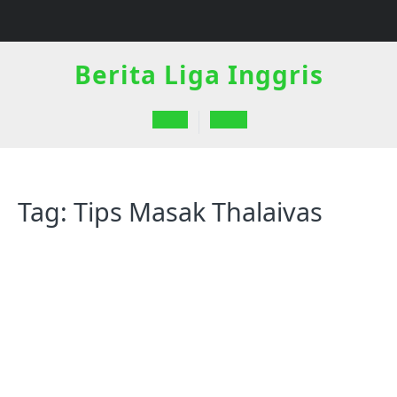
Skip
to
content
Berita Liga Inggris
Open
Button
Tag:
Tips Masak Thalaivas