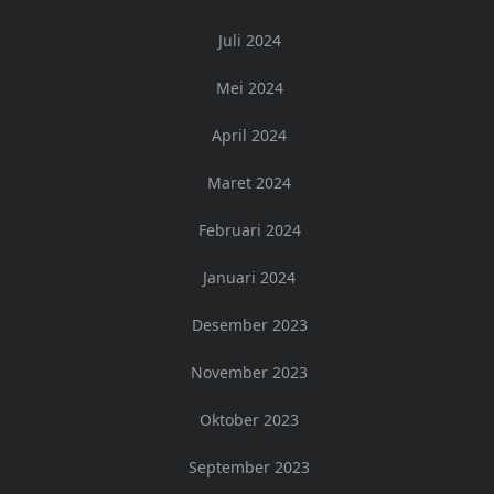
Juli 2024
Mei 2024
April 2024
Maret 2024
Februari 2024
Januari 2024
Desember 2023
November 2023
Oktober 2023
September 2023