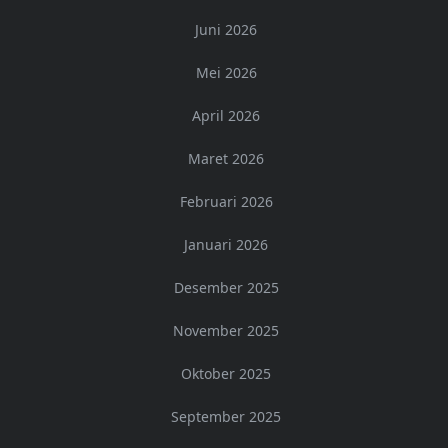
Juni 2026
Mei 2026
April 2026
Maret 2026
Februari 2026
Januari 2026
Desember 2025
November 2025
Oktober 2025
September 2025