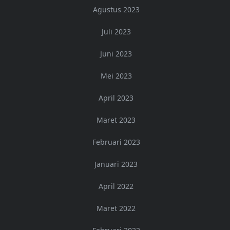
Agustus 2023
Juli 2023
Juni 2023
Mei 2023
April 2023
Maret 2023
Februari 2023
Januari 2023
April 2022
Maret 2022