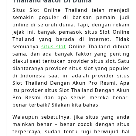
Thailand Gacor Di Dunia
Gacor
Di
Situs Slot Online Thailand telah menjadi
Dunia
semakin populer di barisan pemain judi
online di seluruh dunia. Tapi, dengan rekam
jejak ini, banyak pemasok situs Slot Online
Thailand yang berada di internet. Tidak
semuanya
situs slot
Online Thailand dibuat
sama, dan ada banyak faktor yang penting
diakui saat tentukan provider situs slot. Satu
diantaranya provider situs slot yang populer
di Indonesia saat ini adalah provider situs
Slot Thailand Dengan Akun Pro Resmi. Apa
itu provider situs Slot Thailand Dengan Akun
Pro Resmi dan apa servis mereka benar-
benar terbaik? Silakan kita bahas.
Walaupun sebetulnya, jika situs yang anda
mainkan benar – benar cocok dengan situs
terpercaya, sudah tentu rugi berwujud hal