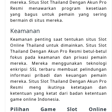
mereka. Situs Slot Thailand Dengan Akun Pro
Resmi menawarkan program kesetiaan
yang bagus untuk pemain yang sering
bermain di situs mereka.
Keamanan
Keamanan penting saat tentukan situs Slot
Online Thailand untuk dimainkan. Situs Slot
Thailand Dengan Akun Pro Resmi betul-betul
fokus pada keamanan dan privasi pemain
mereka. Mereka menggunakan teknologi
enkripsi SSL terbaru membuat pelindungan
informasi pribadi dan keuangan pemain
mereka. Situs Slot Thailand Dengan Akun Pro
Resmi meng ikutinya ketetapan dan
ketentuan yang ketat dari badan ketentuan
game online Indonesia.
Pilihan Game Slot Online