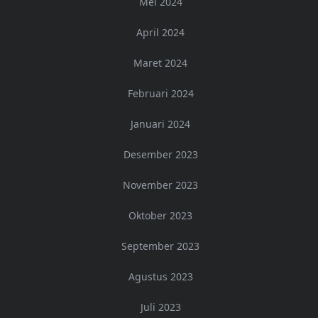
Mei 2024
April 2024
Maret 2024
Februari 2024
Januari 2024
Desember 2023
November 2023
Oktober 2023
September 2023
Agustus 2023
Juli 2023