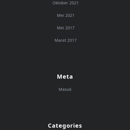
Oktober 2021
Mei 2021
Mei 2017
Maret 2017
Meta
Masuk
Categories