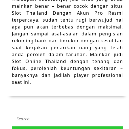
mainkan benar – benar cocok dengan situs
Slot Thailand Dengan Akun Pro Resmi
terpercaya, sudah tentu rugi berwujud hal
apa pun akan terbebas dengan maksimal.
Jangan sampai asal-asalan dalam pengisian
rekening bank dan berekor dengan kesulitan
saat kerjakan penarikan uang yang telah
anda peroleh dalam taruhan. Mainkan judi
Slot Online Thailand dengan tenang dan
fokus, perolehlah keuntungan sekitaran –
banyaknya dan jadilah player professional
saat ini.
Search
for: