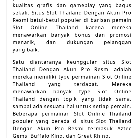
kualitas grafis dan gameplay yang bagus
sekali. Situs Slot Thailand Dengan Akun Pro
Resmi betul-betul populer di barisan pemain
Slot Online Thailand karena mereka
menawarkan banyak bonus dan promosi
menarik, dan dukungan pelanggan
yang baik.
Satu diantaranya keunggulan situs Slot
Thailand Dengan Akun Pro Resmi adalah
mereka memiliki type permainan Slot Online
Thailand yang terdapat. Mereka
menawarkan banyak type Slot Online
Thailand dengan topik yang tidak sama,
sampai ada sesuatu hal untuk setiap pemain.
Beberapa permainan Slot Online Thailand
populer yang berada di situs Slot Thailand
Dengan Akun Pro Resmi termasuk Aztec
Gems, Buffalo King, dan Great Rhino.