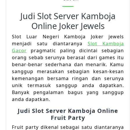
2023
Kamboja
Online
Judi Slot Server Kamboja
Joker
Online Joker Jewels
Jewels
Slot Luar Negeri Kamboja Joker jewels
menjadi satu diantaranya
Slot Kamboja
Gacor
pragmatic paling dicintai sebagian
orang sebab serunya berasal dari games itu
benar-benar sederhana dan menarik. Kamu
sanggup merasakan sebagian kesan-kesan
kemenangan bersama ringan dan serunya
unik termasuk sanggup anda dapatkan.
Banyak pengalaman bagus yang sanggup
anda dapatkan.
Judi Slot Server Kamboja Online
Fruit Party
Fruit party dikenal sebagai satu diantaranya