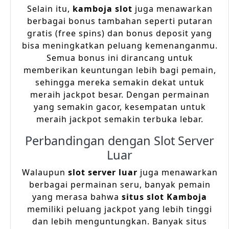
Selain itu,
kamboja slot
juga menawarkan
berbagai bonus tambahan seperti putaran
gratis (free spins) dan bonus deposit yang
bisa meningkatkan peluang kemenanganmu.
Semua bonus ini dirancang untuk
memberikan keuntungan lebih bagi pemain,
sehingga mereka semakin dekat untuk
meraih jackpot besar. Dengan permainan
yang semakin gacor, kesempatan untuk
meraih jackpot semakin terbuka lebar.
Perbandingan dengan Slot Server
Luar
Walaupun
slot server luar
juga menawarkan
berbagai permainan seru, banyak pemain
yang merasa bahwa
situs slot Kamboja
memiliki peluang jackpot yang lebih tinggi
dan lebih menguntungkan. Banyak situs