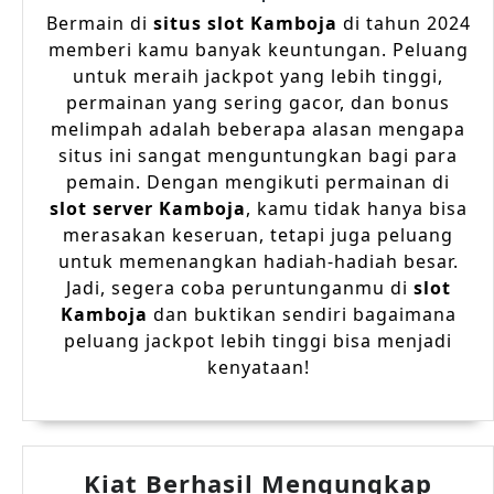
Bermain di
situs slot Kamboja
di tahun 2024
memberi kamu banyak keuntungan. Peluang
untuk meraih jackpot yang lebih tinggi,
permainan yang sering gacor, dan bonus
melimpah adalah beberapa alasan mengapa
situs ini sangat menguntungkan bagi para
pemain. Dengan mengikuti permainan di
slot server Kamboja
, kamu tidak hanya bisa
merasakan keseruan, tetapi juga peluang
untuk memenangkan hadiah-hadiah besar.
Jadi, segera coba peruntunganmu di
slot
Kamboja
dan buktikan sendiri bagaimana
peluang jackpot lebih tinggi bisa menjadi
kenyataan!
Kiat Berhasil Mengungkap