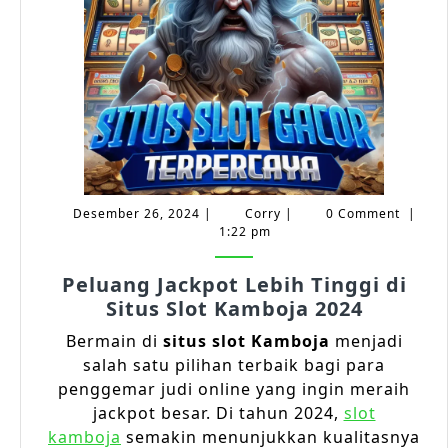
Situs
Slot
Kamb
2024
Desember
Corry
Desember 26, 2024
|
Corry
|
0 Comment
|
26,
1:22 pm
2024
Peluang Jackpot Lebih Tinggi di
Situs Slot Kamboja 2024
Bermain di
situs slot Kamboja
menjadi
salah satu pilihan terbaik bagi para
penggemar judi online yang ingin meraih
jackpot besar. Di tahun 2024,
slot
kamboja
semakin menunjukkan kualitasnya