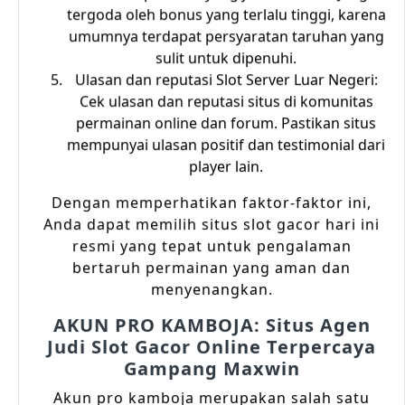
tergoda oleh bonus yang terlalu tinggi, karena
umumnya terdapat persyaratan taruhan yang
sulit untuk dipenuhi.
Ulasan dan reputasi Slot Server Luar Negeri:
Cek ulasan dan reputasi situs di komunitas
permainan online dan forum. Pastikan situs
mempunyai ulasan positif dan testimonial dari
player lain.
Dengan memperhatikan faktor-faktor ini,
Anda dapat memilih situs slot gacor hari ini
resmi yang tepat untuk pengalaman
bertaruh permainan yang aman dan
menyenangkan.
AKUN PRO KAMBOJA: Situs Agen
Judi Slot Gacor Online Terpercaya
Gampang Maxwin
Akun pro kamboja merupakan salah satu