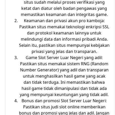
situs sudah melalui proses verifikasi yang
ketat dan diatur oleh badan pengawas yang
memastikan keamanan dan integritas game.
Keamanan dan privasi akun pro kamboja:
Pastikan situs memakai teknologi enkripsi SSL
dan protokol keamanan lainnya untuk
melindungi data dan informasi pribadi Anda.
Selain itu, pastikan situs mempunyai kebijakan
privasi yang jelas dan transparan.
Game Slot Server Luar Negeri yang adil:
Pastikan situs memakai sistem RNG (Random
Number Generator) yang adil dan transparan
untuk menghasilkan hasil game yang acak
dan tidak terduga. Ini memastikan bahwa
hasil game tidak dimanipulasi dan tidak ada
yang mempunyai keuntungan yang tidak adil.
Bonus dan promosi Slot Server Luar Negeri:
Pastikan situs judi slot online memberikan
bonus dan promosi yang jelas dan adil. Jangan