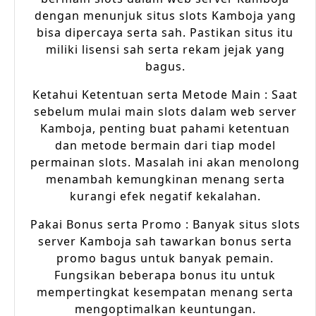
dengan menunjuk situs slots Kamboja yang
bisa dipercaya serta sah. Pastikan situs itu
miliki lisensi sah serta rekam jejak yang
bagus.
Ketahui Ketentuan serta Metode Main : Saat
sebelum mulai main slots dalam web server
Kamboja, penting buat pahami ketentuan
dan metode bermain dari tiap model
permainan slots. Masalah ini akan menolong
menambah kemungkinan menang serta
kurangi efek negatif kekalahan.
Pakai Bonus serta Promo : Banyak situs slots
server Kamboja sah tawarkan bonus serta
promo bagus untuk banyak pemain.
Fungsikan beberapa bonus itu untuk
mempertingkat kesempatan menang serta
mengoptimalkan keuntungan.