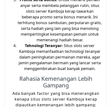
anyar serta membela pelanggan rutin, situs
slots server Kamboja kerap tawarkan
beberapa promo serta bonus menarik. Ini
terhitung bonus sambutan, perputaran gratis,
serta hadiah yang lain yang bisa menolong
mempertingkat kesempatan pemain untuk
memenangi hadiah besar.
Tehnologi Teranyar:
Situs slots server
Kamboja memanfaatkan technologi teranyar
dalam peningkatan permainan mereka, agar
jamin pengalaman bermain yang lancar serta
menggembirakan buat banyak pemain.
Rahasia Kemenangan Lebih
Gampang
Ada banyak factor yang bisa menerangkan
kenapa situs slots server Kamboja kerap
dipautkan kemenangan lebih gampang: