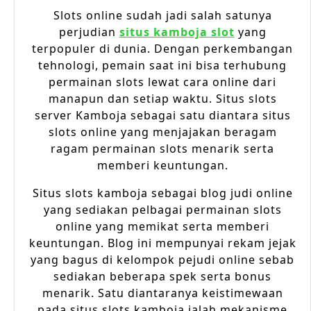
Slots online sudah jadi salah satunya
perjudian
situs kamboja slot
yang
terpopuler di dunia. Dengan perkembangan
tehnologi, pemain saat ini bisa terhubung
permainan slots lewat cara online dari
manapun dan setiap waktu. Situs slots
server Kamboja sebagai satu diantara situs
slots online yang menjajakan beragam
ragam permainan slots menarik serta
memberi keuntungan.
Situs slots kamboja sebagai blog judi online
yang sediakan pelbagai permainan slots
online yang memikat serta memberi
keuntungan. Blog ini mempunyai rekam jejak
yang bagus di kelompok pejudi online sebab
sediakan beberapa spek serta bonus
menarik. Satu diantaranya keistimewaan
pada situs slots kamboja ialah mekanisme