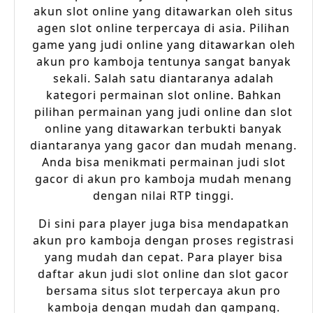
akun slot online yang ditawarkan oleh situs
agen slot online terpercaya di asia. Pilihan
game yang judi online yang ditawarkan oleh
akun pro kamboja tentunya sangat banyak
sekali. Salah satu diantaranya adalah
kategori permainan slot online. Bahkan
pilihan permainan yang judi online dan slot
online yang ditawarkan terbukti banyak
diantaranya yang gacor dan mudah menang.
Anda bisa menikmati permainan judi slot
gacor di akun pro kamboja mudah menang
dengan nilai RTP tinggi.
Di sini para player juga bisa mendapatkan
akun pro kamboja dengan proses registrasi
yang mudah dan cepat. Para player bisa
daftar akun judi slot online dan slot gacor
bersama situs slot terpercaya akun pro
kamboja dengan mudah dan gampang.