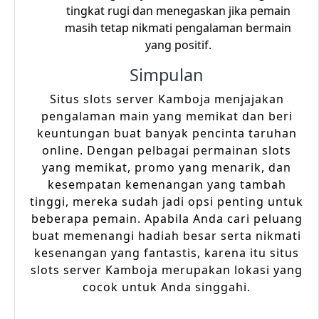
tingkat rugi dan menegaskan jika pemain
masih tetap nikmati pengalaman bermain
yang positif.
Simpulan
Situs slots server Kamboja menjajakan
pengalaman main yang memikat dan beri
keuntungan buat banyak pencinta taruhan
online. Dengan pelbagai permainan slots
yang memikat, promo yang menarik, dan
kesempatan kemenangan yang tambah
tinggi, mereka sudah jadi opsi penting untuk
beberapa pemain. Apabila Anda cari peluang
buat memenangi hadiah besar serta nikmati
kesenangan yang fantastis, karena itu situs
slots server Kamboja merupakan lokasi yang
cocok untuk Anda singgahi.