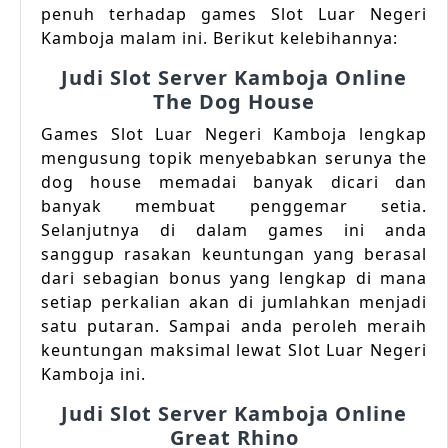
penuh terhadap games Slot Luar Negeri
Kamboja malam ini. Berikut kelebihannya:
Judi Slot Server Kamboja Online
The Dog House
Games Slot Luar Negeri Kamboja lengkap
mengusung topik menyebabkan serunya the
dog house memadai banyak dicari dan
banyak membuat penggemar setia.
Selanjutnya di dalam games ini anda
sanggup rasakan keuntungan yang berasal
dari sebagian bonus yang lengkap di mana
setiap perkalian akan di jumlahkan menjadi
satu putaran. Sampai anda peroleh meraih
keuntungan maksimal lewat Slot Luar Negeri
Kamboja ini.
Judi Slot Server Kamboja Online
Great Rhino