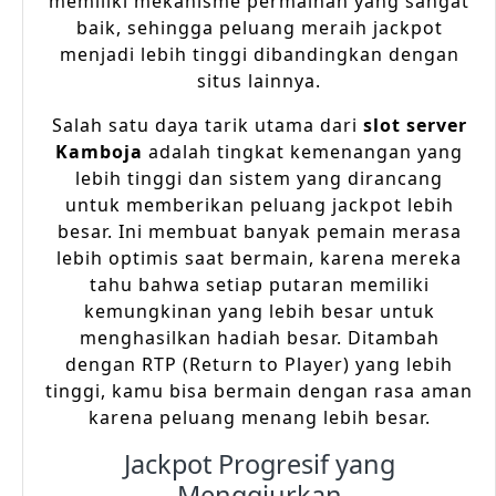
memiliki mekanisme permainan yang sangat
baik, sehingga peluang meraih jackpot
menjadi lebih tinggi dibandingkan dengan
situs lainnya.
Salah satu daya tarik utama dari
slot server
Kamboja
adalah tingkat kemenangan yang
lebih tinggi dan sistem yang dirancang
untuk memberikan peluang jackpot lebih
besar. Ini membuat banyak pemain merasa
lebih optimis saat bermain, karena mereka
tahu bahwa setiap putaran memiliki
kemungkinan yang lebih besar untuk
menghasilkan hadiah besar. Ditambah
dengan RTP (Return to Player) yang lebih
tinggi, kamu bisa bermain dengan rasa aman
karena peluang menang lebih besar.
Jackpot Progresif yang
Menggiurkan