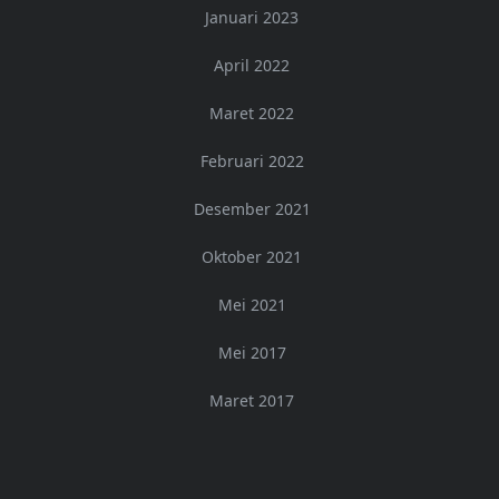
Januari 2023
April 2022
Maret 2022
Februari 2022
Desember 2021
Oktober 2021
Mei 2021
Mei 2017
Maret 2017