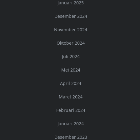
Januari 2025
Desember 2024
November 2024
Oktober 2024
Juli 2024
Mei 2024
April 2024
Maret 2024
Februari 2024
Januari 2024
Desember 2023