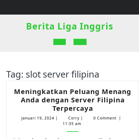
Skip
to
content
Berita Liga Inggris
Open
Button
Tag:
slot server filipina
Meningkatkan Peluang Menang
Anda dengan Server Filipina
Meningkatk
Terpercaya
Peluang
Januari
Corry
Januari 19, 2024
|
Corry
|
0 Comment
|
Menang
19,
11:35 am
2024
Anda