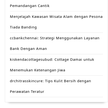
Pemandangan Cantik
Menjelajah Kawasan Wisata Alam dengan Pesona
Tiada Banding
ccbankchennai: Strategi Menggunakan Layanan
Bank Dengan Aman
kiskendacottagesubud: Cottage Damai untuk
Menemukan Ketenangan Jiwa
drchitrasskincure: Tips Kulit Bersih dengan
Perawatan Teratur