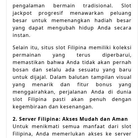
pengalaman bermain tradisional. Slot
jackpot progresif menawarkan peluang
besar untuk memenangkan hadiah besar
yang dapat mengubah hidup Anda secara
instan.
Selain itu, situs slot Filipina memiliki koleksi
permainan yang terus diperbarui,
memastikan bahwa Anda tidak akan pernah
bosan dan selalu ada sesuatu yang baru
untuk dijajal. Dalam balutan tampilan visual
yang menarik dan fitur bonus yang
menggairahkan, perjalanan Anda di dunia
slot Filipina pasti akan penuh dengan
kegembiraan dan kesenangan.
2. Server Filipina: Akses Mudah dan Aman
Untuk menikmati semua manfaat dari slot
Filipina, Anda memerlukan akses ke server