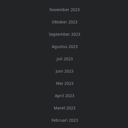
November 2023
Oktober 2023
September 2023
Agustus 2023
Juli 2023
Juni 2023
Mei 2023
April 2023
Maret 2023
Februari 2023