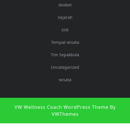
sbobet
Sejarah
slot
Tempat wisata
Tim Sepakbola
Uncategorized
wisata
S
VW Wellness Coach WordPress Theme
By
U
VWThemes