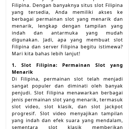
Filipina. Dengan banyaknya situs slot Filipina
yang tersedia, Anda memiliki akses ke
berbagai permainan slot yang menarik dan
menarik, lengkap dengan tampilan yang
indah dan antarmuka yang mudah
digunakan. Jadi, apa yang membuat slot
Filipina dan server Filipina begitu istimewa?
Mari kita bahas lebih lanjut!
1. Slot Filipina: Permainan Slot yang
Menarik
Di Filipina, permainan slot telah menjadi
sangat populer dan diminati oleh banyak
penjudi. Slot Filipina menawarkan berbagai
jenis permainan slot yang menarik, termasuk
slot video, slot klasik, dan slot jackpot
progresif. Slot video menyajikan tampilan
yang indah dan efek suara yang mendalam,
sementara slot klasik memberikan