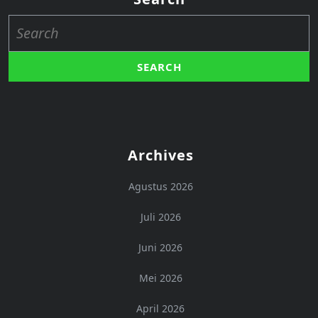
Search
for:
Archives
Agustus 2026
Juli 2026
Juni 2026
Mei 2026
April 2026