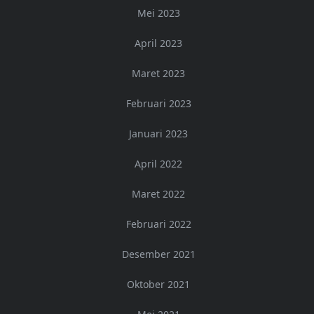
Mei 2023
April 2023
Maret 2023
Februari 2023
Januari 2023
April 2022
Maret 2022
Februari 2022
Desember 2021
Oktober 2021