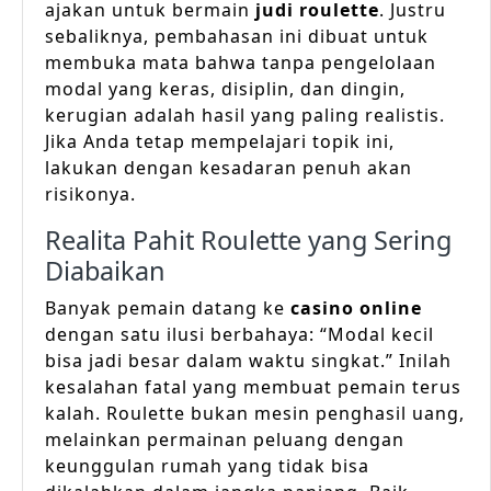
ajakan untuk bermain
judi roulette
. Justru
sebaliknya, pembahasan ini dibuat untuk
membuka mata bahwa tanpa pengelolaan
modal yang keras, disiplin, dan dingin,
kerugian adalah hasil yang paling realistis.
Jika Anda tetap mempelajari topik ini,
lakukan dengan kesadaran penuh akan
risikonya.
Realita Pahit Roulette yang Sering
Diabaikan
Banyak pemain datang ke
casino online
dengan satu ilusi berbahaya: “Modal kecil
bisa jadi besar dalam waktu singkat.” Inilah
kesalahan fatal yang membuat pemain terus
kalah. Roulette bukan mesin penghasil uang,
melainkan permainan peluang dengan
keunggulan rumah yang tidak bisa