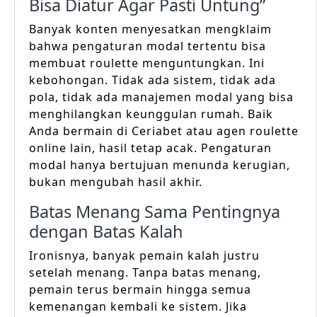
Bisa Diatur Agar Pasti Untung”
Banyak konten menyesatkan mengklaim
bahwa pengaturan modal tertentu bisa
membuat roulette menguntungkan. Ini
kebohongan. Tidak ada sistem, tidak ada
pola, tidak ada manajemen modal yang bisa
menghilangkan keunggulan rumah. Baik
Anda bermain di Ceriabet atau agen roulette
online lain, hasil tetap acak. Pengaturan
modal hanya bertujuan menunda kerugian,
bukan mengubah hasil akhir.
Batas Menang Sama Pentingnya
dengan Batas Kalah
Ironisnya, banyak pemain kalah justru
setelah menang. Tanpa batas menang,
pemain terus bermain hingga semua
kemenangan kembali ke sistem. Jika