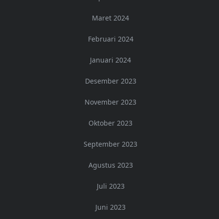
Maret 2024
Februari 2024
Januari 2024
Desember 2023
November 2023
Oktober 2023
September 2023
Agustus 2023
Juli 2023
Juni 2023