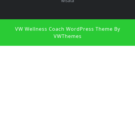
wisata
S
VW Wellness Coach WordPress Theme
By
U
VWThemes