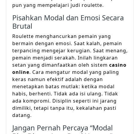
pun yang mempelajari judi roulette.
Pisahkan Modal dan Emosi Secara
Brutal
Roulette menghancurkan pemain yang
bermain dengan emosi. Saat kalah, pemain
terpancing mengejar kerugian. Saat menang,
pemain menjadi serakah. Inilah lingkaran
setan yang dimanfaatkan oleh sistem
casino
online
. Cara mengatur modal yang paling
keras namun efektif adalah dengan
menetapkan batas mutlak: ketika modal
habis, berhenti. Tidak ada isi ulang. Tidak
ada kompromi. Disiplin seperti ini jarang
dimiliki, tetapi tanpa itu, kekalahan pasti
datang.
Jangan Pernah Percaya “Modal