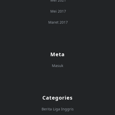
Mei 2021
Mei 2017
Maret 2017
Meta
Masuk
Categories
Berita Liga Inggris