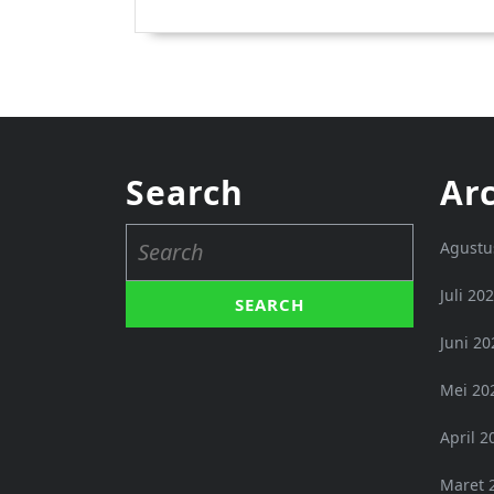
Search
Ar
Search
Agustu
for:
Juli 20
Juni 20
Mei 20
April 2
Maret 