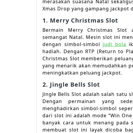
merasakan suasana Natal sekaligus
Xmas Drop yang gampang jackpot d
1.
Merry Christmas Slot
Bermain Merry Christmas Slot 
semangat Natal. Mesin slot ini me
dengan simbol-simbol
judi bola
ik
hadiah. Dengan RTP (Return to Pla
Christmas Slot memberikan peluang
yang menarik akan memudahkan pe
meningkatkan peluang jackpot.
2.
Jingle Bells Slot
Jingle Bells Slot adalah salah satu
Dengan permainan yang sede
menghadirkan simbol-simbol seperti
dari slot ini adalah mode “Win On
banyak cara untuk menang pada s
membuat slot ini layak dicoba b