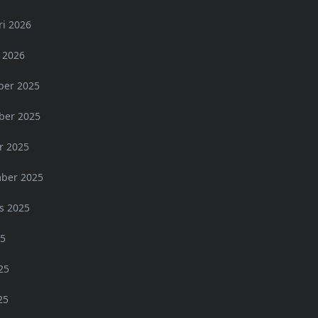
ri 2026
 2026
er 2025
er 2025
r 2025
ber 2025
s 2025
25
25
25