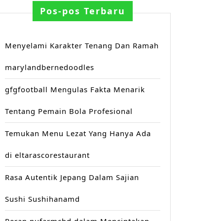
Pos-pos Terbaru
Menyelami Karakter Tenang Dan Ramah
marylandbernedoodles
gfgfootball Mengulas Fakta Menarik
Tentang Pemain Bola Profesional
Temukan Menu Lezat Yang Hanya Ada
di eltarascorestaurant
Rasa Autentik Jepang Dalam Sajian
Sushi Sushihanamd