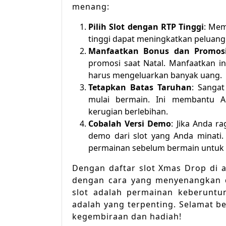
menang:
Pilih Slot dengan RTP Tinggi
: Mem
tinggi dapat meningkatkan peluan
Manfaatkan Bonus dan Promos
promosi saat Natal. Manfaatkan i
harus mengeluarkan banyak uang.
Tetapkan Batas Taruhan
: Sanga
mulai bermain. Ini membantu A
kerugian berlebihan.
Cobalah Versi Demo
: Jika Anda r
demo dari slot yang Anda minat
permainan sebelum bermain untuk 
Dengan daftar slot Xmas Drop di 
dengan cara yang menyenangkan 
slot adalah permainan keberunt
adalah yang terpenting. Selamat 
kegembiraan dan hadiah!