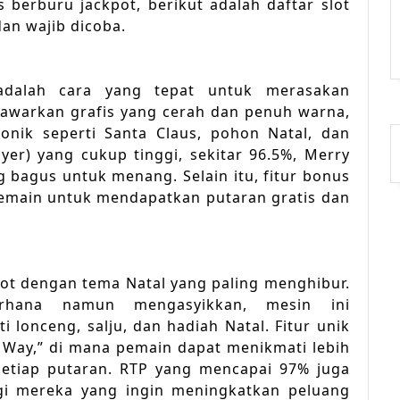
 berburu jackpot, berikut adalah daftar slot
an wajib dicoba.
adalah cara yang tepat untuk merasakan
nawarkan grafis yang cerah dan penuh warna,
onik seperti Santa Claus, pohon Natal, dan
yer) yang cukup tinggi, sekitar 96.5%, Merry
 bagus untuk menang. Selain itu, fitur bonus
main untuk mendapatkan putaran gratis dan
 slot dengan tema Natal yang paling menghibur.
rhana namun mengasyikkan, mesin ini
 lonceng, salju, dan hadiah Natal. Fitur unik
e Way,” di mana pemain dapat menikmati lebih
etiap putaran. RTP yang mencapai 97% juga
agi mereka yang ingin meningkatkan peluang