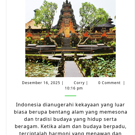
dan
Tradisi
Budaya
dalam
Wisata
Menaw
Nusant
Desember
Corry
Desember 16, 2025
|
Corry
|
0 Comment
|
16,
10:16 pm
2025
Indonesia dianugerahi kekayaan yang luar
biasa berupa bentang alam yang memesona
dan tradisi budaya yang hidup serta
beragam. Ketika alam dan budaya berpadu,
terciptalah harmoni yang menawan dan