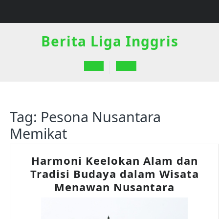
Skip
to
content
Berita Liga Inggris
Open
Button
Tag:
Pesona Nusantara
Memikat
Harmoni Keelokan Alam dan
Tradisi Budaya dalam Wisata
Harmon
Menawan Nusantara
Keelok
Alam