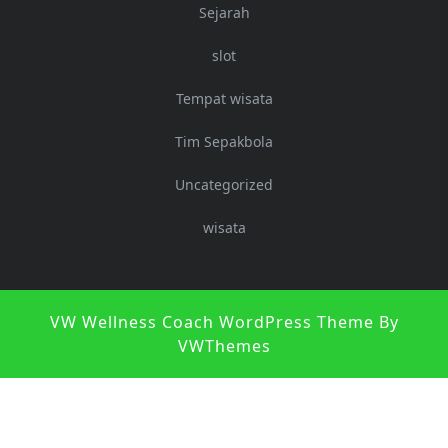
Sejarah
slot
Tempat wisata
Tim Sepakbola
Uncategorized
wisata
S
VW Wellness Coach WordPress Theme
By
U
VWThemes