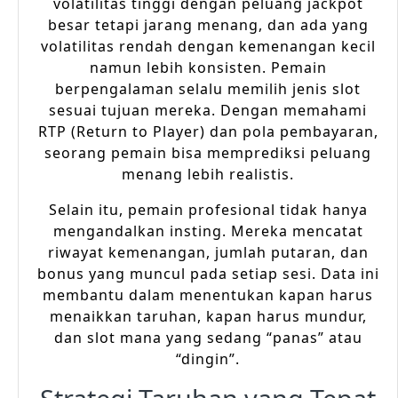
volatilitas tinggi dengan peluang jackpot
besar tetapi jarang menang, dan ada yang
volatilitas rendah dengan kemenangan kecil
namun lebih konsisten. Pemain
berpengalaman selalu memilih jenis slot
sesuai tujuan mereka. Dengan memahami
RTP (Return to Player) dan pola pembayaran,
seorang pemain bisa memprediksi peluang
menang lebih realistis.
Selain itu, pemain profesional tidak hanya
mengandalkan insting. Mereka mencatat
riwayat kemenangan, jumlah putaran, dan
bonus yang muncul pada setiap sesi. Data ini
membantu dalam menentukan kapan harus
menaikkan taruhan, kapan harus mundur,
dan slot mana yang sedang “panas” atau
“dingin”.