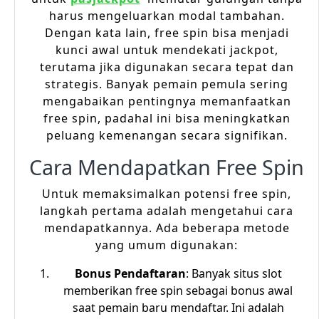
harus mengeluarkan modal tambahan.
Dengan kata lain, free spin bisa menjadi
kunci awal untuk mendekati jackpot,
terutama jika digunakan secara tepat dan
strategis. Banyak pemain pemula sering
mengabaikan pentingnya memanfaatkan
free spin, padahal ini bisa meningkatkan
peluang kemenangan secara signifikan.
Cara Mendapatkan Free Spin
Untuk memaksimalkan potensi free spin,
langkah pertama adalah mengetahui cara
mendapatkannya. Ada beberapa metode
yang umum digunakan:
Bonus Pendaftaran
: Banyak situs slot
memberikan free spin sebagai bonus awal
saat pemain baru mendaftar. Ini adalah