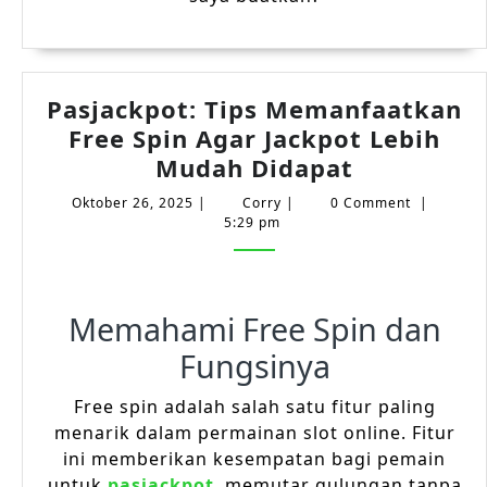
Pasjackpot: Tips Memanfaatkan
Free Spin Agar Jackpot Lebih
Pasjackpo
Mudah Didapat
Tips
Oktober
Corry
Oktober 26, 2025
|
Corry
|
0 Comment
|
Memanfaa
26,
5:29 pm
2025
Free
Spin
Agar
Memahami Free Spin dan
Jackpot
Fungsinya
Lebih
Mudah
Free spin adalah salah satu fitur paling
Didapat
menarik dalam permainan slot online. Fitur
ini memberikan kesempatan bagi pemain
untuk
pasjackpot
memutar gulungan tanpa