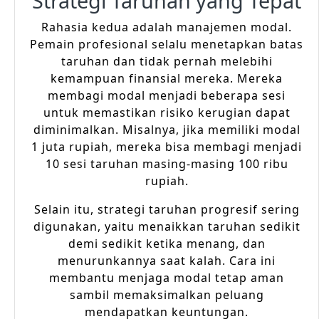
Strategi Taruhan yang Tepat
Rahasia kedua adalah manajemen modal.
Pemain profesional selalu menetapkan batas
taruhan dan tidak pernah melebihi
kemampuan finansial mereka. Mereka
membagi modal menjadi beberapa sesi
untuk memastikan risiko kerugian dapat
diminimalkan. Misalnya, jika memiliki modal
1 juta rupiah, mereka bisa membagi menjadi
10 sesi taruhan masing-masing 100 ribu
rupiah.
Selain itu, strategi taruhan progresif sering
digunakan, yaitu menaikkan taruhan sedikit
demi sedikit ketika menang, dan
menurunkannya saat kalah. Cara ini
membantu menjaga modal tetap aman
sambil memaksimalkan peluang
mendapatkan keuntungan.