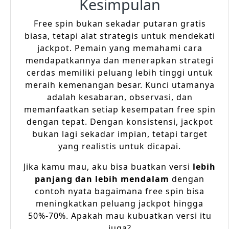
Kesimpulan
Free spin bukan sekadar putaran gratis
biasa, tetapi alat strategis untuk mendekati
jackpot. Pemain yang memahami cara
mendapatkannya dan menerapkan strategi
cerdas memiliki peluang lebih tinggi untuk
meraih kemenangan besar. Kunci utamanya
adalah kesabaran, observasi, dan
memanfaatkan setiap kesempatan free spin
dengan tepat. Dengan konsistensi, jackpot
bukan lagi sekadar impian, tetapi target
yang realistis untuk dicapai.
Jika kamu mau, aku bisa buatkan versi
lebih
panjang dan lebih mendalam
dengan
contoh nyata bagaimana free spin bisa
meningkatkan peluang jackpot hingga
50%-70%. Apakah mau kubuatkan versi itu
juga?