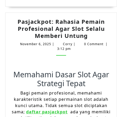
Pasjackpot: Rahasia Pemain
Profesional Agar Slot Selalu
Pasjackpo
Memberi Untung
Rahasia
November
Corry
November 6, 2025
|
Corry
|
0 Comment
|
Pemain
6,
3:12 pm
2025
Profesion
Agar
Slot
Memahami Dasar Slot Agar
Selalu
Strategi Tepat
Memberi
Untung
Bagi pemain profesional, memahami
karakteristik setiap permainan slot adalah
kunci utama. Tidak semua slot diciptakan
sama;
daftar pasjackpot
ada yang memiliki