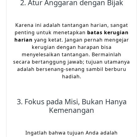
2. Atur Anggaran dengan Bijak
Karena ini adalah tantangan harian, sangat
penting untuk menetapkan
batas kerugian
harian
yang ketat. Jangan pernah mengejar
kerugian dengan harapan bisa
menyelesaikan tantangan. Bermainlah
secara bertanggung jawab; tujuan utamanya
adalah bersenang-senang sambil berburu
hadiah.
3. Fokus pada Misi, Bukan Hanya
Kemenangan
Ingatlah bahwa tujuan Anda adalah