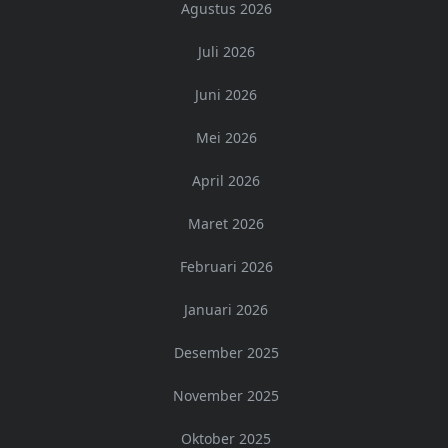
Agustus 2026
Juli 2026
Juni 2026
Mei 2026
April 2026
Maret 2026
Februari 2026
Januari 2026
Desember 2025
November 2025
Oktober 2025