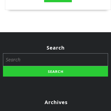
Search
Search
for:
Archives