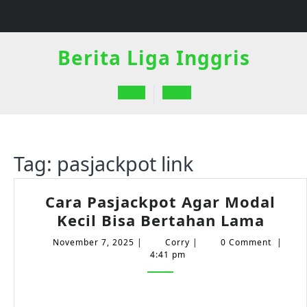
Skip
to
content
Berita Liga Inggris
Open
Button
Tag:
pasjackpot link
Cara Pasjackpot Agar Modal
Cara
Kecil Bisa Bertahan Lama
Pasj
November
Corry
November 7, 2025
|
Corry
|
0 Comment
|
Agar
7,
4:41 pm
2025
Moda
Kecil