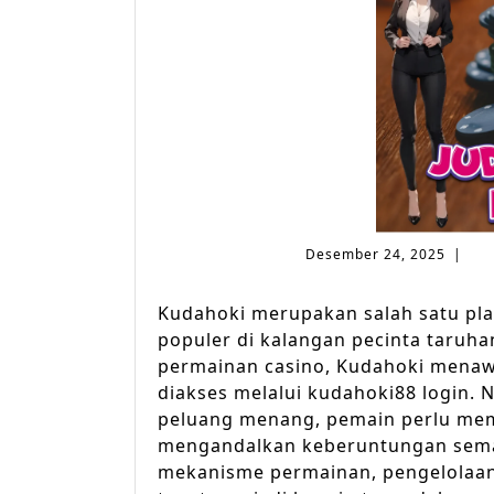
Desem
Desember 24, 2025
|
24,
2025
Kudahoki merupakan salah satu pl
populer di kalangan pecinta taruhan
permainan casino, Kudahoki menawa
diakses melalui kudahoki88 login
peluang menang, pemain perlu memil
mengandalkan keberuntungan sem
mekanisme permainan, pengelolaan