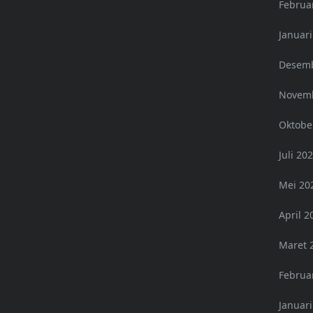
Februa
Januari
Desemb
Novemb
Oktobe
Juli 20
Mei 20
April 2
Maret 
Februa
Januari