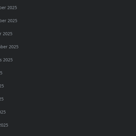
er 2025
er 2025
r 2025
ber 2025
s 2025
25
25
25
025
2025