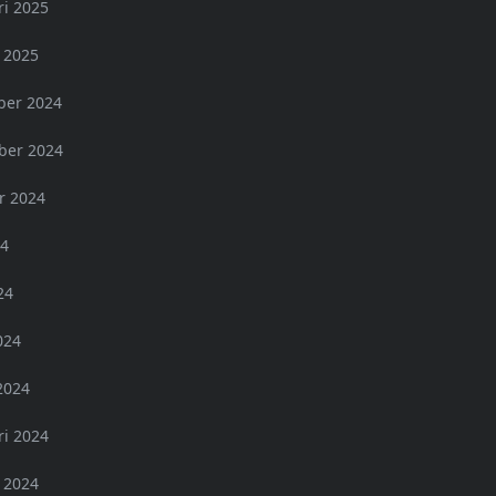
ri 2025
 2025
er 2024
er 2024
r 2024
24
24
024
2024
ri 2024
 2024