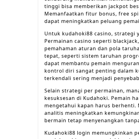
tinggi bisa memberikan jackpot besa
Memanfaatkan fitur bonus, free sp
dapat meningkatkan peluang pemai
Untuk kudahoki88 casino, strategi 
Permainan casino seperti blackjack
pemahaman aturan dan pola taruha
tepat, seperti sistem taruhan progr
dapat membantu pemain mengurangi 
kontrol diri sangat penting dalam 
terkendali sering menjadi penyeba
Selain strategi per permainan, ma
kesuksesan di Kudahoki. Pemain ha
mengetahui kapan harus berhenti. 
analitis meningkatkan kemungkina
bermain tetap menyenangkan tanpa
Kudahoki88 login memungkinkan p