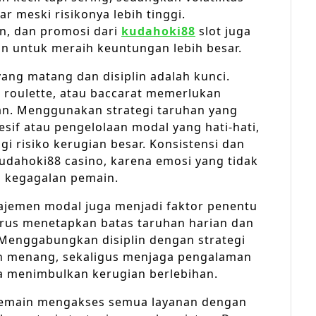
r meski risikonya lebih tinggi.
in, dan promosi dari
kudahoki88
slot juga
n untuk meraih keuntungan lebih besar.
yang matang dan disiplin adalah kunci.
, roulette, atau baccarat memerlukan
n. Menggunakan strategi taruhan yang
esif atau pengelolaan modal yang hati-hati,
risiko kerugian besar. Konsistensi dan
kudahoki88 casino, karena emosi yang tidak
b kegagalan pemain.
najemen modal juga menjadi faktor penentu
rus menetapkan batas taruhan harian dan
Menggabungkan disiplin dengan strategi
n menang, sekaligus menjaga pengalaman
 menimbulkan kerugian berlebihan.
emain mengakses semua layanan dengan