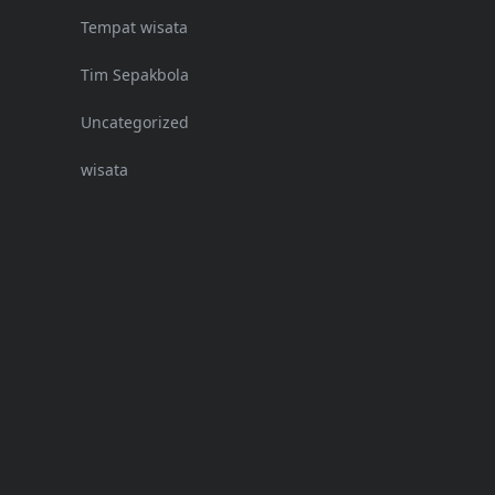
Tempat wisata
Tim Sepakbola
Uncategorized
wisata