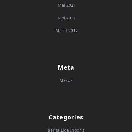
Mei 2021
Mei 2017
Maret 2017
Meta
Masuk
Categories
Berita Liga Inggris