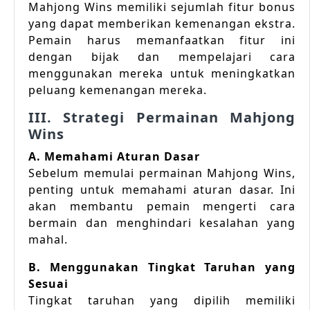
Mahjong Wins memiliki sejumlah fitur bonus
yang dapat memberikan kemenangan ekstra.
Pemain harus memanfaatkan fitur ini
dengan bijak dan mempelajari cara
menggunakan mereka untuk meningkatkan
peluang kemenangan mereka.
III. Strategi Permainan Mahjong
Wins
A. Memahami Aturan Dasar
Sebelum memulai permainan Mahjong Wins,
penting untuk memahami aturan dasar. Ini
akan membantu pemain mengerti cara
bermain dan menghindari kesalahan yang
mahal.
B. Menggunakan Tingkat Taruhan yang
Sesuai
Tingkat taruhan yang dipilih memiliki