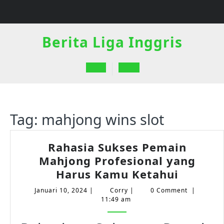
Skip
to
content
Berita Liga Inggris
Open
Button
Tag:
mahjong wins slot
Rahasia Sukses Pemain
Mahjong Profesional yang
Rahasi
Harus Kamu Ketahui
Sukses
Januari
Corry
Januari 10, 2024
|
Corry
|
0 Comment
|
Pemain
10,
11:49 am
2024
Mahjon