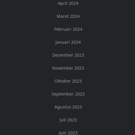
April 2024
Maret 2024
Februari 2024
Januari 2024
Desember 2023
November 2023
Oktober 2023
September 2023
Agustus 2023
Juli 2023
Juni 2023