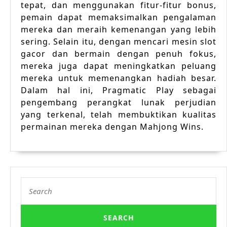
tepat, dan menggunakan fitur-fitur bonus,
pemain dapat memaksimalkan pengalaman
mereka dan meraih kemenangan yang lebih
sering. Selain itu, dengan mencari mesin slot
gacor dan bermain dengan penuh fokus,
mereka juga dapat meningkatkan peluang
mereka untuk memenangkan hadiah besar.
Dalam hal ini, Pragmatic Play sebagai
pengembang perangkat lunak perjudian
yang terkenal, telah membuktikan kualitas
permainan mereka dengan Mahjong Wins.
Search
for: