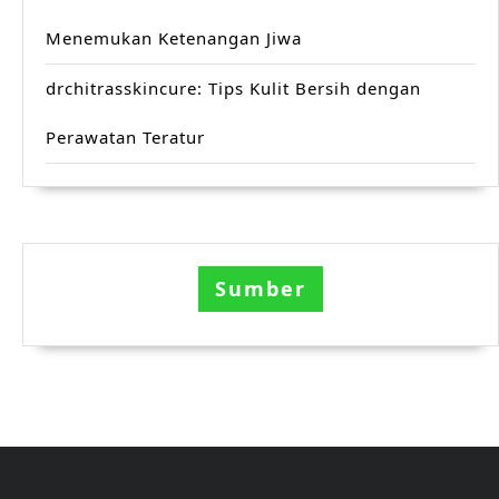
Menemukan Ketenangan Jiwa
drchitrasskincure: Tips Kulit Bersih dengan
Perawatan Teratur
Sumber