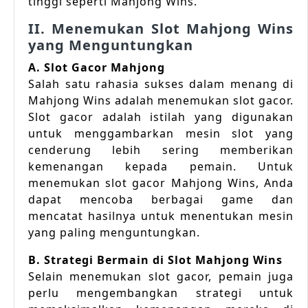
tinggi seperti Mahjong Wins.
II. Menemukan Slot Mahjong Wins
yang Menguntungkan
A. Slot Gacor Mahjong
Salah satu rahasia sukses dalam menang di
Mahjong Wins adalah menemukan slot gacor.
Slot gacor adalah istilah yang digunakan
untuk menggambarkan mesin slot yang
cenderung lebih sering memberikan
kemenangan kepada pemain. Untuk
menemukan slot gacor Mahjong Wins, Anda
dapat mencoba berbagai game dan
mencatat hasilnya untuk menentukan mesin
yang paling menguntungkan.
B. Strategi Bermain di Slot Mahjong Wins
Selain menemukan slot gacor, pemain juga
perlu mengembangkan strategi untuk