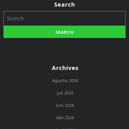
Search
Search
for:
Archives
Agustus 2026
Juli 2026
Juni 2026
Mei 2026