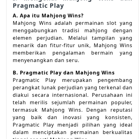
Pragmatic Play
A. Apa itu Mahjong Wins?
Mahjong Wins adalah permainan slot yang
menggabungkan tradisi mahjong dengan
elemen perjudian. Melalui tampilan yang
menarik dan fitur-fitur unik, Mahjong Wins
memberikan pengalaman bermain yang
menyenangkan dan seru.
B. Pragmatic Play dan Mahjong Wins
Pragmatic Play merupakan pengembang
perangkat lunak perjudian yang terkenal dan
diakui secara internasional. Perusahaan ini
telah merilis sejumlah permainan populer,
termasuk Mahjong Wins. Dengan reputasi
yang baik dan inovasi yang konsisten,
Pragmatic Play menjadi pilihan yang ideal
dalam menciptakan permainan berkualitas