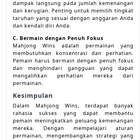
dampak langsung pada jumlah kemenangan
dan kerugian. Penting untuk memilih tingkat
taruhan yang sesuai dengan anggaran Anda
dan kendali diri Anda.
C. Bermain dengan Penuh Fokus
Mahjong Wins adalah permainan yang
membutuhkan konsentrasi dan perhatian.
Pemain harus bermain dengan penuh fokus
dan menghindari gangguan yang dapat
mengalihkan perhatian mereka dari
permainan.
Kesimpulan
Dalam Mahjong Wins, terdapat banyak
rahasia sukses yang dapat membantu
pemain meningkatkan peluang kemenangan
mereka. Dengan mempelajari aturan
permainan, mengembangkan strategi yang