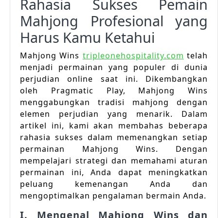
Profesi
Rahasia Sukses Pemain
yang
Mahjong Profesional yang
Harus
Harus Kamu Ketahui
Kamu
Ketahu
Mahjong Wins
tripleonehospitality.com
telah
menjadi permainan yang populer di dunia
perjudian online saat ini. Dikembangkan
oleh Pragmatic Play, Mahjong Wins
menggabungkan tradisi mahjong dengan
elemen perjudian yang menarik. Dalam
artikel ini, kami akan membahas beberapa
rahasia sukses dalam memenangkan setiap
permainan Mahjong Wins. Dengan
mempelajari strategi dan memahami aturan
permainan ini, Anda dapat meningkatkan
peluang kemenangan Anda dan
mengoptimalkan pengalaman bermain Anda.
I. Mengenal Mahjong Wins dan