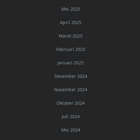
Mei 2025
April 2025
Maret 2025
Februari 2025
Januari 2025
Desember 2024
November 2024
Oktober 2024
Juli 2024
Mei 2024