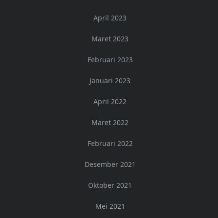
April 2023
Maret 2023
Februari 2023
Januari 2023
April 2022
Maret 2022
Februari 2022
Desember 2021
Oktober 2021
Mei 2021