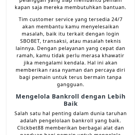
pelanggan yang siap membantu pemain
kapan saja mereka membutuhkan bantuan.
Tim customer service yang tersedia 24/7
akan membantu kamu menyelesaikan
masalah, baik itu terkait dengan login
SBOBET, transaksi, atau masalah teknis
lainnya. Dengan pelayanan yang cepat dan
ramah, kamu tidak perlu merasa khawatir
jika mengalami kendala. Hal ini akan
memberikan rasa nyaman dan percaya diri
bagi pemain untuk terus bermain tanpa
gangguan.
Mengelola Bankroll dengan Lebih
Baik
Salah satu hal penting dalam dunia taruhan
adalah pengelolaan bankroll yang baik.
Clickbet88 memberikan berbagai alat dan