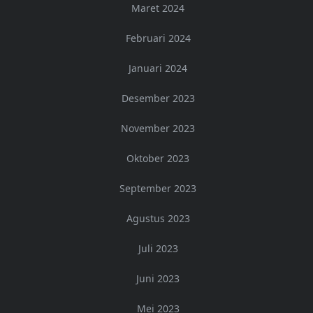
Maret 2024
Februari 2024
Januari 2024
Desember 2023
November 2023
Oktober 2023
September 2023
Agustus 2023
Juli 2023
Juni 2023
Mei 2023