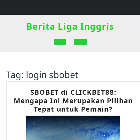
Skip
to
content
Berita Liga Inggris
Open
Button
Tag:
login sbobet
SBOBET di CLICKBET88:
Mengapa Ini Merupakan Pilihan
SBOBE
Tepat untuk Pemain?
di
CLICKB
Menga