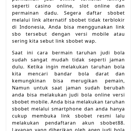
seperti casino online, slot online dan
permainan dadu. Segera daftar sbobet
melalui link alternatif sbobet tidak terblokir
di Indonesia, Anda bisa menggunakan link
sbo tersebut dengan versi mobile atau
sering kita sebut link sbobet wap.
Saat ini cara bermain taruhan judi bola
sudah sangat mudah tidak seperti jaman
dulu. Ketika ingin melakukan taruhan bola
kita mencari bandar bola darat dan
kemungkinan bisa merugikan pemain,
Namun untuk saat jaman sudah berubah
anda bisa melakukan judi bola online versi
sbobet mobile. Anda bisa melakukan taruhan
sbobet melalui smartphone dan anda hanya
cukup membuka link sbobet resmi lalu
melakukan pendaftaran akun sbobet88.
Layanan yang diberikan oleh agen judi bola