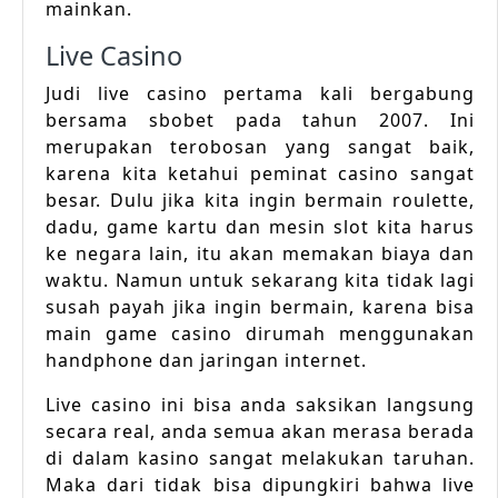
mainkan.
Live Casino
Judi live casino pertama kali bergabung
bersama sbobet pada tahun 2007. Ini
merupakan terobosan yang sangat baik,
karena kita ketahui peminat casino sangat
besar. Dulu jika kita ingin bermain roulette,
dadu, game kartu dan mesin slot kita harus
ke negara lain, itu akan memakan biaya dan
waktu. Namun untuk sekarang kita tidak lagi
susah payah jika ingin bermain, karena bisa
main game casino dirumah menggunakan
handphone dan jaringan internet.
Live casino ini bisa anda saksikan langsung
secara real, anda semua akan merasa berada
di dalam kasino sangat melakukan taruhan.
Maka dari tidak bisa dipungkiri bahwa live