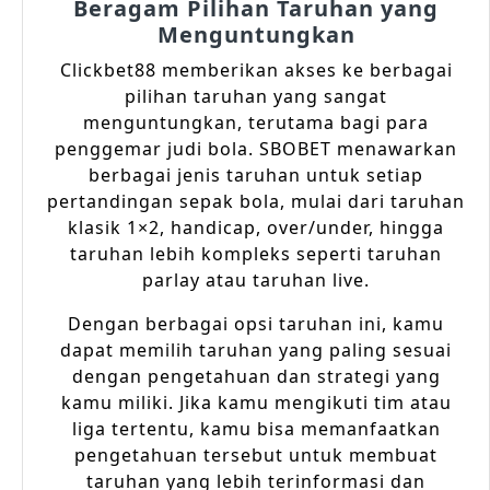
Beragam Pilihan Taruhan yang
Menguntungkan
Clickbet88 memberikan akses ke berbagai
pilihan taruhan yang sangat
menguntungkan, terutama bagi para
penggemar judi bola. SBOBET menawarkan
berbagai jenis taruhan untuk setiap
pertandingan sepak bola, mulai dari taruhan
klasik 1×2, handicap, over/under, hingga
taruhan lebih kompleks seperti taruhan
parlay atau taruhan live.
Dengan berbagai opsi taruhan ini, kamu
dapat memilih taruhan yang paling sesuai
dengan pengetahuan dan strategi yang
kamu miliki. Jika kamu mengikuti tim atau
liga tertentu, kamu bisa memanfaatkan
pengetahuan tersebut untuk membuat
taruhan yang lebih terinformasi dan