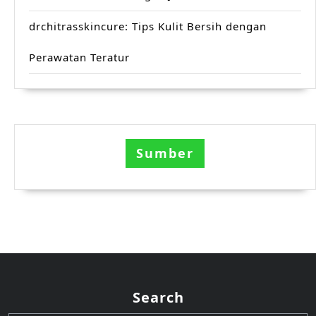
drchitrasskincure: Tips Kulit Bersih dengan
Perawatan Teratur
Sumber
Search