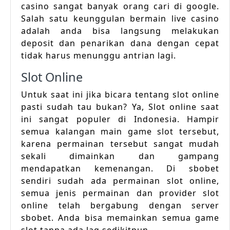
casino sangat banyak orang cari di google.
Salah satu keunggulan bermain live casino
adalah anda bisa langsung melakukan
deposit dan penarikan dana dengan cepat
tidak harus menunggu antrian lagi.
Slot Online
Untuk saat ini jika bicara tentang slot online
pasti sudah tau bukan? Ya, Slot online saat
ini sangat populer di Indonesia. Hampir
semua kalangan main game slot tersebut,
karena permainan tersebut sangat mudah
sekali dimainkan dan gampang
mendapatkan kemenangan. Di sbobet
sendiri sudah ada permainan slot online,
semua jenis permainan dan provider slot
online telah bergabung dengan server
sbobet. Anda bisa memainkan semua game
slot tanpa ada lag sedikitpun.