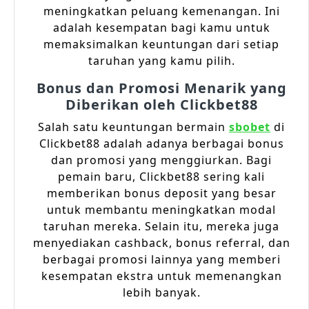
meningkatkan peluang kemenangan. Ini
adalah kesempatan bagi kamu untuk
memaksimalkan keuntungan dari setiap
taruhan yang kamu pilih.
Bonus dan Promosi Menarik yang
Diberikan oleh Clickbet88
Salah satu keuntungan bermain
sbobet
di
Clickbet88 adalah adanya berbagai bonus
dan promosi yang menggiurkan. Bagi
pemain baru, Clickbet88 sering kali
memberikan bonus deposit yang besar
untuk membantu meningkatkan modal
taruhan mereka. Selain itu, mereka juga
menyediakan cashback, bonus referral, dan
berbagai promosi lainnya yang memberi
kesempatan ekstra untuk memenangkan
lebih banyak.