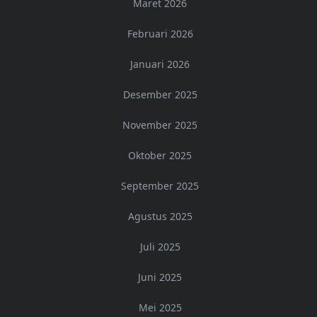
Maret 2026
Februari 2026
Januari 2026
Desember 2025
November 2025
Oktober 2025
September 2025
Agustus 2025
Juli 2025
Juni 2025
Mei 2025