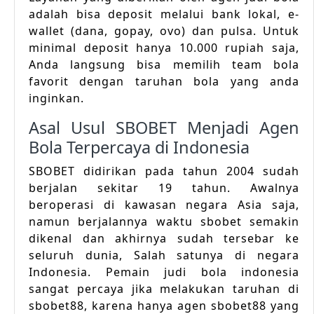
adalah bisa deposit melalui bank lokal, e-
wallet (dana, gopay, ovo) dan pulsa. Untuk
minimal deposit hanya 10.000 rupiah saja,
Anda langsung bisa memilih team bola
favorit dengan taruhan bola yang anda
inginkan.
Asal Usul SBOBET Menjadi Agen
Bola Terpercaya di Indonesia
SBOBET didirikan pada tahun 2004 sudah
berjalan sekitar 19 tahun. Awalnya
beroperasi di kawasan negara Asia saja,
namun berjalannya waktu sbobet semakin
dikenal dan akhirnya sudah tersebar ke
seluruh dunia, Salah satunya di negara
Indonesia. Pemain judi bola indonesia
sangat percaya jika melakukan taruhan di
sbobet88, karena hanya agen sbobet88 yang