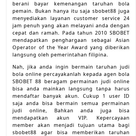
berani bayar kemenangan taruhan bola
pemain. Bukan hanya itu saja sbobet88 juga
menyediakan layanan customer service 24
jam penuh yang akan melayani anda dengan
cepat dan ramah. Pada tahun 2010 SBOBET
mendapatkan penghargaan sebagai Asian
Operator of the Year Award yang diberikan
langsung oleh pemerintahan filipina.
Nah, jika anda ingin bermain taruhan judi
bola online percayakanlah kepada agen bola
SBOBET 88 beragam permainan judi online
bisa anda mainkan langsung tanpa harus
mendaftar banyak akun. Cukup 1 user ID
saja anda bisa bermain semua permainan
judi online, Bahkan anda juga bisa
mendapatkan akun VIP. Kepercayaan
member akan menjadi tujuan utama bagi
sbobet88 agar bisa memberikan taruhan