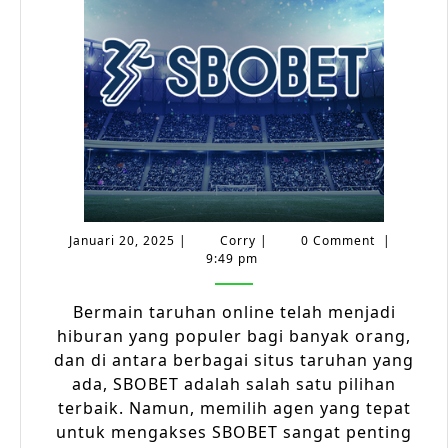
Ini
Merup
Pilihan
Tepat
untuk
Pemain
Januari
Corry
Januari 20, 2025
|
Corry
|
0 Comment
|
20,
9:49 pm
2025
Bermain taruhan online telah menjadi
hiburan yang populer bagi banyak orang,
dan di antara berbagai situs taruhan yang
ada, SBOBET adalah salah satu pilihan
terbaik. Namun, memilih agen yang tepat
untuk mengakses SBOBET sangat penting